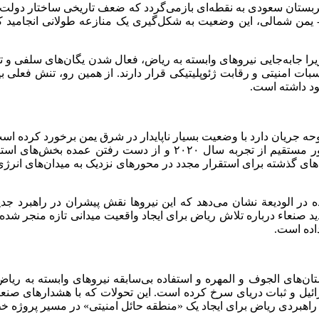
بستان سعودی به نقطه‌ای بازمی‌گردد که ضعف تاریخی ساختار دولت د
 یمن شمالی، این وضعیت به شکل‌گیری یک منازعه طولانی انجامید که 
 زیرا جابه‌جایی نیروهای وابسته به ریاض، فعال شدن یگان‌های سلفی 
بات امنیتی و رقابت ژئوپلیتیکی قرار دارند. از همین رو، تنش فعل
ود داشته است.
ه جریان دارد با وضعیت بسیار ناپایدار در شرق یمن برخورد کرده است
تا المهره، تلاش کرده ساختار دفاعی جدیدی بنا کند؛ تلاشی که به‌طور 
ای گذشته برای استقرار مجدد در محورهای نزدیک به میدان‌های انرژی د
در الودیعة نشان می‌دهد که این نیروها نقش پیشران در راهبرد جدید
د صنعاء درباره تلاش ریاض برای ایجاد واقعیت میدانی تازه منجر شد
اده است.
ان‌های الجوف و المهره و استفاده بی‌سابقه نیروهای وابسته به ریا
یل و ثبات دریای سرخ کرده است. این تحولات که با هشدارهای صنعا م
اهبردی ریاض برای ایجاد یک «منطقه حائل امنیتی» در مسیر پروژه خط 