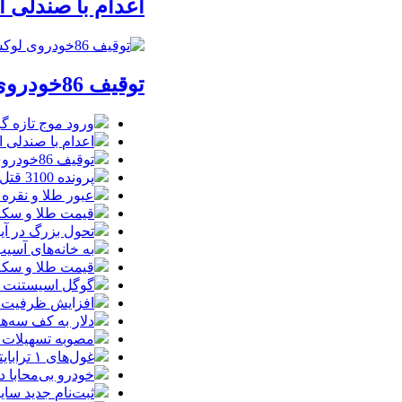
اعدام با صندلی 
توقیف 86خودروی لوکس، 187 قطعه زمین و 86 آپارتمان تراستی‌ها
ورود موج تازه گ
اعدام با صندلی 
توقیف 86خودروی لوکس، 187 قطعه زمین و 86 آپارتمان تراستی‌ها
پرونده 3100 قتل به صلح و سازش ختم شد
عبور طلا و نقره
قیمت طلا و سکه امروز پنجشنبه 15مرد
تحول بزرگ در آیفون ۱۸ پرو/ سه قابلیت رویایی که بالاخره به 
به خانه‌های آسی
قیمت طلا و سکه پنجش
گوگل اسیستنت ما
افزایش ظرفیت ق
دلار به کف سه‌ه
مصوبه تسهیلات 
غول‌های ۱ ترابایتی بازار/ معرفی گوشی‌هایی با بالاترین ظرفیت حافظه داخلی در سال ۲۰۲۶
خودرو بی‌محابا
ثبت‌نام جدید سایپا آغاز م