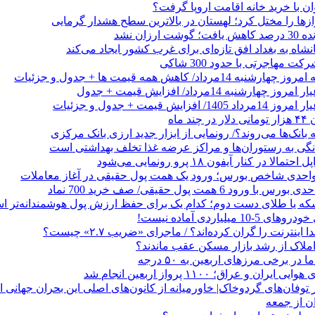
وان با خرید خانه اقامت اروپا گرفت؟
زها را مختل کرد؛ لهستان در بالاترین سطح هشدار گرمایی
رزان نشد
شاه به بغداد افق تازه‌ای برای غرب کشور ایجاد می‌کند
 مهاجرتی با حدود 300 شاکی
داد/ کاهش همه قیمت ها + جدول و جزئیات
 ماه
 بانک‌ها می‌روند؟/ رونمایی از ابزار جدید ارزی بانک مرکزی
نگی به رستوران‌ها و مراکز عرضه غذا تخلف بهداشتی است
الا در کنار آیفون ۱۸ پرو رونمایی می‌شود
که یا طلای دست دوم؛ کدام یک برای حفظ ارزش پول هوشمندانه‌تر 
 میلیاردی آماده نیست!
ا اینترنت را گران کرده‌اند؟ / ماجرای «ضریب ۲.۷» چیست؟
ملاک از رشد بازار مسکن عقب ماندند؟
ر برخی مرزهای اربعین به ۵۰ درجه
 و عراق؛ ۱۱۰۰ پرواز اربعین انجام شد
ن از جمعه