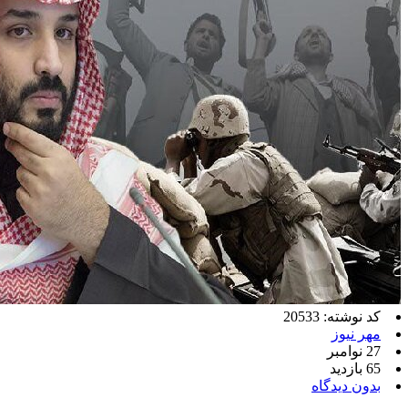
کد نوشته: 20533
مهر نیوز
27 نوامبر
65 بازدید
بدون دیدگاه