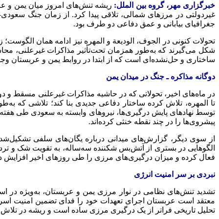
خبرگزاری مهر، گروه بین الملل:
ریشه تنش‌های امروز میان یمن و عر
غیردولتی در مرزهای شمالی، تلاقی پیدا کرد. از زمان جنگ سعودی-
جغرافیای بیابانی و عمق دفاعی دو طرف بود.
تحولات کنونی در الجوف، الودیعة و المهره نیز ادامه همان الگوست؛
شکل می‌گیرند که به‌طور همزمان تحت‌تأثیر مذاکرات غیرعلنی، محاس
ساختاری و حل‌نشده‌ای است که از ابتدا در روابط یمن و عربستان وج
دوگانه مذاکره ـ جنگ در میدان یمن
در ماه‌های اخیر، تحولاتی که در حاشیه مذاکرات غیرعلنی مسقط و دوح
توسط نهادهای پایش درگیری‌ها، نیروهای وابسته به سعودی طی هفته‌ه
پیشروی‌ها را در چند نقطه خنثی کرده‌اند.
از سوی دیگر، گزارش‌های میدانی درباره یگان‌های سلفی تشکیل‌شده 
الگوهایی در بستری از آتش‌بس شکننده سه‌ساله، به تقویت شک و تردی
فعال کرده و میزان درگیری‌های مرزی را طی روزهای اخیر افزایش د
نبردی بر سر امنیت انرژی
تشدید تنش‌های نظامی در نوار مرزی یمن و عربستان، به‌ویژه در است
معتقد است عربستان اجرای تعهدات خود را فدای تضمین امنیت اسرائ
تحلیل تاریخی فراتر از یک درگیری مرزی ساده است و ریشه در تلاش ر