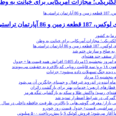
الکتریکی؛ مجازات آمریکایی برای خیانت به وط
رما به کشور
الکتریکی؛ مجازات آمریکایی برای خیانت به وطن
 از سقف چند هفته‌ای
اد 1405/ افزایش همه قیمت ها + جدول
حقیقت می‌پیوندند
ب دیده جنگ تسهیلات داده میشود+ جزئیات
نبه 15 مرداد
ه آینده در اندروید غیرفعال و جمینای جایگزین آن می‌شود
طارهای اربعین؛ خدمات بهتر برای بازگشت زائران
فته‌ای رسید/ واکنش طلا و سکه به بازگشایی تنگه هرمز
گمرکی در شرایط اضطرار تمدید شد
 در سراشیبی قیمت+ جدول قیمت روز خودرو
ی‌شود؛ فروش کوئیک S با پیش‌پرداخت ۵۰۰ میلیونی