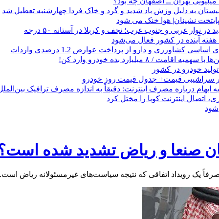
ستان به دلیل وزش باد شدید و گرد و خاک فردا چهارشنبه تعطیل شد
یتخت نشینان| هوا خنک می شود
در نوار غربی و جنوب غرب؛ نجف و کربلا در آستانه ۵۰ درجه
 هفته آینده در کشور فعال می‌شود
اقامت / ۸ میلیارد بده خودرو وارد کن!
 در سراشیبی قیمت+ جدول قیمت روز خودرو
 ابهام درباره مصرف اینترنت: دقیقاً به اندازه مصرف ترافیک بین‌الم
اتصال اینترنت کوبا را مختل کرد
‌شود
یان صنعا و ریاض تشدید شده است؟
فاً یک رویداد اتفاقی که نتیجه سیاست‌های غیرمسئولانه ریاض است.