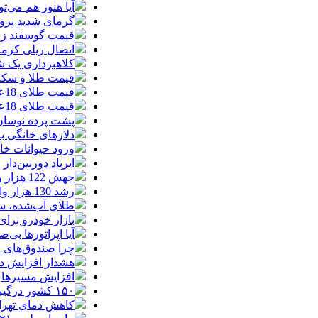
آیا هنوز هم می‌ت
گرمای شدید پروا
قیمت گوسفند زنده 30 درصد کاهش یافت؛ گوشت ا
اتصال ریلی کرمان
کلاهبرداری یک شرکت
قیمت طلا و سکه امروز چهارشنبه 14مر
قیمت طلای 18عیار امروز چهارشنبه 14مرداد/ افزایش قیمت + جدول
قیمت طلای 18عیار امروز 14مرداد 1405/ افزایش قیمت + جدول و جزئیات
پشت پرده نوسان ۴۴ هزار تومانی دلار در چند
دلارهای خانگی به
ورود حیوانات خا
ایرپاد دوربین‌دار اپل احتم
جهش 122 هزار واحدی شاخص بورس؛ ورود یک همت پول حقیقی در آغاز معاملات
رشد 130 هزار واحدی بورس با ورود 6 همت پول حقیقی/ صف خرید 700 نماد
طلای آب‌شده، س
بازار خودرو برای خودروهای 5-10
آیا اپراتورها بی‌صد
چرا صندوق‌های ا
هشدار افزایش دما د
افزایش مسیرهای هوایی ایران
۱۵۰ کشور درگیر توفان‌های گردوخاک| خاورمیانه از کانون‌های اصلی این بحران جهانی است
کاهش دمای تهرا