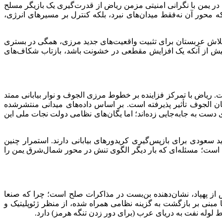
ر یمن با نگرانی امنیتی مزمن ریاض از قدرت‌گیری یک بازیگر مسلح
محور آن نه‌فقط میدان‌های نبرد، بلکه کنترل بر مسیرهای انرژی،
و تلاش عربستان برای تثبیت واقعیت‌های جدید مرزی، همگی در بستری
ی بیش از آنکه یک افزایش مقطعی در خشونت باشد، بازتاب شکاف‌های
. ریاض با تمرکز فزاینده بر خطوط مرزی الجوف و نوار بیابانی ممتد
مستقیم از تجربه سال ۲۰۲۰ و از دست رفتن عمده بخش‌های استان الجوف تأثیر پذیرفته است. بر اساس داده‌های میدانی منتشرشده
ست به جابه‌جایی زده‌اند؛ اما یگان‌های نظامی دولت نجات ملی این
 سعودی برای بازپس‌گیری کریدورهای بیابانی دارند. استمرار چنین
ه است؛ مسئله‌ای که بار دیگر الگوی تنش در محور شمال‌شرق یمن را
ض از پهپاد، نشان‌دهنده بن‌بست در مذاکرات صلح است؛ چرا که صنعا
بنی بر بازگشت به گزینه نظامی همراه شده، از منظر ژئوپلیتیک و
لوله نفت به دریای عرب (برای دور زدن تنگه هرمز) دارد.