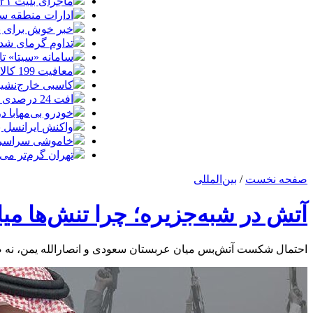
ماجرای بلیت ۲۱ میلیونی تهران ــ اصفهان چه بود؟
ادارات منطقه سی
خبر خوش برای پا
تداوم گرمای شدید 
سامانه «سیتا» تا
معافیت 199 کالای اساسی کشاورزی و دارو از پرداخت عوارض 1.2 درصدی واردات
کاسبی خارج‌نشین‌ها با سهمیه 
افت 24 درصدی تولید خودرو در کشور
خودرو بی‌مهابا
واکنش ایرانسل به
خاموشی سراسری، 
تهران گرم‌تر می
صفحه نخست
/
بین‌المللی
آتش‌ در شبه‌جزیره؛ چرا تنش‌ها م
احتمال شکست آتش‌بس میان عربستان سعودی و انصارالله یمن، نه صر