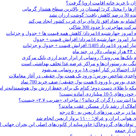
وان با خرید خانه اقامت اروپا گرفت؟
زها را مختل کرد؛ لهستان در بالاترین سطح هشدار گرمایی
رزان نشد
شاه به بغداد افق تازه‌ای برای غرب کشور ایجاد می‌کند
 مهاجرتی با حدود 300 شاکی
داد/ کاهش همه قیمت ها + جدول و جزئیات
 ماه
 بانک‌ها می‌روند؟/ رونمایی از ابزار جدید ارزی بانک مرکزی
نگی به رستوران‌ها و مراکز عرضه غذا تخلف بهداشتی است
الا در کنار آیفون ۱۸ پرو رونمایی می‌شود
که یا طلای دست دوم؛ کدام یک برای حفظ ارزش پول هوشمندانه‌تر 
 میلیاردی آماده نیست!
ا اینترنت را گران کرده‌اند؟ / ماجرای «ضریب ۲.۷» چیست؟
ملاک از رشد بازار مسکن عقب ماندند؟
ر برخی مرزهای اربعین به ۵۰ درجه
 و عراق؛ ۱۱۰۰ پرواز اربعین انجام شد
ن از جمعه