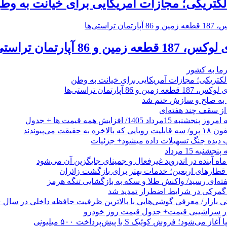
الکتریکی؛ مجازات آمریکایی برای خیانت به وط
رما به کشور
الکتریکی؛ مجازات آمریکایی برای خیانت به وطن
 از سقف چند هفته‌ای
اد 1405/ افزایش همه قیمت ها + جدول
حقیقت می‌پیوندند
ب دیده جنگ تسهیلات داده میشود+ جزئیات
نبه 15 مرداد
ه آینده در اندروید غیرفعال و جمینای جایگزین آن می‌شود
طارهای اربعین؛ خدمات بهتر برای بازگشت زائران
فته‌ای رسید/ واکنش طلا و سکه به بازگشایی تنگه هرمز
گمرکی در شرایط اضطرار تمدید شد
 در سراشیبی قیمت+ جدول قیمت روز خودرو
ی‌شود؛ فروش کوئیک S با پیش‌پرداخت ۵۰۰ میلیونی