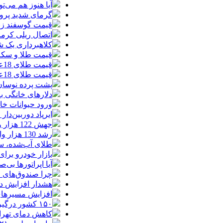
آیا هنوز هم می‌ت
گرمای شدید پروا
قیمت گوسفند زنده 30 درصد کاهش یافت؛ گوشت ا
اتصال ریلی کرمان
کلاهبرداری یک شرکت
قیمت طلا و سکه امروز چهارشنبه 14مر
قیمت طلای 18عیار امروز چهارشنبه 14مرداد/ افزایش قیمت + جدول
قیمت طلای 18عیار امروز 14مرداد 1405/ افزایش قیمت + جدول و جزئیات
پشت پرده نوسان ۴۴ هزار تومانی دلار در چند
دلارهای خانگی به
ورود حیوانات خا
ایرپاد دوربین‌دار اپل احتم
جهش 122 هزار واحدی شاخص بورس؛ ورود یک همت پول حقیقی در آغاز معاملات
رشد 130 هزار واحدی بورس با ورود 6 همت پول حقیقی/ صف خرید 700 نماد
طلای آب‌شده، س
بازار خودرو برای خودروهای 5-10
آیا اپراتورها بی‌صد
چرا صندوق‌های ا
هشدار افزایش دما د
افزایش مسیرهای هوایی ایران
۱۵۰ کشور درگیر توفان‌های گردوخاک| خاورمیانه از کانون‌های اصلی این بحران جهانی است
کاهش دمای تهرا