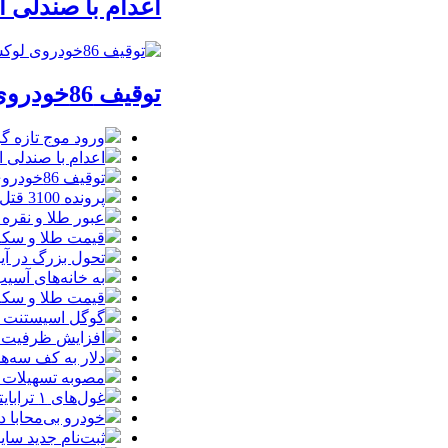
اعدام با صندلی 
توقیف 86خودروی لوکس، 187 قطعه زمین و 86 آپارتمان تراستی‌ها
ورود موج تازه گ
اعدام با صندلی 
توقیف 86خودروی لوکس، 187 قطعه زمین و 86 آپارتمان تراستی‌ها
پرونده 3100 قتل به صلح و سازش ختم شد
عبور طلا و نقره
قیمت طلا و سکه امروز پنجشنبه 15مرد
تحول بزرگ در آیفون ۱۸ پرو/ سه قابلیت رویایی که بالاخره به 
به خانه‌های آسی
قیمت طلا و سکه پنجش
گوگل اسیستنت ما
افزایش ظرفیت ق
دلار به کف سه‌ه
مصوبه تسهیلات 
غول‌های ۱ ترابایتی بازار/ معرفی گوشی‌هایی با بالاترین ظرفیت حافظه داخلی در سال ۲۰۲۶
خودرو بی‌محابا
ثبت‌نام جدید سایپا آغاز م