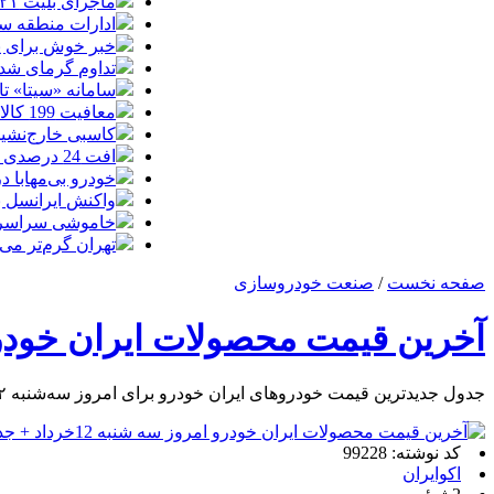
ماجرای بلیت ۲۱ میلیونی تهران ــ اصفهان چه بود؟
ادارات منطقه سی
خبر خوش برای پا
تداوم گرمای شدید 
سامانه «سیتا» تا
معافیت 199 کالای اساسی کشاورزی و دارو از پرداخت عوارض 1.2 درصدی واردات
کاسبی خارج‌نشین‌ها با سهمیه 
افت 24 درصدی تولید خودرو در کشور
خودرو بی‌مهابا
واکنش ایرانسل به
خاموشی سراسری، 
تهران گرم‌تر می
صفحه نخست
/
صنعت خودروسازی
آخرین قیمت محصولات ایران خودرو امروز سه شنبه
جدول جدیدترین قیمت خودروهای ایران خودرو برای امروز سه‌شنبه ۱۲ خرداد ۱۴۰۵ منتشر شد.
کد نوشته: 99228
اکوایران