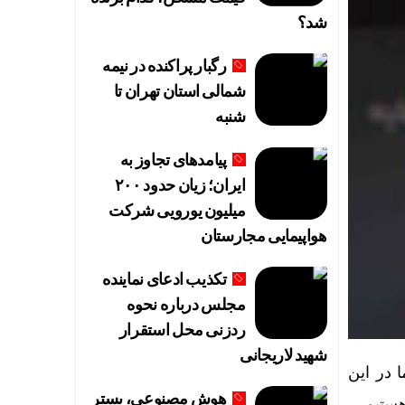
شد؟
رگبار پراکنده در نیمه
شمالی استان تهران تا
شنبه
پیامدهای تجاوز به
ایران؛ زیان حدود ۲۰۰
میلیون یورویی شرکت
هواپیمایی مجارستان
تکذیب ادعای نماینده
مجلس درباره نحوه
ردزنی محل استقرار
شهید لاریجانی
 در این
هوش مصنوعی، بستر
ستیم.