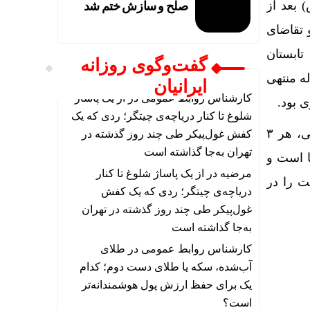
 بعد از
صلح و سازش ختم شد
 تقاضای
تابستان
گفت‌وگوی روزانه
له منتهی
ایرانیان
کارشناس روابط عمومی
در
از یک پاساژ
ی بود.
شلوغ تا کنار دریاچه‌ی چیتگر؛ ردی که یک
با انتظارات تورمی در سال آینده و اجبار بانک مرکزی بر اصلاح ساختار و دارایی های بانکی، هر ۳
کفش غول‌پیکر طی چند روز گذشته در
تهران به‌جا گذاشته است
ا است و
مرضیه
در
از یک پاساژ شلوغ تا کنار
ت را در
دریاچه‌ی چیتگر؛ ردی که یک کفش
غول‌پیکر طی چند روز گذشته در تهران
به‌جا گذاشته است
کارشناس روابط عمومی
در
طلای
آب‌شده، سکه یا طلای دست دوم؛ کدام
یک برای حفظ ارزش پول هوشمندانه‌تر
است؟