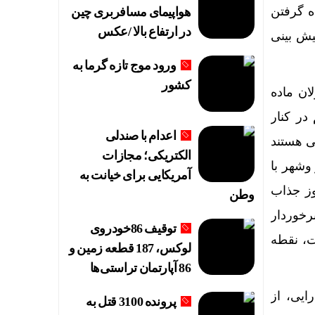
ه گرفتن
هواپیمای مسافربری چین
در ارتفاع بالا /عکس
امسال پیش بینی
ورود موج تازه گرما به
کشور
ان ماده
 در کنار
اعدام با صندلی
ی هستند
الکتریکی؛ مجازات
 وشهر با
آمریکایی برای خیانت به
وز جذاب
وطن
رخوردار
توقیف 86خودروی
یه این بانک است، نقطه
لوکس، 187 قطعه زمین و
86 آپارتمان تراستی‌ها
ایی، از
پرونده 3100 قتل به