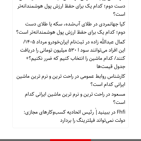
دست دوم؛ کدام یک برای حفظ ارزش پول هوشمندانه‌تر
است؟
کیا جهانمردی
در
طلای آب‌شده، سکه یا طلای دست
دوم؛ کدام یک برای حفظ ارزش پول هوشمندانه‌تر است؟
کمال عبدالله زاده
در
ثبت‌نام ایران‌خودرو مرداد ۱۴۰۵/
این افراد می‌توانند سود ا ۵۳۰ میلیون تومانی را دریافت
کنند/ کدام ماشین را انتخاب کنیم که ضرر نکنیم؟+
جدول قیمت‌ها
کارشناس روابط عمومی
در
راحت ترین و نرم ترین ماشین
ایرانی کدام است؟
مسعود
در
راحت ترین و نرم ترین ماشین ایرانی کدام
است؟
Fhfi
در
ببینید| ٰرئیس اتحادیه کسب‌وکارهای مجازی:
دولت نمی‌تواند فیلترینگ را بردارد