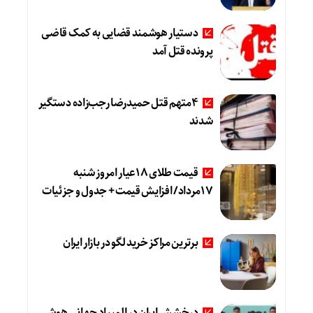
دستیار هوشمند قضایی به کمک قاضی
پرونده قتل آمد
4متهم قتل حمیدرضا رجب‌زاده دستگیر
شدند
قیمت طلای 18عیار امروز شنبه
17مرداد/ افزایش قیمت + جدول و جزئیات
برترین مراکز خرید لگو در بازار ایران
درخشش ایران در المپیاد جهانی هوش