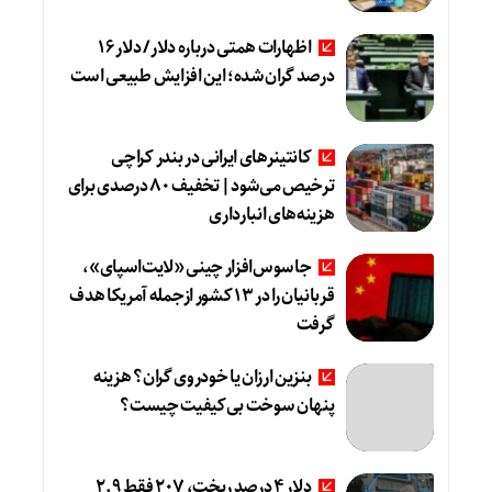
اظهارات همتی درباره دلار/ دلار ۱۶
درصد گران شده؛ این افزایش طبیعی است
کانتینرهای ایرانی در بندر کراچی
ترخیص می‌شود| تخفیف ۸۰ درصدی برای
هزینه‌های انبارداری
جاسوس‌افزار چینی «لایت‌اسپای»،
قربانیان را در ۱۳ کشور ازجمله آمریکا هدف
گرفت
بنزین ارزان یا خودروی گران؟ هزینه
پنهان سوخت بی‌کیفیت چیست؟
دلار ۴ درصد ریخت، ۲۰۷ فقط ۲.۹