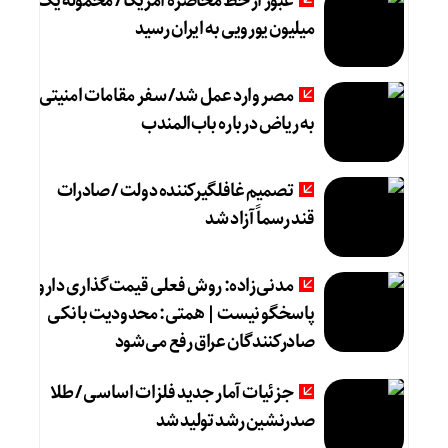
عبور از خط محاصره آمریکا / محموله یک
میلیون یورویی به ایران رسید
مصر وارد عمل شد/ سفر مقامات امنیتی
به ریاض درباره باب‌المندب
تصمیم غافلگیرکننده دولت / صادرات
قند رسماً آزاد شد
مدنی‌زاده: روش فعلی قیمت‌گذاری دارو
پاسخگو نیست | همتی: محدودیت بانکی
صادرکنندگان عراق رفع می‌شود
جزئیات آمار جدید فلزات اساسی / طلا
صدرنشین رشد تولید شد