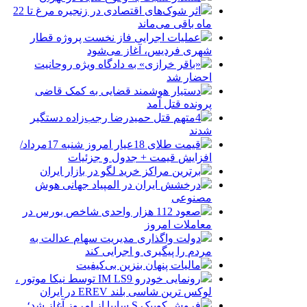
اثر شوک‌های اقتصادی در زنجیره مرغ تا 22
ماه باقی می‌ماند
عملیات اجرایی فاز نخست پروژه قطار
شهری فردیس، آغاز می‌شود
«باقر خرازی» به دادگاه ویژه روحانیت
احضار شد
دستیار هوشمند قضایی به کمک قاضی
پرونده قتل آمد
4متهم قتل حمیدرضا رجب‌زاده دستگیر
شدند
قیمت طلای 18عیار امروز شنبه 17مرداد/
افزایش قیمت + جدول و جزئیات
برترین مراکز خرید لگو در بازار ایران
درخشش ایران در المپیاد جهانی هوش
مصنوعی
صعود 112 هزار واحدی شاخص بورس در
معاملات امروز
دولت واگذاری مدیریت سهام عدالت به
مردم را پیگیری و اجرایی کند
مالیات پنهان بنزین بی‌کیفیت
رونمایی خودرو IM LS9 توسط نیکا موتور ،
لوکس ترین شاسی بلند EREV در ایران
فروش کوییک S سایپا از امروز آغاز شد؛