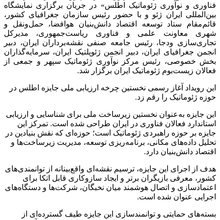
فناوری و نوآوری
ژئوماتیک
اطلس» در جریان برگزاری نمایشگاه
بین‌المللی ایران
ژئو
و با حضور رئیس سازمان جغرافیای کشور،
قائم‌مقام ستاد توسعه اقتصاد دانش‌بنیان هوافضا، حمل‌ونقل و
شهری معاونت علمی و فناوری ریاست‌جمهوری، مدیرکل
تجاری‌سازی
ودجا
، رئیس جامعه صنفی نقشه‌برداران ایران، دبیر
انجمن جغرافیای ایران، دبیر انجمن
ژئوپلتیک
ایران، سرمایه‌گذاران
بخش خصوصی، رئیس مرکز نوآوری
ژئوماتیک
سپهر و جمعی از
فعالان زیست‌بوم
ژئوماتیک
ایران برگزار شد.
این رویداد آغاز رسمی نخستین چرخه ارزیابی ملی جایزه اطلس در
حوزه
ژئوماتیک
را رقم زد.
این جایزه به‌عنوان نخستین زیرساخت ملی برای شناسایی و ارزیابی
استاندارد فعالان فناوری در ایران طراحی شده است. تمرکز این
جایزه بر حوزه راهبردی
ژئوماتیک
است؛ حوزه‌ای که نقش بنیادین در
تحلیل داده‌های مکانی، برنامه‌ریزی توسعه، مدیریت زیرساخت‌ها و
اقتصاد دانش‌بنیان دارد.
هدف از اجرای این جایزه، ترسیم نقشه‌ای واقع‌بینانه از توانمندی‌های
کشور، معرفی بازیگران برتر و ایجاد سازوکاری قابل اتکا برای
اعتمادسازی و اتصال هوشمند میان نخبگان، شرکت‌ها و دستگاه‌های
اجرایی عنوان شده است.
بسته‌های حمایتی و توانمندسازی این جایزه طیف گسترده‌ای از