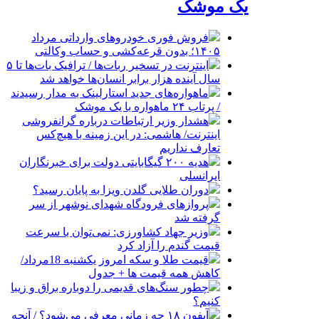
یک موشک
فروش فوری خودروهای وارداتی مرداد
۱۴۰۵؛ بدون قرعه‌کشی و حساب وکالتی
اینترنت در تسخیر ربات‌ها / ترافیک بات‌ها تا ۵
سال آینده هزار برابر انسان‌ها خواهد شد
ماهواره‌های جدید استارلینک به مدار رسیدند
/ پرتاب ۲۴ ماهواره با یک موشک
هشدار وزیر ارتباطات درباره گرانفروشی
اینترنت/ هاشمی: در این زمینه با هیچ‌کس
تعارف نداریم
هدیه ۲۰۰ گیگابایتی دولت برای خبرنگاران
ایرانسلی
دوران طلایی گلدن ویزا به پایان رسید؟
پروازهای فرودگاه شهدای نوشهر از سر
گرفته شد
وزیر جهاد کشاورزی: نمی‌توان با سرعت
قیمت گندم را آزاد کرد
قیمت طلا و سکه امروز یکشنبه 18مرداد/
کاهش همه قیمت ها + جدول
چطور سنگ‌های قدیمی را دوباره براق و زیبا
کنیم؟
آیفون ۱۸ چه زمانی معرفی می‌شود؟ / آنچه