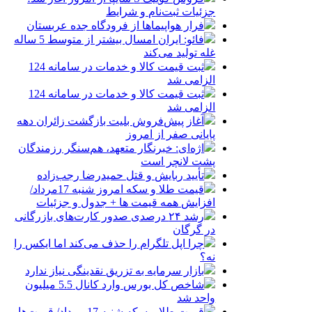
جزئیات ثبت‌نام و شرایط
فرار هواپیماها از فرودگاه جده عربستان
فائو: ایران امسال بیشتر از متوسط 5 ساله
غله تولید می‌کند
ثبت قیمت کالا و خدمات در سامانه 124
الزامی شد
ثبت قیمت کالا و خدمات در سامانه 124
الزامی شد
آغاز پیش‌فروش بلیت بازگشت زائران دهه
پایانی صفر از امروز
اژه‌ای: خبرنگار متعهد، هم‌سنگر رزمندگان
پشت لانچر است
تأیید ربایش و قتل حمیدرضا رجب‌زاده
قیمت طلا و سکه امروز شنبه 17مرداد/
افزایش همه قیمت ها + جدول و جزئیات
رشد ۲۴ درصدی صدور کارت‌های بازرگانی
در گرگان
چرا اپل تلگرام را حذف می‌کند اما ایکس را
نه؟
بازار سرمایه به تزریق نقدینگی نیاز ندارد
شاخص کل بورس وارد کانال 5.5 میلیون
واحد شد
قیمت طلا و سکه شنبه 17 مرداد/ قیمت‌ها