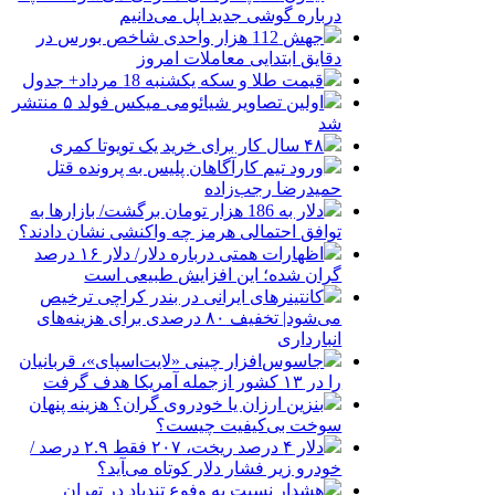
درباره گوشی جدید اپل می‌دانیم
جهش 112 هزار واحدی شاخص بورس در
دقایق ابتدایی معاملات امروز
قیمت طلا و سکه یکشنبه 18 مرداد+ جدول
اولین تصاویر شیائومی میکس فولد ۵ منتشر
شد
۴۸ سال کار برای خرید یک تویوتا کمری
ورود تیم کارآگاهان پلیس به پرونده قتل
حمیدرضا رجب‌زاده
دلار به 186 هزار تومان برگشت/ بازارها به
توافق احتمالی هرمز چه واکنشی نشان دادند؟
اظهارات همتی درباره دلار/ دلار ۱۶ درصد
گران شده؛ این افزایش طبیعی است
کانتینرهای ایرانی در بندر کراچی ترخیص
می‌شود| تخفیف ۸۰ درصدی برای هزینه‌های
انبارداری
جاسوس‌افزار چینی «لایت‌اسپای»، قربانیان
را در ۱۳ کشور ازجمله آمریکا هدف گرفت
بنزین ارزان یا خودروی گران؟ هزینه پنهان
سوخت بی‌کیفیت چیست؟
دلار ۴ درصد ریخت، ۲۰۷ فقط ۲.۹ درصد /
خودرو زیر فشار دلار کوتاه می‌آید؟
هشدار نسبت به وفوع تندباد در تهران