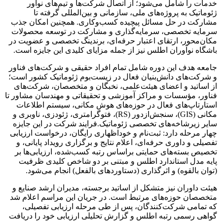
خدمات را شامل می‌شود؛ از اتصال شرکت‌ها و تیم‌های نوآور
ژئوماتیک
به پروژه‌های ملی، سازمانی و بین‌المللی گرفته تا
مشارکت در حل مسائل پیچیده کسب‌وکاری. همچنین امکان جذب
سرمایه تخصصی، سرمایه‌گذاری و مشارکت در توسعه محصولات
مکان‌محور، ارتقای اعتبار حرفه‌ای،
برندینگ
تخصصی و عضویت در
باشگاه نوآوران اطلس نیز از جمله مزایای کلیدی این جایزه است.
جامعه هدف این دوره شامل تمام افراد حقیقی و شرکت‌های
فناور
و شرکت‌های دانش‌بنیان فعال در زیست‌بوم
ژئوماتیک
کشور است؛
از اساتید و اعضای هیئت‌علمی، نخبگان و متخصصان، شرکت‌های
فناور
، مؤسسات و مراکز آموزشی و تحقیقاتی و مهندسان مشاور تا
استارتاپ‌های فعال در حوزه‌های هوش مکانی، سیستم اطلاعات
مکانی (GIS)، سنجش‌ازدور (RS)،
فتوگرامتری
، ژئودزی، ناوبری و
سایر زیرشاخه‌های تخصصی
ژئوماتیک.فرایند
شرکت در این جایزه
چهار مرحله دارد: ثبت‌نام و
خوداظهاری
رایگان، درخواست ارزیابی
تفصیلی و داوری حرفه‌ای، اعلام نتایج و برگزاری رویداد پایانی، و
تخصیص بسته‌های حمایتی
براساس
رتبه کسب‌شده، ارزیابی‌ها بر
پایه مدل استاندارد اطلس و مبتنی بر دو شاخص کلیدی ظرفیت
(توان بالقوه) و اثرگذاری (دستاوردهای بالفعل) انجام می‌شود.
هیئت داوران نیز متشکل از اساتید برجسته، مدیران ارشد صنایع و
متخصصان حوزه‌های مرتبط است. در جریان این مراسم اعلام شد
که تمامی شرکت‌کنندگان، پس از طی مرحله ارزیابی تفصیلی،
گواهی رسمی رتبه اطلس و گزارش تحلیلی ارزیابی خود را دریافت