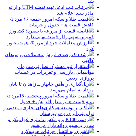
شد
جزئیات ثبت ادعا، تهیه نقشه UTM و ارائه
مادر سند اعلام شد
قیمت طلا و سکه امروز جمعه ۱۶ مرداد/
کاهش قیمت ها+ جدول و جزییات
فاصله قیمت از مزرعه تا سفره؛ کشاورز
کمترین سهم را از قیمت نهایی دارد
ارزش معاملات خرد از مرز 20 همت عبور
کرد
رشد 95 درصدی ارزش معاملات بورس‌های
کالایی
استقرار تیم مشترک نظارتی سازمان
هواپیمایی، بازرسی و تعزیرات در عملیات
پروازی اربعین
ریل‌گذاری راه‌آهن چابهار ــ زاهدان تا پایان
مرداد به اتمام می‌رسد
قیمت طلا و سکه امروز پنجشنبه 15مرداد/
تمام قیمت ها بر مدار افزایش + جدول
تأکید بر توسعه همکاری‌های تجاری، معدنی و
ترانزیتی ایران و قرقیزستان
ردمی K100 پرو مکس با باتری غول‌پیکر و
شارژ بی‌سیم روانه بازار می‌شود
ناشران به انتشار جزئیات هزینه‌کرد