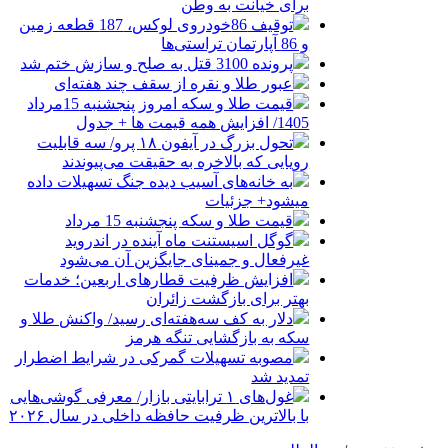
برای خیانت به وطن
توقیف 86خودروی لوکس، 187 قطعه زمین
و 86 آپارتمان تراستی‌ها
پرونده 3100 قتل به صلح و سازش ختم شد
عبور طلا و نقره از سقف چند هفته‌ای
قیمت طلا و سکه امروز پنجشنبه 15مرداد
1405/ افزایش همه قیمت ها + جدول
تحول بزرگ در آیفون ۱۸ پرو/ سه قابلیت
رویایی که بالاخره به حقیقت می‌پیوندند
به خانه‌های آسیب دیده جنگ تسهیلات داده
میشود+ جزئیات
قیمت طلا و سکه پنجشنبه 15 مرداد
گوگل اسیستنت ماه آینده در اندروید
غیرفعال و جمینای جایگزین آن می‌شود
افزایش ظرفیت قطارهای اربعین؛ خدمات
بهتر برای بازگشت زائران
دلار به کف سه‌هفته‌ای رسید/ واکنش طلا و
سکه به بازگشایی تنگه هرمز
مصوبه تسهیلات گمرکی در شرایط اضطرار
تمدید شد
غول‌های ۱ ترابایتی بازار/ معرفی گوشی‌هایی
با بالاترین ظرفیت حافظه داخلی در سال ۲۰۲۶