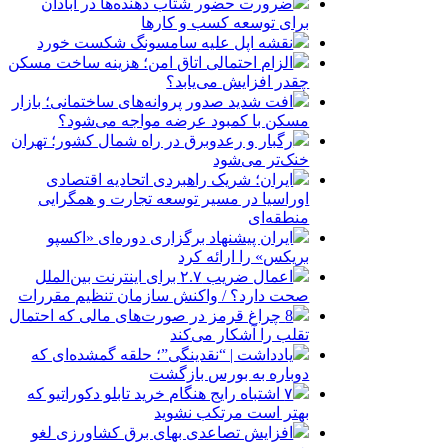
ضرورت حضور شتاب ‌دهنده‌ها در آبادان
برای توسعه کسب‌ و کارها
نقشه اپل علیه سامسونگ شکست خورد
الزام احتمالی اتاق امن؛ هزینه ساخت مسکن
چقدر افزایش می‌یابد؟
افت شدید صدور پروانه‌های ساختمانی؛ بازار
مسکن با کمبود عرضه مواجه می‌شود؟
رگبار و رعدوبرق در راه شمال کشور؛ تهران
خنک‌تر می‌شود
ایران؛ شریک راهبردی اتحادیه اقتصادی
اوراسیا در مسیر توسعه تجارت و همگرایی
منطقه‌ای
ایران پیشنهاد برگزاری دوره‌ای «اکسپو
بریکس» را ارائه کرد
اعمال ضریب ۲.۷ برای اینترنت بین‌الملل
صحت دارد؟ / واکنش سازمان تنظیم مقررات
8 چراغ قرمز در صورت‌های مالی که احتمال
تقلب را آشکار می‌کند
یادداشت | “نقدینگی”؛ حلقه گمشده‌ای که
دوباره به بورس بازگشت
۷ اشتباه رایج هنگام خرید تابلو دکوراتیو که
بهتر است مرتکب نشوید
افزایش تصاعدی بهای برق کشاورزی لغو