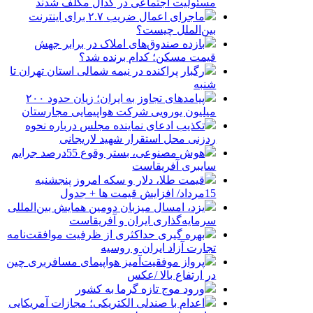
مسئولیت اجتماعی در کدال مکلف شدند
ماجرای اعمال ضریب ۲.۷ برای اینترنت
بین‌الملل چیست؟
بازده صندوق‌های املاک در برابر جهش
قیمت مسکن؛ کدام برنده شد؟
رگبار پراکنده در نیمه شمالی استان تهران تا
شنبه
پیامدهای تجاوز به ایران؛ زیان حدود ۲۰۰
میلیون یورویی شرکت هواپیمایی مجارستان
تکذیب ادعای نماینده مجلس درباره نحوه
ردزنی محل استقرار شهید لاریجانی
هوش مصنوعی، بستر وقوع 55درصد جرایم
سایبری آفریقاست
قیمت طلا، دلار و سکه امروز پنجشنبه
15مرداد/ افزایش قیمت ها + جدول
یزد، امسال میزبان دومین همایش بین‌المللی
سرمایه‌گذاری ایران و آفریقاست
بهره گیری حداکثری از ظرفیت موافقت‌نامه
تجارت آزاد ایران و روسیه
پرواز موفقیت‌آمیز هواپیمای مسافربری چین
در ارتفاع بالا /عکس
ورود موج تازه گرما به کشور
اعدام با صندلی الکتریکی؛ مجازات آمریکایی