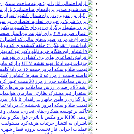
الزام احتمالی اتاق امن؛ هزینه ساخت مسکن چ
افت شدید صدور پروانه‌های ساختمانی؛ بازار
رگبار و رعدوبرق در راه شمال کشور؛ تهران خ
ایران؛ شریک راهبردی اتحادیه اقتصادی اوراس
ایران پیشنهاد برگزاری دوره‌ای «اکسپو بریکس» 
اعمال ضریب ۲.۷ برای اینترنت بین‌الملل صحت دارد؟ / واکنش سازمان تنظیم مقررات
8 چراغ قرمز در صورت‌های مالی که احتمال تقلب را آشکار می‌کند
یادداشت | “نقدینگی”؛ حلقه گمشده‌ای که دوب
۷ اشتباه رایج هنگام خرید تابلو دکوراتیو که بهتر است مرتکب نشوید
افزایش تصاعدی بهای برق کشاورزی لغو شد
جزئیات ثبت ادعا، تهیه نقشه UTM و ارائه مادر سند اعلام شد
قیمت طلا و سکه امروز جمعه ۱۶ مرداد/ کاهش قیمت ها+ جدول و جزییات
فاصله قیمت از مزرعه تا سفره؛ کشاورز کمتری
ارزش معاملات خرد از مرز 20 همت عبور کرد
رشد 95 درصدی ارزش معاملات بورس‌های کالایی
استقرار تیم مشترک نظارتی سازمان هواپیمایی
ریل‌گذاری راه‌آهن چابهار ــ زاهدان تا پایان مرد
قیمت طلا و سکه امروز پنجشنبه 15مرداد/ تمام قیمت ها بر مدار افزایش + جدول
تأکید بر توسعه همکاری‌های تجاری، معدنی و تر
ردمی K100 پرو مکس با باتری غول‌پیکر و شارژ بی‌سیم روانه بازار می‌شود
ناشران به انتشار جزئیات هزینه‌کرد مسئولیت
عملیات اجرایی فاز نخست پروژه قطار شهری 