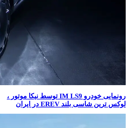
رونمایی خودرو IM LS9 توسط نیکا موتور ،
لوکس ترین شاسی بلند EREV در ایران