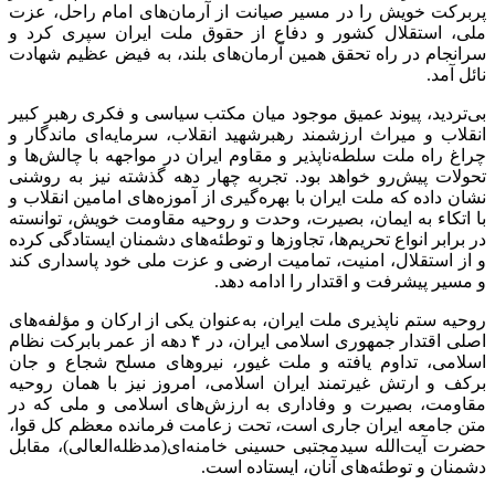
پربرکت خویش را در مسیر صیانت از آرمان‌های امام راحل، عزت
ملی، استقلال کشور و دفاع از حقوق ملت ایران سپری کرد و
سرانجام در راه تحقق همین آرمان‌های بلند، به فیض عظیم شهادت
نائل آمد.
بی‌تردید، پیوند عمیق موجود میان مکتب سیاسی و فکری رهبر کبیر
انقلاب و میراث ارزشمند رهبرشهید انقلاب، سرمایه‌ای ماندگار و
چراغ راه ملت سلطه‌ناپذیر و مقاوم ایران در مواجهه با چالش‌ها و
تحولات پیش‌رو خواهد بود. تجربه چهار دهه گذشته نیز به روشنی
نشان داده که ملت ایران با بهره‌گیری از آموزه‌های امامین انقلاب و
با اتکاء به ایمان، بصیرت، وحدت و روحیه مقاومت خویش، توانسته
در برابر انواع تحریم‌ها، تجاوزها و توطئه‌های دشمنان ایستادگی کرده
و از استقلال، امنیت، تمامیت ارضی و عزت ملی خود پاسداری کند
و مسیر پیشرفت و اقتدار را ادامه دهد.
روحیه ستم ناپذیری ملت ایران، به‌عنوان یکی از ارکان و مؤلفه‌های
اصلی اقتدار جمهوری اسلامی ایران، در ۴ دهه از عمر بابرکت نظام
اسلامی، تداوم یافته و ملت غیور، نیروهای مسلح شجاع و جان
برکف و ارتش غیرتمند ایران اسلامی، امروز نیز با همان روحیه
مقاومت، بصیرت و وفاداری به ارزش‌های اسلامی و ملی که در
متن جامعه ایران جاری است، تحت زعامت فرمانده معظم کل قوا،
حضرت آیت‌الله سیدمجتبی حسینی خامنه‌ای(مدظله‌العالی)، مقابل
دشمنان و توطئه‌های آنان، ایستاده است.