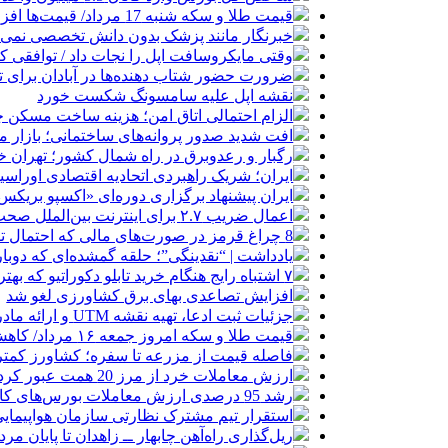
قیمت طلا و سکه شنبه 17 مرداد/ قیمت‌ها افزایشی
خبرنگار مانند پزشک بدون دانش تخصصی نمی‌تو
وقتی مایکروسافت اپل را نجات داد / توافقی 
ضرورت حضور شتاب ‌دهنده‌ها در آبادان برای 
نقشه اپل علیه سامسونگ شکست خورد
الزام احتمالی اتاق امن؛ هزینه ساخت مسکن چ
افت شدید صدور پروانه‌های ساختمانی؛ بازار
رگبار و رعدوبرق در راه شمال کشور؛ تهران خ
ایران؛ شریک راهبردی اتحادیه اقتصادی اوراس
ایران پیشنهاد برگزاری دوره‌ای «اکسپو بریکس» 
اعمال ضریب ۲.۷ برای اینترنت بین‌الملل صحت دارد؟ / واکنش سازمان تنظیم مقررات
8 چراغ قرمز در صورت‌های مالی که احتمال تقلب را آشکار می‌کند
یادداشت | “نقدینگی”؛ حلقه گمشده‌ای که دوب
۷ اشتباه رایج هنگام خرید تابلو دکوراتیو که بهتر است مرتکب نشوید
افزایش تصاعدی بهای برق کشاورزی لغو شد
جزئیات ثبت ادعا، تهیه نقشه UTM و ارائه مادر سند اعلام شد
قیمت طلا و سکه امروز جمعه ۱۶ مرداد/ کاهش قیمت ها+ جدول و جزییات
فاصله قیمت از مزرعه تا سفره؛ کشاورز کمتری
ارزش معاملات خرد از مرز 20 همت عبور کرد
رشد 95 درصدی ارزش معاملات بورس‌های کالایی
استقرار تیم مشترک نظارتی سازمان هواپیمایی
ریل‌گذاری راه‌آهن چابهار ــ زاهدان تا پایان مرد