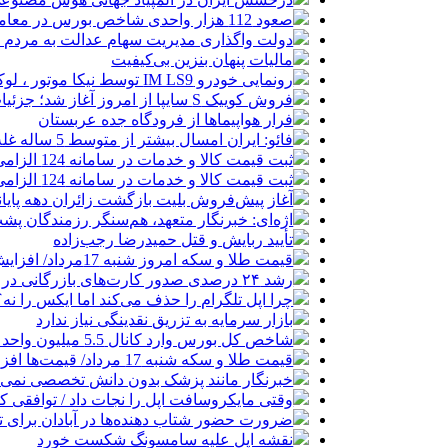
صعود 112 هزار واحدی شاخص بورس در معاملات امروز
دولت واگذاری مدیریت سهام عدالت به مردم را
مالیات پنهان بنزین بی‌کیفیت
رونمایی خودرو IM LS9 توسط نیکا موتور ، لوکس ترین شاسی بلند EREV در ایران
فروش کوییک S سایپا از امروز آغاز شد؛ جزئیات ثبت‌نام و شرایط
فرار هواپیماها از فرودگاه جده عربستان
فائو: ایران امسال بیشتر از متوسط 5 ساله غله تولید می‌کند
ثبت قیمت کالا و خدمات در سامانه 124 الزامی شد
ثبت قیمت کالا و خدمات در سامانه 124 الزامی شد
آغاز پیش‌فروش بلیت بازگشت زائران دهه پایا
اژه‌ای: خبرنگار متعهد، هم‌سنگر رزمندگان پش
تأیید ربایش و قتل حمیدرضا رجب‌زاده
قیمت طلا و سکه امروز شنبه 17مرداد/ افزایش همه قیمت ها + جدول و جزئیات
رشد ۲۴ درصدی صدور کارت‌های بازرگانی در گرگان
چرا اپل تلگرام را حذف می‌کند اما ایکس را نه؟
بازار سرمایه به تزریق نقدینگی نیاز ندارد
شاخص کل بورس وارد کانال 5.5 میلیون واحد شد
قیمت طلا و سکه شنبه 17 مرداد/ قیمت‌ها افزایشی
خبرنگار مانند پزشک بدون دانش تخصصی نمی‌تو
وقتی مایکروسافت اپل را نجات داد / توافقی 
ضرورت حضور شتاب ‌دهنده‌ها در آبادان برای 
نقشه اپل علیه سامسونگ شکست خورد