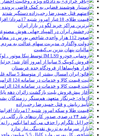
«باقر خرازی» به دادگاه ویژه روحانیت احضار 
دستیار هوشمند قضایی به کمک قاضی پرونده ق
4متهم قتل حمیدرضا رجب‌زاده دستگیر شدند
قیمت طلای 18عیار امروز شنبه 17مرداد/ افزایش قیمت + جدول و جزئیات
برترین مراکز خرید لگو در بازار ایران
درخشش ایران در المپیاد جهانی هوش مصنوع
صعود 112 هزار واحدی شاخص بورس در معاملات امروز
دولت واگذاری مدیریت سهام عدالت به مردم را
مالیات پنهان بنزین بی‌کیفیت
رونمایی خودرو IM LS9 توسط نیکا موتور ، لوکس ترین شاسی بلند EREV در ایران
فروش کوییک S سایپا از امروز آغاز شد؛ جزئیات ثبت‌نام و شرایط
فرار هواپیماها از فرودگاه جده عربستان
فائو: ایران امسال بیشتر از متوسط 5 ساله غله تولید می‌کند
ثبت قیمت کالا و خدمات در سامانه 124 الزامی شد
ثبت قیمت کالا و خدمات در سامانه 124 الزامی شد
آغاز پیش‌فروش بلیت بازگشت زائران دهه پایا
اژه‌ای: خبرنگار متعهد، هم‌سنگر رزمندگان پش
تأیید ربایش و قتل حمیدرضا رجب‌زاده
قیمت طلا و سکه امروز شنبه 17مرداد/ افزایش همه قیمت ها + جدول و جزئیات
رشد ۲۴ درصدی صدور کارت‌های بازرگانی در گرگان
چرا اپل تلگرام را حذف می‌کند اما ایکس را نه؟
بازار سرمایه به تزریق نقدینگی نیاز ندارد
شاخص کل بورس وارد کانال 5.5 میلیون واحد شد