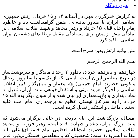
بدون دیدگاه
به گزارش خبرگزری مهر، در آستانه ۱۴ و ۱۵ خرداد، ارتش جمهوری
اسلامی ایران، با صدور بیانیه‌ای، ضمن گرامیداشت یاد و خاطره
امام راحل، قیام ۱۵ خرداد و رهبر مجاهد و شهید انقلاب اسلامی، بر
آمادگی بیش از پیش برای ایستادگی مقابل توطئه‌های دشمنان ایران
اسلامی، تاکید کرد.
متن بیانیه ارتش بدین شرح است:
بسم الله الرحمن الرحیم
چهاردهم و پانزدهم خرداد، یادآور ۲ رخداد ماندگار و سرنوشت‌ساز
در تاریخ معاصر ایران است، ایامی که از یک‌سو با سالروز ارتحال
ملکوتی حضرت امام خمینی(ره)، معمار و بنیان‌گذار کبیر انقلاب
اسلامی و احیاگر هویت دینی و استقلال‌خواهی ملت ایران، تبدیل به
نماد دینداری و ولایت‌مداری ایرانیان شده و از سوی دیگر یوم الله ۱۵
خرداد را به سرآغاز نهضتی عظیم به پرچمداری امام امت علیه
استبداد داخلی و استکبار تبدیل کرده است.
امسال، بزرگداشت این ایام تاریخی در حالی برگزار می‌شود که
ملت بزرگ ایران، داغدار شهادت قائد امت، رهبر فرزانه و مجاهد
انقلاب اسلامی، حضرت آیت‌الله العظمی امام خامنه‌ای(اعلی الله
مقامه الشریف) است؛ شخصیتی که با مجاهدتی خستگی‌ناپذیر، عمر