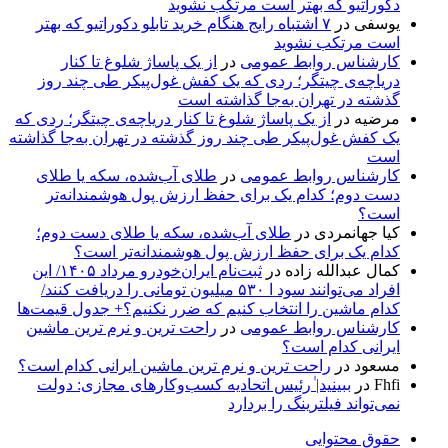
دکوراتیو که بهتر است مرتکب نشوید
یوسفی
در
۷ اشتباه رایج هنگام خرید تابلو دکوراتیو که بهتر
است مرتکب نشوید
کارشناس روابط عمومی
در
از یک پاساژ شلوغ تا کنار
دریاچه‌ی چیتگر؛ ردی که یک کفش غول‌پیکر طی چند روز
گذشته در تهران به‌جا گذاشته است
مرضیه
در
از یک پاساژ شلوغ تا کنار دریاچه‌ی چیتگر؛ ردی که
یک کفش غول‌پیکر طی چند روز گذشته در تهران به‌جا گذاشته
است
کارشناس روابط عمومی
در
طلای آب‌شده، سکه یا طلای
دست دوم؛ کدام یک برای حفظ ارزش پول هوشمندانه‌تر
است؟
کیا جهانمردی
در
طلای آب‌شده، سکه یا طلای دست دوم؛
کدام یک برای حفظ ارزش پول هوشمندانه‌تر است؟
کمال عبدالله زاده
در
ثبت‌نام ایران‌خودرو مرداد ۱۴۰۵/ این
افراد می‌توانند سود ا ۵۳۰ میلیون تومانی را دریافت کنند/
کدام ماشین را انتخاب کنیم که ضرر نکنیم؟+ جدول قیمت‌ها
کارشناس روابط عمومی
در
راحت ترین و نرم ترین ماشین
ایرانی کدام است؟
مسعود
در
راحت ترین و نرم ترین ماشین ایرانی کدام است؟
Fhfi
در
ببینید| ٰرئیس اتحادیه کسب‌وکارهای مجازی: دولت
نمی‌تواند فیلترینگ را بردارد
حقوق محتوایی