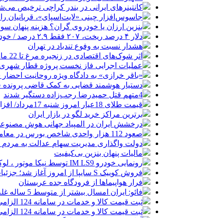
کانتینرهای ایرانی در بندر کراچی ترخیص می‌شود| تخفیف ۸۰ درصدی برای هزی
جاسوس‌افزار چینی «لایت‌اسپای»، قربانیان را در ۱۳ کشور ازجمله آمریکا هدف
بنزین ارزان یا خودروی گران؟ هزینه پنهان 
دلار ۴ درصد ریخت، ۲۰۷ فقط ۲.۹ درصد / خودرو زیر فشار دلار کوتاه می‌آید؟
هشدار نسبت به وفوع تندباد در تهران
اثر شوک‌های اقتصادی در زنجیره مرغ تا 22 ماه باقی می‌ماند
عملیات اجرایی فاز نخست پروژه قطار شهری 
«باقر خرازی» به دادگاه ویژه روحانیت احضار 
دستیار هوشمند قضایی به کمک قاضی پرونده ق
4متهم قتل حمیدرضا رجب‌زاده دستگیر شدند
قیمت طلای 18عیار امروز شنبه 17مرداد/ افزایش قیمت + جدول و جزئیات
برترین مراکز خرید لگو در بازار ایران
درخشش ایران در المپیاد جهانی هوش مصنوع
صعود 112 هزار واحدی شاخص بورس در معاملات امروز
دولت واگذاری مدیریت سهام عدالت به مردم را
مالیات پنهان بنزین بی‌کیفیت
رونمایی خودرو IM LS9 توسط نیکا موتور ، لوکس ترین شاسی بلند EREV در ایران
فروش کوییک S سایپا از امروز آغاز شد؛ جزئیات ثبت‌نام و شرایط
فرار هواپیماها از فرودگاه جده عربستان
فائو: ایران امسال بیشتر از متوسط 5 ساله غله تولید می‌کند
ثبت قیمت کالا و خدمات در سامانه 124 الزامی شد
ثبت قیمت کالا و خدمات در سامانه 124 الزامی شد