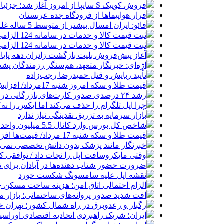
فروش کوییک S سایپا از امروز آغاز شد؛ جزئیات ثبت‌نام و شرایط
فرار هواپیماها از فرودگاه جده عربستان
فائو: ایران امسال بیشتر از متوسط 5 ساله غله تولید می‌کند
ثبت قیمت کالا و خدمات در سامانه 124 الزامی شد
ثبت قیمت کالا و خدمات در سامانه 124 الزامی شد
آغاز پیش‌فروش بلیت بازگشت زائران دهه پایا
اژه‌ای: خبرنگار متعهد، هم‌سنگر رزمندگان پش
تأیید ربایش و قتل حمیدرضا رجب‌زاده
قیمت طلا و سکه امروز شنبه 17مرداد/ افزایش همه قیمت ها + جدول و جزئیات
رشد ۲۴ درصدی صدور کارت‌های بازرگانی در گرگان
چرا اپل تلگرام را حذف می‌کند اما ایکس را نه؟
بازار سرمایه به تزریق نقدینگی نیاز ندارد
شاخص کل بورس وارد کانال 5.5 میلیون واحد شد
قیمت طلا و سکه شنبه 17 مرداد/ قیمت‌ها افزایشی
خبرنگار مانند پزشک بدون دانش تخصصی نمی‌تو
وقتی مایکروسافت اپل را نجات داد / توافقی 
ضرورت حضور شتاب ‌دهنده‌ها در آبادان برای 
نقشه اپل علیه سامسونگ شکست خورد
الزام احتمالی اتاق امن؛ هزینه ساخت مسکن چ
افت شدید صدور پروانه‌های ساختمانی؛ بازار
رگبار و رعدوبرق در راه شمال کشور؛ تهران خ
ایران؛ شریک راهبردی اتحادیه اقتصادی اوراس