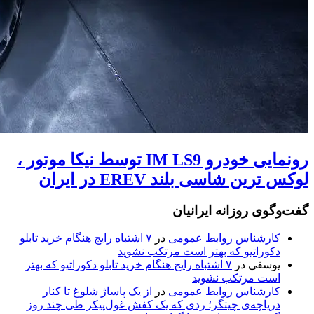
رونمایی خودرو IM LS9 توسط نیکا موتور ،
لوکس ترین شاسی بلند EREV در ایران
گفت‌وگوی روزانه ایرانیان
کارشناس روابط عمومی
در
۷ اشتباه رایج هنگام خرید تابلو
دکوراتیو که بهتر است مرتکب نشوید
یوسفی
در
۷ اشتباه رایج هنگام خرید تابلو دکوراتیو که بهتر
است مرتکب نشوید
کارشناس روابط عمومی
در
از یک پاساژ شلوغ تا کنار
دریاچه‌ی چیتگر؛ ردی که یک کفش غول‌پیکر طی چند روز