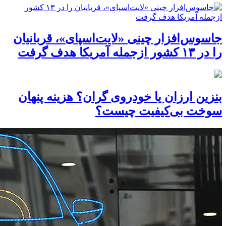
جاسوس‌افزار چینی «لایت‌اسپای»، قربانیان
را در ۱۳ کشور ازجمله آمریکا هدف گرفت
بنزین ارزان یا خودروی گران؟ هزینه پنهان
سوخت بی‌کیفیت چیست؟