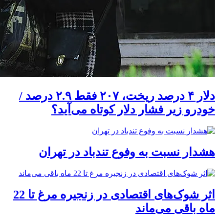
دلار ۴ درصد ریخت، ۲۰۷ فقط ۲.۹ درصد /
خودرو زیر فشار دلار کوتاه می‌آید؟
هشدار نسبت به وفوع تندباد در تهران
اثر شوک‌های اقتصادی در زنجیره مرغ تا 22
ماه باقی می‌ماند