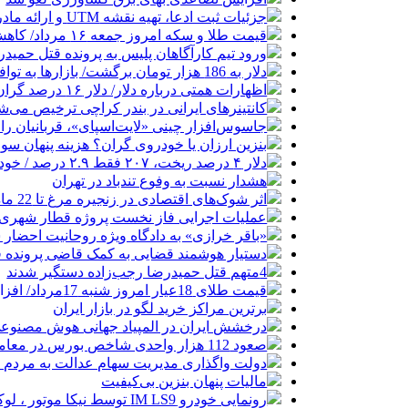
جزئیات ثبت ادعا، تهیه نقشه UTM و ارائه مادر سند اعلام شد
قیمت طلا و سکه امروز جمعه ۱۶ مرداد/ کاهش قیمت ها+ جدول و جزییات
ورود تیم کارآگاهان پلیس به پرونده قتل حمید
دلار به 186 هزار تومان برگشت/ بازارها به توافق احتمالی هرمز چه واکنشی نشان دادند؟
اظهارات همتی درباره دلار/ دلار ۱۶ درصد گران شده؛ این افزایش طبیعی است
کانتینرهای ایرانی در بندر کراچی ترخیص می‌شود| تخفیف ۸۰ درصدی برای هزی
جاسوس‌افزار چینی «لایت‌اسپای»، قربانیان را در ۱۳ کشور ازجمله آمریکا هدف
بنزین ارزان یا خودروی گران؟ هزینه پنهان 
دلار ۴ درصد ریخت، ۲۰۷ فقط ۲.۹ درصد / خودرو زیر فشار دلار کوتاه می‌آید؟
هشدار نسبت به وفوع تندباد در تهران
اثر شوک‌های اقتصادی در زنجیره مرغ تا 22 ماه باقی می‌ماند
عملیات اجرایی فاز نخست پروژه قطار شهری 
«باقر خرازی» به دادگاه ویژه روحانیت احضار 
دستیار هوشمند قضایی به کمک قاضی پرونده ق
4متهم قتل حمیدرضا رجب‌زاده دستگیر شدند
قیمت طلای 18عیار امروز شنبه 17مرداد/ افزایش قیمت + جدول و جزئیات
برترین مراکز خرید لگو در بازار ایران
درخشش ایران در المپیاد جهانی هوش مصنوع
صعود 112 هزار واحدی شاخص بورس در معاملات امروز
دولت واگذاری مدیریت سهام عدالت به مردم را
مالیات پنهان بنزین بی‌کیفیت
رونمایی خودرو IM LS9 توسط نیکا موتور ، لوکس ترین شاسی بلند EREV در ایران