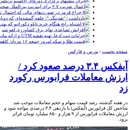
ایران پیشنهاد برگزاری دوره‌ای «اکسپو بریکس» 
اعمال ضریب ۲.۷ برای اینترنت بین‌الملل صحت دارد؟ / واکنش سازمان تنظیم مقررات
8 چراغ قرمز در صورت‌های مالی که احتمال تقلب را آشکار می‌کند
یادداشت | “نقدینگی”؛ حلقه گمشده‌ای که دوب
۷ اشتباه رایج هنگام خرید تابلو دکوراتیو که بهتر است مرتکب نشوید
افزایش تصاعدی بهای برق کشاورزی لغو شد
جزئیات ثبت ادعا، تهیه نقشه UTM و ارائه مادر سند اعلام شد
قیمت طلا و سکه امروز جمعه ۱۶ مرداد/ کاهش قیمت ها+ جدول و جزییات
صفحه نخست
/
بورس و فارکس
آیفکس ۳.۴ درصد صعود کرد /
ارزش معاملات فرابورس رکورد
زد
در هفته گذشته، رشد قیمت سهام و حجم معاملات موجب شد
شاخص کل فرابورس (آیفکس) با بازدهی ۳.۴ درصدی مواجه شود و
ارزش معاملات فرابورس از ۹ هزار و ۸۵۰ میلیارد تومان فراتر
برود.