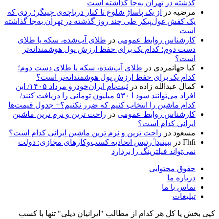
گذشته در تهران به‌جا گذاشته است
مرضیه
در
از یک پاساژ شلوغ تا کنار دریاچه‌ی چیتگر؛ ردی که
یک کفش غول‌پیکر طی چند روز گذشته در تهران به‌جا گذاشته
است
کارشناس روابط عمومی
در
طلای آب‌شده، سکه یا طلای
دست دوم؛ کدام یک برای حفظ ارزش پول هوشمندانه‌تر
است؟
کیا جهانمردی
در
طلای آب‌شده، سکه یا طلای دست دوم؛
کدام یک برای حفظ ارزش پول هوشمندانه‌تر است؟
کمال عبدالله زاده
در
ثبت‌نام ایران‌خودرو مرداد ۱۴۰۵/ این
افراد می‌توانند سود ا ۵۳۰ میلیون تومانی را دریافت کنند/
کدام ماشین را انتخاب کنیم که ضرر نکنیم؟+ جدول قیمت‌ها
کارشناس روابط عمومی
در
راحت ترین و نرم ترین ماشین
ایرانی کدام است؟
مسعود
در
راحت ترین و نرم ترین ماشین ایرانی کدام است؟
Fhfi
در
ببینید| ٰرئیس اتحادیه کسب‌وکارهای مجازی: دولت
نمی‌تواند فیلترینگ را بردارد
حقوق محتوایی
درباره ما
تماس با ما
تبلیغات
کپی بخش یا کل هر کدام از مطالب "ایرانیان دیلی" تنها با کسب