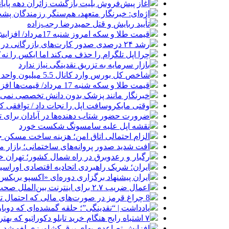
آغاز پیش‌فروش بلیت بازگشت زائران دهه پایا
اژه‌ای: خبرنگار متعهد، هم‌سنگر رزمندگان پش
تأیید ربایش و قتل حمیدرضا رجب‌زاده
قیمت طلا و سکه امروز شنبه 17مرداد/ افزایش همه قیمت ها + جدول و جزئیات
رشد ۲۴ درصدی صدور کارت‌های بازرگانی در گرگان
چرا اپل تلگرام را حذف می‌کند اما ایکس را نه؟
بازار سرمایه به تزریق نقدینگی نیاز ندارد
شاخص کل بورس وارد کانال 5.5 میلیون واحد شد
قیمت طلا و سکه شنبه 17 مرداد/ قیمت‌ها افزایشی
خبرنگار مانند پزشک بدون دانش تخصصی نمی‌تو
وقتی مایکروسافت اپل را نجات داد / توافقی 
ضرورت حضور شتاب ‌دهنده‌ها در آبادان برای 
نقشه اپل علیه سامسونگ شکست خورد
الزام احتمالی اتاق امن؛ هزینه ساخت مسکن چ
افت شدید صدور پروانه‌های ساختمانی؛ بازار
رگبار و رعدوبرق در راه شمال کشور؛ تهران خ
ایران؛ شریک راهبردی اتحادیه اقتصادی اوراس
ایران پیشنهاد برگزاری دوره‌ای «اکسپو بریکس» 
اعمال ضریب ۲.۷ برای اینترنت بین‌الملل صحت دارد؟ / واکنش سازمان تنظیم مقررات
8 چراغ قرمز در صورت‌های مالی که احتمال تقلب را آشکار می‌کند
یادداشت | “نقدینگی”؛ حلقه گمشده‌ای که دوب
۷ اشتباه رایج هنگام خرید تابلو دکوراتیو که بهتر است مرتکب نشوید
افزایش تصاعدی بهای برق کشاورزی لغو شد