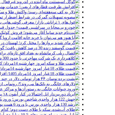
گوگل اسیستنت ماه آینده در اندروید غیرفعال 
افزایش ظرفیت قطارهای اربعین؛ خدمات بهتر 
دلار به کف سه‌هفته‌ای رسید/ واکنش طلا و سک
مصوبه تسهیلات گمرکی در شرایط اضطرار تم
غول‌های ۱ ترابایتی بازار/ معرفی گوشی‌هایی با بالاترین ظرفیت حافظه داخلی در سال ۲۰۲۶
خودرو بی‌محابا در سراشیبی قیمت+ جدول قی
ثبت‌نام جدید سایپا آغاز می‌شود؛ فروش کوئیک S با پیش‌پرداخت ۵۰۰ میلیون
آیا هنوز هم می‌توان با خرید خانه اقامت اروپا
گرمای شدید پروازها را مختل کرد؛ لهستان در
قیمت گوسفند زنده 30 درصد کاهش یافت؛ گوشت ارزان نشد
اتصال ریلی کرمانشاه به بغداد افق تازه‌ای بر
کلاهبرداری یک شرکت مهاجرتی با حدود 300 شاکی
قیمت طلا و سکه امروز چهارشنبه 14مرداد/ کاهش همه قیمت ها + جدول و جزئیات
قیمت طلای 18عیار امروز چهارشنبه 14مرداد/ افزایش قیمت + جدول
قیمت طلای 18عیار امروز 14مرداد 1405/ افزایش قیمت + جدول و جزئیات
پشت پرده نوسان ۴۴ هزار تومانی دلار در چند ماه
دلارهای خانگی به بانک‌ها می‌روند؟/ رونمایی ا
ورود حیوانات خانگی به رستوران‌ها و مراکز 
ایرپاد دوربین‌دار اپل احتمالا در کنار آیفون ۱۸ پرو رونمایی می‌شود
جهش 122 هزار واحدی شاخص بورس؛ ورود یک همت پول حقیقی در آغاز معاملات
رشد 130 هزار واحدی بورس با ورود 6 همت پول حقیقی/ صف خرید 700 نماد
طلای آب‌شده، سکه یا طلای دست دوم؛ کدام 
بازار خودرو برای خودروهای 5-10 میلیاردی آماده نیست!