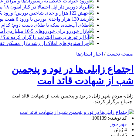
ورود حیوانات خانگی به رستوران‌ها و مراکز 
ایرپاد دوربین‌دار اپل احتمالا در کنار آیفون ۱۸ پرو رونمایی می‌شود
جهش 122 هزار واحدی شاخص بورس؛ ورود یک همت پول حقیقی در آغاز معاملات
رشد 130 هزار واحدی بورس با ورود 6 همت پول حقیقی/ صف خرید 700 نماد
طلای آب‌شده، سکه یا طلای دست دوم؛ کدام 
بازار خودرو برای خودروهای 5-10 میلیاردی آماده نیست!
آیا اپراتورها بی‌صدا اینترنت را گران کرده‌اند؟ / ماجر
چرا صندوق‌های املاک از رشد بازار مسکن عق
صفحه نخست
/
اخبار استان‌ها
اجتماع زابلی‌ها در نود و پنجمین
شب از شهادت قائد امت
زابل- مردم شهر زابل در نود و پنجمین شب از شهادت قائد امت
اجتماع برگزار کردند.
کد نوشته: 100139
مهر نیوز
4 ژوئن
45 بازدید