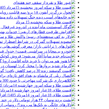
عبور طلا و نقره از سقف چند هفته‌ای
قیمت طلا و سکه امروز پنجشنبه 15مرداد 1405/ افزایش همه قیمت ها + جدول
تحول بزرگ در آیفون ۱۸ پرو/ سه قابلیت رویایی که بالاخره به حقیقت می‌پیوندند
به خانه‌های آسیب دیده جنگ تسهیلات داده می
قیمت طلا و سکه پنجشنبه 15 مرداد
گوگل اسیستنت ماه آینده در اندروید غیرفعال 
افزایش ظرفیت قطارهای اربعین؛ خدمات بهتر 
دلار به کف سه‌هفته‌ای رسید/ واکنش طلا و سک
مصوبه تسهیلات گمرکی در شرایط اضطرار تم
غول‌های ۱ ترابایتی بازار/ معرفی گوشی‌هایی با بالاترین ظرفیت حافظه داخلی در سال ۲۰۲۶
خودرو بی‌محابا در سراشیبی قیمت+ جدول قی
ثبت‌نام جدید سایپا آغاز می‌شود؛ فروش کوئیک S با پیش‌پرداخت ۵۰۰ میلیون
آیا هنوز هم می‌توان با خرید خانه اقامت اروپا
گرمای شدید پروازها را مختل کرد؛ لهستان در
قیمت گوسفند زنده 30 درصد کاهش یافت؛ گوشت ارزان نشد
اتصال ریلی کرمانشاه به بغداد افق تازه‌ای بر
کلاهبرداری یک شرکت مهاجرتی با حدود 300 شاکی
قیمت طلا و سکه امروز چهارشنبه 14مرداد/ کاهش همه قیمت ها + جدول و جزئیات
قیمت طلای 18عیار امروز چهارشنبه 14مرداد/ افزایش قیمت + جدول
قیمت طلای 18عیار امروز 14مرداد 1405/ افزایش قیمت + جدول و جزئیات
پشت پرده نوسان ۴۴ هزار تومانی دلار در چند ماه
دلارهای خانگی به بانک‌ها می‌روند؟/ رونمایی ا