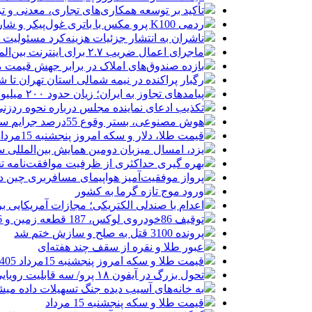
تأکید بر توسعه همکاری‌های تجاری، معدنی و تر
ردمی K100 پرو مکس با باتری غول‌پیکر و شارژ بی‌سیم روانه بازار می‌شود
ناشران به انتشار جزئیات هزینه‌کرد مسئولیت
ماجرای اعمال ضریب ۲.۷ برای اینترنت بین‌الملل چیست؟
بازده صندوق‌های املاک در برابر جهش قیمت 
رگبار پراکنده در نیمه شمالی استان تهران تا ش
پیامدهای تجاوز به ایران؛ زیان حدود ۲۰۰ میلیون یورویی شرکت هواپیمایی مجارستان
تکذیب ادعای نماینده مجلس درباره نحوه ردزنی
هوش مصنوعی، بستر وقوع 55درصد جرایم سایبری آفریقاست
قیمت طلا، دلار و سکه امروز پنجشنبه 15مرداد/ افزایش قیمت ها + جدول
یزد، امسال میزبان دومین همایش بین‌المللی س
بهره گیری حداکثری از ظرفیت موافقت‌نامه تج
پرواز موفقیت‌آمیز هواپیمای مسافربری چین در
ورود موج تازه گرما به کشور
اعدام با صندلی الکتریکی؛ مجازات آمریکایی ب
توقیف 86خودروی لوکس، 187 قطعه زمین و 86 آپارتمان تراستی‌ها
پرونده 3100 قتل به صلح و سازش ختم شد
عبور طلا و نقره از سقف چند هفته‌ای
قیمت طلا و سکه امروز پنجشنبه 15مرداد 1405/ افزایش همه قیمت ها + جدول
تحول بزرگ در آیفون ۱۸ پرو/ سه قابلیت رویایی که بالاخره به حقیقت می‌پیوندند
به خانه‌های آسیب دیده جنگ تسهیلات داده می
قیمت طلا و سکه پنجشنبه 15 مرداد