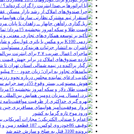
آیا اپراتورها بی‌صدا اینترنت را گران کرده‌اند؟ / ماجر
چرا صندوق‌های املاک از رشد بازار مسکن عق
استقرار تیم مشترک نظارتی سازمان هواپیمایی
ریل‌گذاری راه‌آهن چابهار ــ زاهدان تا پایان مرد
قیمت طلا و سکه امروز پنجشنبه 15مرداد/ تمام قیمت ها بر مدار افزایش + جدول
تأکید بر توسعه همکاری‌های تجاری، معدنی و تر
ردمی K100 پرو مکس با باتری غول‌پیکر و شارژ بی‌سیم روانه بازار می‌شود
ناشران به انتشار جزئیات هزینه‌کرد مسئولیت
ماجرای اعمال ضریب ۲.۷ برای اینترنت بین‌الملل چیست؟
بازده صندوق‌های املاک در برابر جهش قیمت 
رگبار پراکنده در نیمه شمالی استان تهران تا ش
پیامدهای تجاوز به ایران؛ زیان حدود ۲۰۰ میلیون یورویی شرکت هواپیمایی مجارستان
تکذیب ادعای نماینده مجلس درباره نحوه ردزنی
هوش مصنوعی، بستر وقوع 55درصد جرایم سایبری آفریقاست
قیمت طلا، دلار و سکه امروز پنجشنبه 15مرداد/ افزایش قیمت ها + جدول
یزد، امسال میزبان دومین همایش بین‌المللی س
بهره گیری حداکثری از ظرفیت موافقت‌نامه تج
پرواز موفقیت‌آمیز هواپیمای مسافربری چین در
ورود موج تازه گرما به کشور
اعدام با صندلی الکتریکی؛ مجازات آمریکایی ب
توقیف 86خودروی لوکس، 187 قطعه زمین و 86 آپارتمان تراستی‌ها
پرونده 3100 قتل به صلح و سازش ختم شد