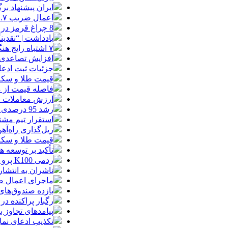
ایران پیشنهاد بر
اعمال ضریب ۲.۷ برای اینترنت بین‌الملل صحت دارد؟ / واکنش سازمان تنظیم مقررات
8 چراغ قرمز در صورت‌های مالی که احتمال تقلب را آشکار می‌کند
یادداشت | “نقدی
۷ اشتباه رایج هنگام خرید تابلو دکوراتیو که بهتر است مرتکب نشوید
افزایش تصاعدی 
جزئیات ثبت ادعا، تهیه نقشه UTM و
قیمت طلا و سکه امروز جمعه ۱۶ مرداد
فاصله قیمت از م
ارزش معاملات خرد از مرز
رشد 95 درصدی ارزش معاملات بورس‌های کالایی
استقرار تیم مشت
ریل‌گذاری راه‌آهن
قیمت طلا و سکه امروز پنجشنبه 15مرداد
تأکید بر توسعه ه
ردمی K100 پرو مکس با باتری غول‌پیکر و شارژ بی‌سیم روانه بازار می‌شود
ناشران به انتشا
ماجرای اعمال ضریب ۲.۷ برای اینترنت بی
بازده صندوق‌های
رگبار پراکنده در
پیامدهای تجاوز به ایران؛ زیان حدود 
تکذیب ادعای نما