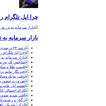
چرا اپل تلگرام ر
بازار سرمایه به ت
رشد ۲۴ درصدی صدور کارت‌های بازرگانی در گرگان
چرا اپل تلگرام ر
بازار سرمایه به ت
شاخص کل بورس وارد کانال 
قیمت طلا و سکه شنبه 17 مرداد/ قی
خبرنگار مانند پ
وقتی مایکروسافت
ضرورت حضور شتاب
نقشه اپل علیه
الزام احتمالی ا
افت شدید صدور پ
رگبار و رعدوبرق
ایران؛ شریک راه