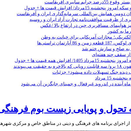
جرایم سایبری آفریقاست
نجشنبه 15مرداد/ افزایش قیمت ها + جدول
ان دومین همایش بین‌المللی سرمایه‌گذاری ایران و آفریقاست
ری از ظرفیت موافقت‌نامه تجارت آزاد ایران و روسیه
یز هواپیمای مسافربری چین در ارتفاع بالا /عکس
رما به کشور
الکتریکی؛ مجازات آمریکایی برای خیانت به وطن
 از سقف چند هفته‌ای
اد 1405/ افزایش همه قیمت ها + جدول
حقیقت می‌پیوندند
ب دیده جنگ تسهیلات داده میشود+ جزئیات
نبه 15 مرداد
ه آینده در اندروید غیرفعال و جمینای جایگزین آن می‌شود
ه تحول و پویایی زیست بوم فرهنگی 
 از اجرای برنامه های فرهنگی و دینی در مناطق خاص و مرکزی شهرها تا