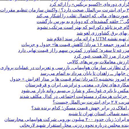
گزاری دوره‌ای «اکسپو بریکس» را ارائه کرد
نگی”؛ حلقه گمشده‌ای که دوباره به بورس بازگشت
بهای برق کشاورزی لغو شد
 ارائه مادر سند اعلام شد
/ کاهش قیمت ها+ جدول و جزییات
زرعه تا سفره؛ کشاورز کمترین سهم را از قیمت نهایی دارد
 20 همت عبور کرد
رک نظارتی سازمان هواپیمایی، بازرسی و تعزیرات در عملیات پروازی 
 چابهار ــ زاهدان تا پایان مرداد به اتمام می‌رسد
/ تمام قیمت ها بر مدار افزایش + جدول
مکاری‌های تجاری، معدنی و ترانزیتی ایران و قرقیزستان
ر جزئیات هزینه‌کرد مسئولیت اجتماعی در کدال مکلف شدند
ن‌الملل چیست؟
 املاک در برابر جهش قیمت مسکن؛ کدام برنده شد؟
 نیمه شمالی استان تهران تا شنبه
۲۰۰ میلیون یورویی شرکت هواپیمایی مجارستان
ینده مجلس درباره نحوه ردزنی محل استقرار شهید لاریجانی