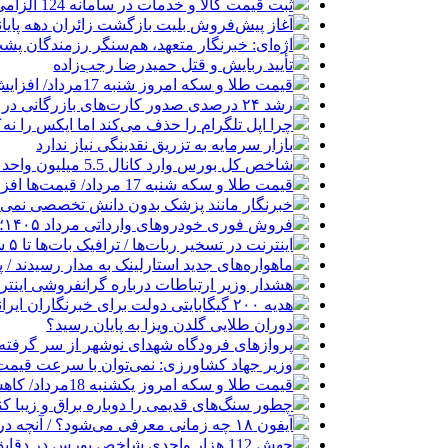
ثبت قیمت کالا و خدمات در سامانه 124 الزامی شد
آغاز پیش‌فروش بلیت بازگشت زائران دهه پایا
اژه‌ای: خبرنگار متعهد، هم‌سنگر رزمندگان پش
تأیید ربایش و قتل حمیدرضا رجب‌زاده
قیمت طلا و سکه امروز شنبه 17مرداد/ افزایش همه قیمت ها + جدول و جزئیات
رشد ۲۴ درصدی صدور کارت‌های بازرگانی در گرگان
چرا اپل تلگرام را حذف می‌کند اما ایکس را نه؟
بازار سرمایه به تزریق نقدینگی نیاز ندارد
شاخص کل بورس وارد کانال 5.5 میلیون واحد شد
قیمت طلا و سکه شنبه 17 مرداد/ قیمت‌ها افزایشی
خبرنگار مانند پزشک بدون دانش تخصصی نمی‌تو
فروش فوری خودروهای وارداتی مرداد ۱۴۰۵؛ بدون قرعه‌کشی و حساب وکالتی
اینترنت در تسخیر ربات‌ها / ترافیک بات‌ها تا ۵ سال آینده هزار برابر انسان‌ها خواهد شد
ماهواره‌های جدید استارلینک به مدار رسیدند / پرتاب ۲۴ ماهواره با
هشدار وزیر ارتباطات درباره گرانفروشی اینترن
هدیه ۲۰۰ گیگابایتی دولت برای خبرنگاران ایرانسلی
دوران طلایی گلدن ویزا به پایان رسید؟
پروازهای فرودگاه شهدای نوشهر از سر گرفته
وزیر جهاد کشاورزی: نمی‌توان با سرعت قیمت گ
قیمت طلا و سکه امروز یکشنبه 18مرداد/ کاهش همه قیمت ها + جدول
چطور سنگ‌های قدیمی را دوباره براق و زیبا کن
آیفون ۱۸ چه زمانی معرفی می‌شود؟ / آنچه درباره گوشی جدید اپل می‌دانیم
جهش 112 هزار واحدی شاخص بورس در دقایق ابتدایی معاملات امروز