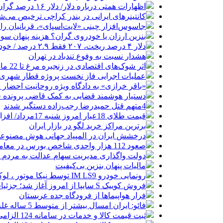
اظهارات همتی درباره دلار/ دلار ۱۶ درصد گران شده؛ این افزایش طبیعی است
کانتینرهای ایرانی در بندر کراچی ترخیص می‌شود| تخفیف ۸۰ درصدی برای هزی
جاسوس‌افزار چینی «لایت‌اسپای»، قربانیان را در ۱۳ کشور ازجمله آمریکا هدف
بنزین ارزان یا خودروی گران؟ هزینه پنهان 
دلار ۴ درصد ریخت، ۲۰۷ فقط ۲.۹ درصد / خودرو زیر فشار دلار کوتاه می‌آید؟
هشدار نسبت به وفوع تندباد در تهران
اثر شوک‌های اقتصادی در زنجیره مرغ تا 22 ماه باقی می‌ماند
عملیات اجرایی فاز نخست پروژه قطار شهری 
«باقر خرازی» به دادگاه ویژه روحانیت احضار 
دستیار هوشمند قضایی به کمک قاضی پرونده ق
4متهم قتل حمیدرضا رجب‌زاده دستگیر شدند
قیمت طلای 18عیار امروز شنبه 17مرداد/ افزایش قیمت + جدول و جزئیات
برترین مراکز خرید لگو در بازار ایران
درخشش ایران در المپیاد جهانی هوش مصنوع
صعود 112 هزار واحدی شاخص بورس در معاملات امروز
دولت واگذاری مدیریت سهام عدالت به مردم را
مالیات پنهان بنزین بی‌کیفیت
رونمایی خودرو IM LS9 توسط نیکا موتور ، لوکس ترین شاسی بلند EREV در ایران
فروش کوییک S سایپا از امروز آغاز شد؛ جزئیات ثبت‌نام و شرایط
فرار هواپیماها از فرودگاه جده عربستان
فائو: ایران امسال بیشتر از متوسط 5 ساله غله تولید می‌کند
ثبت قیمت کالا و خدمات در سامانه 124 الزامی شد