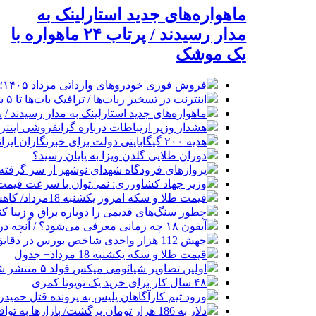
ماهواره‌های جدید استارلینک به
مدار رسیدند / پرتاب ۲۴ ماهواره با
یک موشک
فروش فوری خودروهای وارداتی مرداد ۱۴۰۵؛ بدون قرعه‌کشی و حساب وکالتی
اینترنت در تسخیر ربات‌ها / ترافیک بات‌ها تا ۵ سال آینده هزار برابر انسان‌ها خواهد شد
ماهواره‌های جدید استارلینک به مدار رسیدند / پرتاب ۲۴ ماهواره با
هشدار وزیر ارتباطات درباره گرانفروشی اینترن
هدیه ۲۰۰ گیگابایتی دولت برای خبرنگاران ایرانسلی
دوران طلایی گلدن ویزا به پایان رسید؟
پروازهای فرودگاه شهدای نوشهر از سر گرفته
وزیر جهاد کشاورزی: نمی‌توان با سرعت قیمت گ
قیمت طلا و سکه امروز یکشنبه 18مرداد/ کاهش همه قیمت ها + جدول
چطور سنگ‌های قدیمی را دوباره براق و زیبا کن
آیفون ۱۸ چه زمانی معرفی می‌شود؟ / آنچه درباره گوشی جدید اپل می‌دانیم
جهش 112 هزار واحدی شاخص بورس در دقایق ابتدایی معاملات امروز
قیمت طلا و سکه یکشنبه 18 مرداد+ جدول
اولین تصاویر شیائومی میکس فولد ۵ منتشر شد
۴۸ سال کار برای خرید یک تویوتا کمری
ورود تیم کارآگاهان پلیس به پرونده قتل حمید
دلار به 186 هزار تومان برگشت/ بازارها به توافق احتمالی هرمز چه واکنشی نشان دادند؟