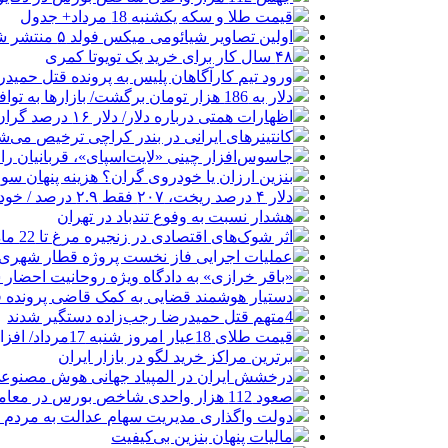
قیمت طلا و سکه یکشنبه 18 مرداد+ جدول
اولین تصاویر شیائومی میکس فولد ۵ منتشر شد
۴۸ سال کار برای خرید یک تویوتا کمری
ورود تیم کارآگاهان پلیس به پرونده قتل حمید
دلار به 186 هزار تومان برگشت/ بازارها به توافق احتمالی هرمز چه واکنشی نشان دادند؟
اظهارات همتی درباره دلار/ دلار ۱۶ درصد گران شده؛ این افزایش طبیعی است
کانتینرهای ایرانی در بندر کراچی ترخیص می‌شود| تخفیف ۸۰ درصدی برای هزی
جاسوس‌افزار چینی «لایت‌اسپای»، قربانیان را در ۱۳ کشور ازجمله آمریکا هدف
بنزین ارزان یا خودروی گران؟ هزینه پنهان 
دلار ۴ درصد ریخت، ۲۰۷ فقط ۲.۹ درصد / خودرو زیر فشار دلار کوتاه می‌آید؟
هشدار نسبت به وفوع تندباد در تهران
اثر شوک‌های اقتصادی در زنجیره مرغ تا 22 ماه باقی می‌ماند
عملیات اجرایی فاز نخست پروژه قطار شهری 
«باقر خرازی» به دادگاه ویژه روحانیت احضار 
دستیار هوشمند قضایی به کمک قاضی پرونده ق
4متهم قتل حمیدرضا رجب‌زاده دستگیر شدند
قیمت طلای 18عیار امروز شنبه 17مرداد/ افزایش قیمت + جدول و جزئیات
برترین مراکز خرید لگو در بازار ایران
درخشش ایران در المپیاد جهانی هوش مصنوع
صعود 112 هزار واحدی شاخص بورس در معاملات امروز
دولت واگذاری مدیریت سهام عدالت به مردم را
مالیات پنهان بنزین بی‌کیفیت