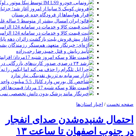
رونمایی خودرو IM LS9 توسط نیکا موتور ، لوکس ترین شاسی بلند EREV در ایران
فروش کوییک S سایپا از امروز آغاز شد؛ جزئیات ثبت‌نام و شرایط
فرار هواپیماها از فرودگاه جده عربستان
فائو: ایران امسال بیشتر از متوسط 5 ساله غله تولید می‌کند
ثبت قیمت کالا و خدمات در سامانه 124 الزامی شد
ثبت قیمت کالا و خدمات در سامانه 124 الزامی شد
آغاز پیش‌فروش بلیت بازگشت زائران دهه پایا
اژه‌ای: خبرنگار متعهد، هم‌سنگر رزمندگان پش
تأیید ربایش و قتل حمیدرضا رجب‌زاده
قیمت طلا و سکه امروز شنبه 17مرداد/ افزایش همه قیمت ها + جدول و جزئیات
رشد ۲۴ درصدی صدور کارت‌های بازرگانی در گرگان
چرا اپل تلگرام را حذف می‌کند اما ایکس را نه؟
بازار سرمایه به تزریق نقدینگی نیاز ندارد
شاخص کل بورس وارد کانال 5.5 میلیون واحد شد
قیمت طلا و سکه شنبه 17 مرداد/ قیمت‌ها افزایشی
خبرنگار مانند پزشک بدون دانش تخصصی نمی‌تو
صفحه نخست
/
اخبار استان‌ها
احتمال شنیده‌شدن صدای انفجار
در جنوب اصفهان تا ساعت ۱۳