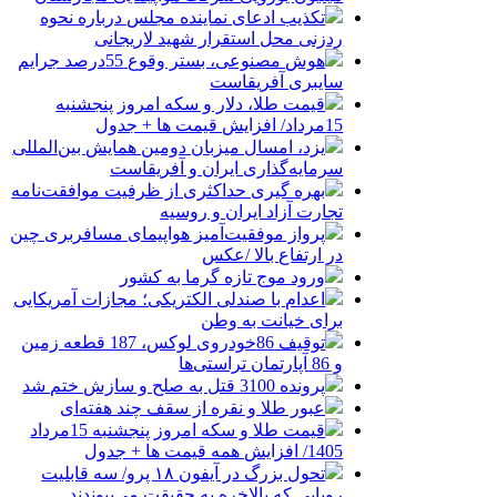
تکذیب ادعای نماینده مجلس درباره نحوه
ردزنی محل استقرار شهید لاریجانی
هوش مصنوعی، بستر وقوع 55درصد جرایم
سایبری آفریقاست
قیمت طلا، دلار و سکه امروز پنجشنبه
15مرداد/ افزایش قیمت ها + جدول
یزد، امسال میزبان دومین همایش بین‌المللی
سرمایه‌گذاری ایران و آفریقاست
بهره گیری حداکثری از ظرفیت موافقت‌نامه
تجارت آزاد ایران و روسیه
پرواز موفقیت‌آمیز هواپیمای مسافربری چین
در ارتفاع بالا /عکس
ورود موج تازه گرما به کشور
اعدام با صندلی الکتریکی؛ مجازات آمریکایی
برای خیانت به وطن
توقیف 86خودروی لوکس، 187 قطعه زمین
و 86 آپارتمان تراستی‌ها
پرونده 3100 قتل به صلح و سازش ختم شد
عبور طلا و نقره از سقف چند هفته‌ای
قیمت طلا و سکه امروز پنجشنبه 15مرداد
1405/ افزایش همه قیمت ها + جدول
تحول بزرگ در آیفون ۱۸ پرو/ سه قابلیت
رویایی که بالاخره به حقیقت می‌پیوندند