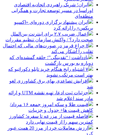
ایران؛ شریک راهبردی اتحادیه اقتصادی
اوراسیا در مسیر توسعه تجارت و همگرایی
منطقه‌ای
ایران پیشنهاد برگزاری دوره‌ای «اکسپو
بریکس» را ارائه کرد
اعمال ضریب ۲.۷ برای اینترنت بین‌الملل
صحت دارد؟ / واکنش سازمان تنظیم مقررات
8 چراغ قرمز در صورت‌های مالی که احتمال
تقلب را آشکار می‌کند
یادداشت | “نقدینگی”؛ حلقه گمشده‌ای که
دوباره به بورس بازگشت
۷ اشتباه رایج هنگام خرید تابلو دکوراتیو که
بهتر است مرتکب نشوید
افزایش تصاعدی بهای برق کشاورزی لغو
شد
جزئیات ثبت ادعا، تهیه نقشه UTM و ارائه
مادر سند اعلام شد
قیمت طلا و سکه امروز جمعه ۱۶ مرداد/
کاهش قیمت ها+ جدول و جزییات
فاصله قیمت از مزرعه تا سفره؛ کشاورز
کمترین سهم را از قیمت نهایی دارد
ارزش معاملات خرد از مرز 20 همت عبور
کرد