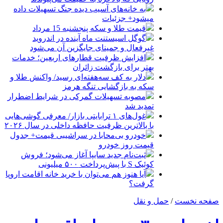
به خانه‌های آسیب دیده جنگ تسهیلات داده
میشود+ جزئیات
قیمت طلا و سکه پنجشنبه 15 مرداد
گوگل اسیستنت ماه آینده در اندروید
غیرفعال و جمینای جایگزین آن می‌شود
افزایش ظرفیت قطارهای اربعین؛ خدمات
بهتر برای بازگشت زائران
دلار به کف سه‌هفته‌ای رسید/ واکنش طلا و
سکه به بازگشایی تنگه هرمز
مصوبه تسهیلات گمرکی در شرایط اضطرار
تمدید شد
غول‌های ۱ ترابایتی بازار/ معرفی گوشی‌هایی
با بالاترین ظرفیت حافظه داخلی در سال ۲۰۲۶
خودرو بی‌محابا در سراشیبی قیمت+ جدول
قیمت روز خودرو
ثبت‌نام جدید سایپا آغاز می‌شود؛ فروش
کوئیک S با پیش‌پرداخت ۵۰۰ میلیونی
آیا هنوز هم می‌توان با خرید خانه اقامت اروپا
گرفت؟
صفحه نخست
/
حمل و نقل