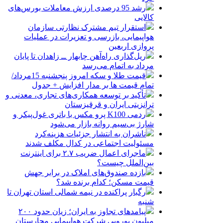
رشد 95 درصدی ارزش معاملات بورس‌های
کالایی
استقرار تیم مشترک نظارتی سازمان
هواپیمایی، بازرسی و تعزیرات در عملیات
پروازی اربعین
ریل‌گذاری راه‌آهن چابهار ــ زاهدان تا پایان
مرداد به اتمام می‌رسد
قیمت طلا و سکه امروز پنجشنبه 15مرداد/
تمام قیمت ها بر مدار افزایش + جدول
تأکید بر توسعه همکاری‌های تجاری، معدنی و
ترانزیتی ایران و قرقیزستان
ردمی K100 پرو مکس با باتری غول‌پیکر و
شارژ بی‌سیم روانه بازار می‌شود
ناشران به انتشار جزئیات هزینه‌کرد
مسئولیت اجتماعی در کدال مکلف شدند
ماجرای اعمال ضریب ۲.۷ برای اینترنت
بین‌الملل چیست؟
بازده صندوق‌های املاک در برابر جهش
قیمت مسکن؛ کدام برنده شد؟
رگبار پراکنده در نیمه شمالی استان تهران تا
شنبه
پیامدهای تجاوز به ایران؛ زیان حدود ۲۰۰
میلیون یورویی شرکت هواپیمایی مجارستان