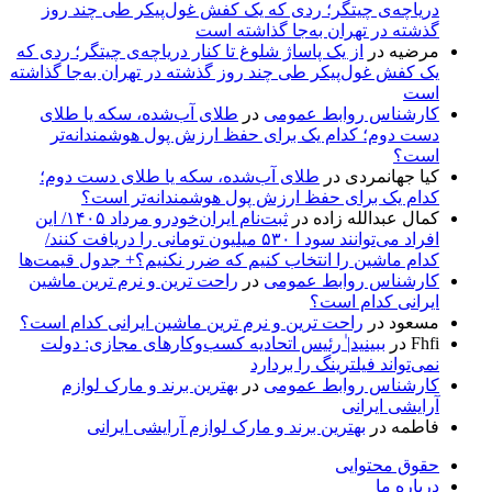
دریاچه‌ی چیتگر؛ ردی که یک کفش غول‌پیکر طی چند روز
گذشته در تهران به‌جا گذاشته است
مرضیه
در
از یک پاساژ شلوغ تا کنار دریاچه‌ی چیتگر؛ ردی که
یک کفش غول‌پیکر طی چند روز گذشته در تهران به‌جا گذاشته
است
کارشناس روابط عمومی
در
طلای آب‌شده، سکه یا طلای
دست دوم؛ کدام یک برای حفظ ارزش پول هوشمندانه‌تر
است؟
کیا جهانمردی
در
طلای آب‌شده، سکه یا طلای دست دوم؛
کدام یک برای حفظ ارزش پول هوشمندانه‌تر است؟
کمال عبدالله زاده
در
ثبت‌نام ایران‌خودرو مرداد ۱۴۰۵/ این
افراد می‌توانند سود ا ۵۳۰ میلیون تومانی را دریافت کنند/
کدام ماشین را انتخاب کنیم که ضرر نکنیم؟+ جدول قیمت‌ها
کارشناس روابط عمومی
در
راحت ترین و نرم ترین ماشین
ایرانی کدام است؟
مسعود
در
راحت ترین و نرم ترین ماشین ایرانی کدام است؟
Fhfi
در
ببینید| ٰرئیس اتحادیه کسب‌وکارهای مجازی: دولت
نمی‌تواند فیلترینگ را بردارد
کارشناس روابط عمومی
در
بهترین برند و مارک لوازم
آرایشی ایرانی
فاطمه
در
بهترین برند و مارک لوازم آرایشی ایرانی
حقوق محتوایی
درباره ما