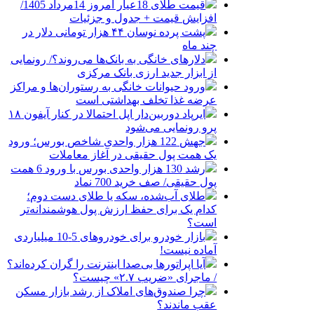
قیمت طلای 18عیار امروز 14مرداد 1405/
افزایش قیمت + جدول و جزئیات
پشت پرده نوسان ۴۴ هزار تومانی دلار در
چند ماه
دلارهای خانگی به بانک‌ها می‌روند؟/ رونمایی
از ابزار جدید ارزی بانک مرکزی
ورود حیوانات خانگی به رستوران‌ها و مراکز
عرضه غذا تخلف بهداشتی است
ایرپاد دوربین‌دار اپل احتمالا در کنار آیفون ۱۸
پرو رونمایی می‌شود
جهش 122 هزار واحدی شاخص بورس؛ ورود
یک همت پول حقیقی در آغاز معاملات
رشد 130 هزار واحدی بورس با ورود 6 همت
پول حقیقی/ صف خرید 700 نماد
طلای آب‌شده، سکه یا طلای دست دوم؛
کدام یک برای حفظ ارزش پول هوشمندانه‌تر
است؟
بازار خودرو برای خودروهای 5-10 میلیاردی
آماده نیست!
آیا اپراتورها بی‌صدا اینترنت را گران کرده‌اند؟
/ ماجرای «ضریب ۲.۷» چیست؟
چرا صندوق‌های املاک از رشد بازار مسکن
عقب ماندند؟