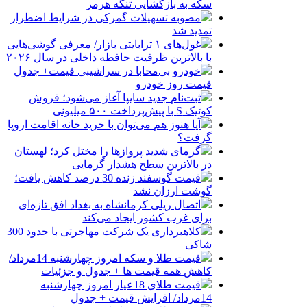
سکه به بازگشایی تنگه هرمز
مصوبه تسهیلات گمرکی در شرایط اضطرار
تمدید شد
غول‌های ۱ ترابایتی بازار/ معرفی گوشی‌هایی
با بالاترین ظرفیت حافظه داخلی در سال ۲۰۲۶
خودرو بی‌محابا در سراشیبی قیمت+ جدول
قیمت روز خودرو
ثبت‌نام جدید سایپا آغاز می‌شود؛ فروش
کوئیک S با پیش‌پرداخت ۵۰۰ میلیونی
آیا هنوز هم می‌توان با خرید خانه اقامت اروپا
گرفت؟
گرمای شدید پروازها را مختل کرد؛ لهستان
در بالاترین سطح هشدار گرمایی
قیمت گوسفند زنده 30 درصد کاهش یافت؛
گوشت ارزان نشد
اتصال ریلی کرمانشاه به بغداد افق تازه‌ای
برای غرب کشور ایجاد می‌کند
کلاهبرداری یک شرکت مهاجرتی با حدود 300
شاکی
قیمت طلا و سکه امروز چهارشنبه 14مرداد/
کاهش همه قیمت ها + جدول و جزئیات
قیمت طلای 18عیار امروز چهارشنبه
14مرداد/ افزایش قیمت + جدول