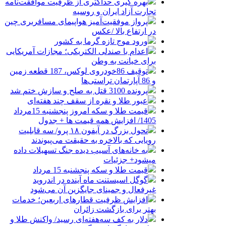
بهره گیری حداکثری از ظرفیت موافقت‌نامه
تجارت آزاد ایران و روسیه
پرواز موفقیت‌آمیز هواپیمای مسافربری چین
در ارتفاع بالا /عکس
ورود موج تازه گرما به کشور
اعدام با صندلی الکتریکی؛ مجازات آمریکایی
برای خیانت به وطن
توقیف 86خودروی لوکس، 187 قطعه زمین
و 86 آپارتمان تراستی‌ها
پرونده 3100 قتل به صلح و سازش ختم شد
عبور طلا و نقره از سقف چند هفته‌ای
قیمت طلا و سکه امروز پنجشنبه 15مرداد
1405/ افزایش همه قیمت ها + جدول
تحول بزرگ در آیفون ۱۸ پرو/ سه قابلیت
رویایی که بالاخره به حقیقت می‌پیوندند
به خانه‌های آسیب دیده جنگ تسهیلات داده
میشود+ جزئیات
قیمت طلا و سکه پنجشنبه 15 مرداد
گوگل اسیستنت ماه آینده در اندروید
غیرفعال و جمینای جایگزین آن می‌شود
افزایش ظرفیت قطارهای اربعین؛ خدمات
بهتر برای بازگشت زائران
دلار به کف سه‌هفته‌ای رسید/ واکنش طلا و