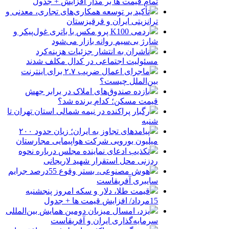
تمام قیمت ها بر مدار افزایش + جدول
تأکید بر توسعه همکاری‌های تجاری، معدنی و
ترانزیتی ایران و قرقیزستان
ردمی K100 پرو مکس با باتری غول‌پیکر و
شارژ بی‌سیم روانه بازار می‌شود
ناشران به انتشار جزئیات هزینه‌کرد
مسئولیت اجتماعی در کدال مکلف شدند
ماجرای اعمال ضریب ۲.۷ برای اینترنت
بین‌الملل چیست؟
بازده صندوق‌های املاک در برابر جهش
قیمت مسکن؛ کدام برنده شد؟
رگبار پراکنده در نیمه شمالی استان تهران تا
شنبه
پیامدهای تجاوز به ایران؛ زیان حدود ۲۰۰
میلیون یورویی شرکت هواپیمایی مجارستان
تکذیب ادعای نماینده مجلس درباره نحوه
ردزنی محل استقرار شهید لاریجانی
هوش مصنوعی، بستر وقوع 55درصد جرایم
سایبری آفریقاست
قیمت طلا، دلار و سکه امروز پنجشنبه
15مرداد/ افزایش قیمت ها + جدول
یزد، امسال میزبان دومین همایش بین‌المللی
سرمایه‌گذاری ایران و آفریقاست