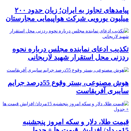
پیامدهای تجاوز به ایران؛ زیان حدود ۲۰۰
میلیون یورویی شرکت هواپیمایی مجارستان
تکذیب ادعای نماینده مجلس درباره نحوه
ردزنی محل استقرار شهید لاریجانی
هوش مصنوعی، بستر وقوع 55درصد جرایم
سایبری آفریقاست
قیمت طلا، دلار و سکه امروز پنجشنبه
15مرداد/ افزایش قیمت ها + جدول