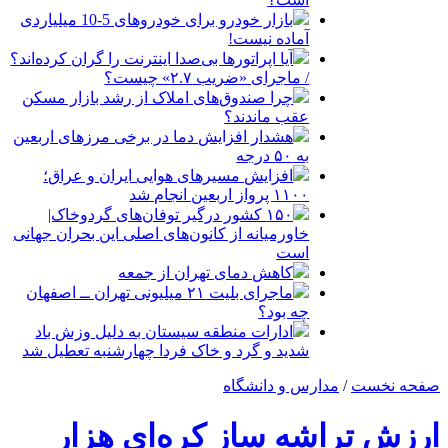
بازار خودرو برای خودروهای 5-10 میلیاردی
آماده نیست!
آیا اپراتورها بی‌صدا اینترنت را گران کرده‌اند؟
/ ماجرای «ضریب ۲.۷» چیست؟
چرا صندوق‌های املاک از رشد بازار مسکن
عقب ماندند؟
هشدار افزایش دما در برخی مرزهای اربعین
به ۵۰ درجه
افزایش مسیرهای هوایی ایران و عراق؛
۱۱۰۰ پرواز اربعین انجام شد
۱۵۰ کشور درگیر توفان‌های گردوخاک|
خاورمیانه از کانون‌های اصلی این بحران جهانی
است
کاهش دمای تهران از جمعه
ماجرای بلیت ۲۱ میلیونی تهران ــ اصفهان
چه بود؟
ادارات منطقه سیستان به دلیل وزش باد
شدید و گرد و خاک فردا چهارشنبه تعطیل شد
صفحه نخست
/
مدارس و دانشگاه
ارزش تراشه ساز کره‌ای هزار