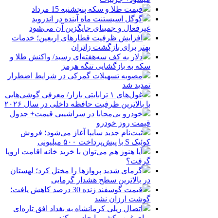
قیمت طلا و سکه پنجشنبه 15 مرداد
گوگل اسیستنت ماه آینده در اندروید
غیرفعال و جمینای جایگزین آن می‌شود
افزایش ظرفیت قطارهای اربعین؛ خدمات
بهتر برای بازگشت زائران
دلار به کف سه‌هفته‌ای رسید/ واکنش طلا و
سکه به بازگشایی تنگه هرمز
مصوبه تسهیلات گمرکی در شرایط اضطرار
تمدید شد
غول‌های ۱ ترابایتی بازار/ معرفی گوشی‌هایی
با بالاترین ظرفیت حافظه داخلی در سال ۲۰۲۶
خودرو بی‌محابا در سراشیبی قیمت+ جدول
قیمت روز خودرو
ثبت‌نام جدید سایپا آغاز می‌شود؛ فروش
کوئیک S با پیش‌پرداخت ۵۰۰ میلیونی
آیا هنوز هم می‌توان با خرید خانه اقامت اروپا
گرفت؟
گرمای شدید پروازها را مختل کرد؛ لهستان
در بالاترین سطح هشدار گرمایی
قیمت گوسفند زنده 30 درصد کاهش یافت؛
گوشت ارزان نشد
اتصال ریلی کرمانشاه به بغداد افق تازه‌ای
برای غرب کشور ایجاد می‌کند