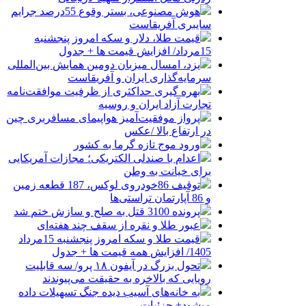
هوش مصنوعی، بستر وقوع 55درصد جرایم
سایبری آفریقاست
قیمت طلا، دلار و سکه امروز پنجشنبه
15مرداد/ افزایش قیمت ها + جدول
یزد، امسال میزبان دومین همایش بین‌المللی
سرمایه‌گذاری ایران و آفریقاست
بهره گیری حداکثری از ظرفیت موافقت‌نامه
تجارت آزاد ایران و روسیه
پرواز موفقیت‌آمیز هواپیمای مسافربری چین
در ارتفاع بالا /عکس
ورود موج تازه گرما به کشور
اعدام با صندلی الکتریکی؛ مجازات آمریکایی
برای خیانت به وطن
توقیف 86خودروی لوکس، 187 قطعه زمین
و 86 آپارتمان تراستی‌ها
پرونده 3100 قتل به صلح و سازش ختم شد
عبور طلا و نقره از سقف چند هفته‌ای
قیمت طلا و سکه امروز پنجشنبه 15مرداد
1405/ افزایش همه قیمت ها + جدول
تحول بزرگ در آیفون ۱۸ پرو/ سه قابلیت
رویایی که بالاخره به حقیقت می‌پیوندند
به خانه‌های آسیب دیده جنگ تسهیلات داده
میشود+ جزئیات