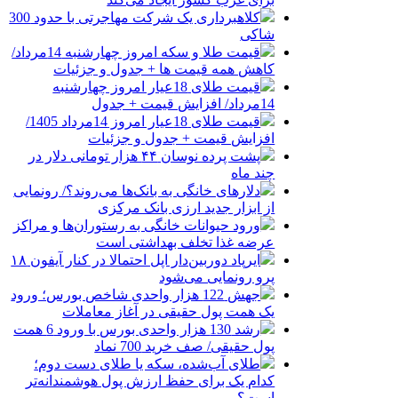
کلاهبرداری یک شرکت مهاجرتی با حدود 300
شاکی
قیمت طلا و سکه امروز چهارشنبه 14مرداد/
کاهش همه قیمت ها + جدول و جزئیات
قیمت طلای 18عیار امروز چهارشنبه
14مرداد/ افزایش قیمت + جدول
قیمت طلای 18عیار امروز 14مرداد 1405/
افزایش قیمت + جدول و جزئیات
پشت پرده نوسان ۴۴ هزار تومانی دلار در
چند ماه
دلارهای خانگی به بانک‌ها می‌روند؟/ رونمایی
از ابزار جدید ارزی بانک مرکزی
ورود حیوانات خانگی به رستوران‌ها و مراکز
عرضه غذا تخلف بهداشتی است
ایرپاد دوربین‌دار اپل احتمالا در کنار آیفون ۱۸
پرو رونمایی می‌شود
جهش 122 هزار واحدی شاخص بورس؛ ورود
یک همت پول حقیقی در آغاز معاملات
رشد 130 هزار واحدی بورس با ورود 6 همت
پول حقیقی/ صف خرید 700 نماد
طلای آب‌شده، سکه یا طلای دست دوم؛
کدام یک برای حفظ ارزش پول هوشمندانه‌تر
است؟