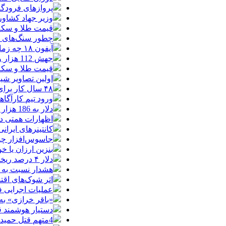
پروازهای فرودگا
وزیر جهاد کشاور
قیمت طلا و سکه امروز یکشنبه 18م
چطور سنگ‌های قدی
آیفون ۱۸ چه زمانی معرفی می‌شود؟ / آنچه درباره گوشی جدید اپل می‌دانیم
جهش 112 هزار واحدی شاخص بورس در دقایق ابتدایی معاملات امروز
قیمت طلا و سکه یکشنبه 8
اولین تصاویر شیائوم
۴۸ سال کار برای خرید یک تویوتا کمری
ورود تیم کارآگا
دلار به 186 هزار تومان برگشت/ بازارها به توافق احتمالی هرمز چه واکنشی نشان دادند؟
اظهارات همتی درباره دلار/ دلار ۱۶ در
کانتینرهای ایرانی در بندر
جاسوس‌افزار چینی «لایت‌اسپ
بنزین ارزان یا 
دلار ۴ درصد ریخت، ۲۰۷ فقط ۲.۹ درصد / خودرو زیر فشار دلار کوتاه می‌آید؟
هشدار نسبت به وف
اثر شوک‌های اقتصادی در 
عملیات اجرایی 
«باقر خرازی» به
دستیار هوشمند ق
4متهم قتل حمیدرضا رجب‌زاده دستگیر شدند