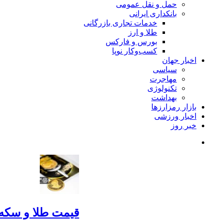
حمل و نقل عمومی
بانکداری ایرانی
خدمات تجاری بازرگانی
طلا و ارز
بورس و فارکس
کسب‌وکار نوپا
اخبار جهان
سیاسی
مهاجرت
تکنولوژی
بهداشت
بازار رمزارزها
اخبار ورزشی
خبر روز
قیمت طلا و سکه امروز یکشنبه 18مرداد/