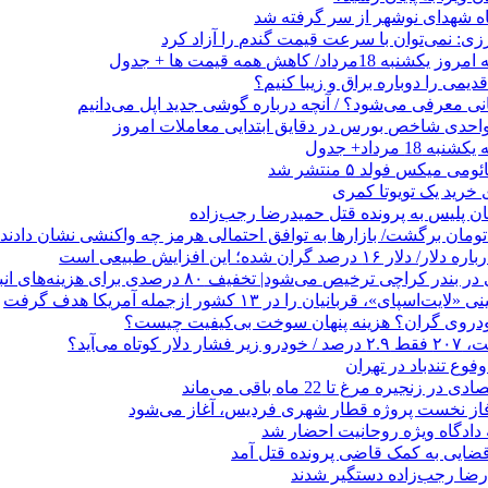
ه شهدای نوشهر از سر گرفته شد
زی: نمی‌توان با سرعت قیمت گندم را آزاد کرد
رداد/ کاهش همه قیمت ها + جدول
می را دوباره براق و زیبا کنیم؟
1 مرداد+ جدول
ی میکس فولد ۵ منتشر شد
هان پلیس به پرونده قتل حمیدرضا رجب‌زاده
صد گران شده؛ این افزایش طبیعی است
 کراچی ترخیص می‌شود| تخفیف ۸۰ درصدی برای هزینه‌های انبارداری
ای»، قربانیان را در ۱۳ کشور ازجمله آمریکا هدف گرفت
خودروی گران؟ هزینه پنهان سوخت بی‌کیفیت چیست؟
وع تندباد در تهران
زنجیره مرغ تا 22 ماه باقی می‌ماند
فاز نخست پروژه قطار شهری فردیس، آغاز می‌شود
 دادگاه ویژه روحانیت احضار شد
ضایی به کمک قاضی پرونده قتل آمد