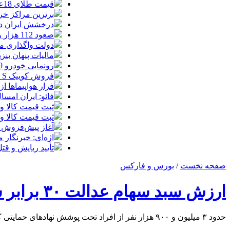
قیمت طلای 18عیار امروز شنبه 17مرداد/ افزایش قیمت + جدول و جزئیات
برترین مراکز خرید
درخشش ایران در
صعود 112 هزار واحدی شاخص بورس در معاملات امروز
دولت واگذاری مد
مالیات پنهان بنز
رونمایی خودرو IM LS9 توسط نیکا موتور ، لوکس ترین شاسی بلند EREV در ایران
فروش کوییک S سایپا از امروز آغاز شد؛ جزئیات ثبت‌نام و شرایط
فرار هواپیماها ا
فائو: ایران امسال بیشتر از
ثبت قیمت کالا و خدمات
ثبت قیمت کالا و خدمات
آغاز پیش‌فروش ب
اژه‌ای: خبرنگار
تأیید ربایش و ق
صفحه نخست
/
بورس و فارکس
ارزش سبد سهام عدالت ۳۰ برابر شد / فروش سهام آزاد است؟
حدود ۳ میلیون و ۹۰۰ هزار نفر از افراد تحت پوشش نهادهای حمایتی که تاکنون سهام عدالت دریافت نکرده‌اند، سهام‌دار می‌شوند.