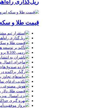
ریل‌گذاری راه‌آهن
قیمت طلا و سکه امروز پنجشنبه 15مرداد/
استقرار تیم مشت
ریل‌گذاری راه‌آهن
قیمت طلا و سکه امروز پنجشنبه 15مرداد
تأکید بر توسعه ه
ردمی K100 پرو مکس با باتری غول‌پیکر و شارژ بی‌سیم روانه بازار می‌شود
ناشران به انتشا
ماجرای اعمال ضریب ۲.۷ برای اینترنت بی
بازده صندوق‌های
رگبار پراکنده در
پیامدهای تجاوز به ایران؛ زیان حدود 
تکذیب ادعای نما
هوش مصنوعی، بستر وقوع 55درصد 
قیمت طلا، دلار و سکه امروز پ
یزد، امسال میزب
بهره گیری حداکث
پرواز موفقیت‌آم