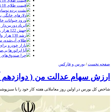
قیمت طلای 18عیار امروز چهارشنبه 14مرداد/ افزایش قیمت + جدول
قیمت طلای 18عیار امروز 14مرداد 1405/ افزایش قیمت + جدول و جزئیات
پشت پرده نوسان ۴۴ هزار تومانی دلار در چند
دلارهای خانگی به
ورود حیوانات خا
ایرپاد دوربین‌دار اپل احتم
جهش 122 هزار واحدی شاخص بورس؛ ورود یک همت پول حقیقی در آغاز معاملات
رشد 130 هزار واحدی بورس با ورود 6 همت پول حقیقی/ صف خرید 700 نماد
طلای آب‌شده، س
بازار خودرو برای خودروهای 5-10
آیا اپراتورها بی‌صد
چرا صندوق‌های ا
صفحه نخست
/
بورس و فارکس
ارزش سهام عدالت من ( دوازدهم آذر ۰۱
شاخص کل بورس در اولین روز معاملاتی هفته کار خود را با سبزپوشی 