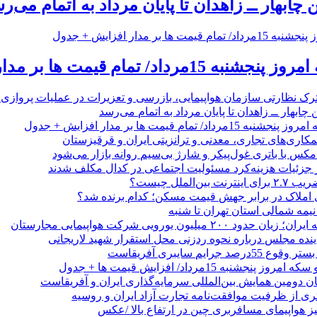
 چابهار ــ زاهدان تا پایان مرداد به اتمام می‌ر
 تمام قیمت ها بر مدار افزایش + جدول
رک نظارتی سازمان هواپیمایی، بازرسی و تعزیرات در عملیات پروازی 
 چابهار ــ زاهدان تا پایان مرداد به اتمام می‌رسد
/ تمام قیمت ها بر مدار افزایش + جدول
مکاری‌های تجاری، معدنی و ترانزیتی ایران و قرقیزستان
ر جزئیات هزینه‌کرد مسئولیت اجتماعی در کدال مکلف شدند
ن‌الملل چیست؟
 املاک در برابر جهش قیمت مسکن؛ کدام برنده شد؟
 نیمه شمالی استان تهران تا شنبه
۲۰۰ میلیون یورویی شرکت هواپیمایی مجارستان
ینده مجلس درباره نحوه ردزنی محل استقرار شهید لاریجانی
جرایم سایبری آفریقاست
نجشنبه 15مرداد/ افزایش قیمت ها + جدول
ان دومین همایش بین‌المللی سرمایه‌گذاری ایران و آفریقاست
ری از ظرفیت موافقت‌نامه تجارت آزاد ایران و روسیه
یز هواپیمای مسافربری چین در ارتفاع بالا /عکس