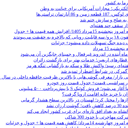
رما به کشور
الکتریکی؛ مجازات آمریکایی برای خیانت به وطن
 از سقف چند هفته‌ای
اد 1405/ افزایش همه قیمت ها + جدول
حقیقت می‌پیوندند
ب دیده جنگ تسهیلات داده میشود+ جزئیات
نبه 15 مرداد
ه آینده در اندروید غیرفعال و جمینای جایگزین آن می‌شود
طارهای اربعین؛ خدمات بهتر برای بازگشت زائران
فته‌ای رسید/ واکنش طلا و سکه به بازگشایی تنگه هرمز
گمرکی در شرایط اضطرار تمدید شد
 در سراشیبی قیمت+ جدول قیمت روز خودرو
ی‌شود؛ فروش کوئیک S با پیش‌پرداخت ۵۰۰ میلیونی
وان با خرید خانه اقامت اروپا گرفت؟
زها را مختل کرد؛ لهستان در بالاترین سطح هشدار گرمایی
رزان نشد
شاه به بغداد افق تازه‌ای برای غرب کشور ایجاد می‌کند
 مهاجرتی با حدود 300 شاکی
داد/ کاهش همه قیمت ها + جدول و جزئیات