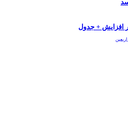
سد
اربعین