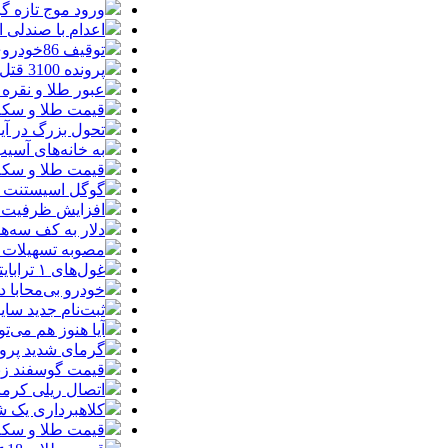
ورود موج تازه گ
اعدام با صندلی 
توقیف 86خودروی لوکس، 187 قطعه زمین و 86 آپارتمان تراستی‌ها
پرونده 3100 قتل به صلح و سازش ختم شد
عبور طلا و نقره
قیمت طلا و سکه امروز پنجشنبه 15مرد
تحول بزرگ در آیفون ۱۸ پرو/ سه قابلیت رویایی که بالاخره به 
به خانه‌های آسی
قیمت طلا و سکه پنجش
گوگل اسیستنت ما
افزایش ظرفیت ق
دلار به کف سه‌ه
مصوبه تسهیلات 
غول‌های ۱ ترابایتی بازار/ معرفی گوشی‌هایی با بالاترین ظرفیت حافظه داخلی در سال ۲۰۲۶
خودرو بی‌محابا
ثبت‌نام جدید سایپا آغاز م
آیا هنوز هم می‌ت
گرمای شدید پروا
قیمت گوسفند زنده 30 درصد کاهش یافت؛ گوشت ا
اتصال ریلی کرمان
کلاهبرداری یک شرکت
قیمت طلا و سکه امروز چهارشنبه 14مر