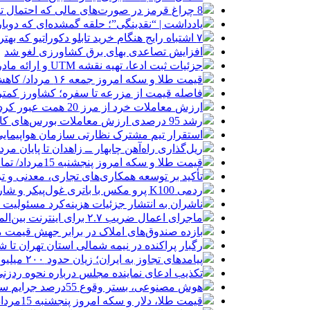
8 چراغ قرمز در صورت‌های مالی که احتمال تقلب را آشکار می‌کند
یادداشت | “نقدینگی”؛ حلقه گمشده‌ای که دوب
۷ اشتباه رایج هنگام خرید تابلو دکوراتیو که بهتر است مرتکب نشوید
افزایش تصاعدی بهای برق کشاورزی لغو شد
جزئیات ثبت ادعا، تهیه نقشه UTM و ارائه مادر سند اعلام شد
قیمت طلا و سکه امروز جمعه ۱۶ مرداد/ کاهش قیمت ها+ جدول و جزییات
فاصله قیمت از مزرعه تا سفره؛ کشاورز کمتری
ارزش معاملات خرد از مرز 20 همت عبور کرد
رشد 95 درصدی ارزش معاملات بورس‌های کالایی
استقرار تیم مشترک نظارتی سازمان هواپیمایی
ریل‌گذاری راه‌آهن چابهار ــ زاهدان تا پایان مرد
قیمت طلا و سکه امروز پنجشنبه 15مرداد/ تمام قیمت ها بر مدار افزایش + جدول
تأکید بر توسعه همکاری‌های تجاری، معدنی و تر
ردمی K100 پرو مکس با باتری غول‌پیکر و شارژ بی‌سیم روانه بازار می‌شود
ناشران به انتشار جزئیات هزینه‌کرد مسئولیت
ماجرای اعمال ضریب ۲.۷ برای اینترنت بین‌الملل چیست؟
بازده صندوق‌های املاک در برابر جهش قیمت 
رگبار پراکنده در نیمه شمالی استان تهران تا ش
پیامدهای تجاوز به ایران؛ زیان حدود ۲۰۰ میلیون یورویی شرکت هواپیمایی مجارستان
تکذیب ادعای نماینده مجلس درباره نحوه ردزنی
هوش مصنوعی، بستر وقوع 55درصد جرایم سایبری آفریقاست
قیمت طلا، دلار و سکه امروز پنجشنبه 15مرداد/ افزایش قیمت ها + جدول