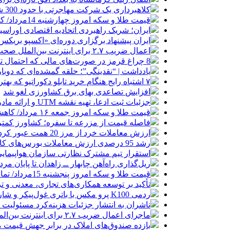
کلاهبرداری یک شرکت مهاجرتی با حدود 300 شاکی
قیمت طلا و سکه امروز چهارشنبه 14مرداد/ کاهش همه قیمت ها + جدول و جزئیات
ایران؛ شریک راهبردی اتحادیه اقتصادی اوراس
ایران پیشنهاد برگزاری دوره‌ای «اکسپو بریکس» 
اعمال ضریب ۲.۷ برای اینترنت بین‌الملل صحت دارد؟ / واکنش سازمان تنظیم مقررات
8 چراغ قرمز در صورت‌های مالی که احتمال تقلب را آشکار می‌کند
یادداشت | “نقدینگی”؛ حلقه گمشده‌ای که دوب
۷ اشتباه رایج هنگام خرید تابلو دکوراتیو که بهتر است مرتکب نشوید
افزایش تصاعدی بهای برق کشاورزی لغو شد
جزئیات ثبت ادعا، تهیه نقشه UTM و ارائه مادر سند اعلام شد
قیمت طلا و سکه امروز جمعه ۱۶ مرداد/ کاهش قیمت ها+ جدول و جزییات
فاصله قیمت از مزرعه تا سفره؛ کشاورز کمتری
ارزش معاملات خرد از مرز 20 همت عبور کرد
رشد 95 درصدی ارزش معاملات بورس‌های کالایی
استقرار تیم مشترک نظارتی سازمان هواپیمایی
ریل‌گذاری راه‌آهن چابهار ــ زاهدان تا پایان مرد
قیمت طلا و سکه امروز پنجشنبه 15مرداد/ تمام قیمت ها بر مدار افزایش + جدول
تأکید بر توسعه همکاری‌های تجاری، معدنی و تر
ردمی K100 پرو مکس با باتری غول‌پیکر و شارژ بی‌سیم روانه بازار می‌شود
ناشران به انتشار جزئیات هزینه‌کرد مسئولیت
ماجرای اعمال ضریب ۲.۷ برای اینترنت بین‌الملل چیست؟
بازده صندوق‌های املاک در برابر جهش قیمت 