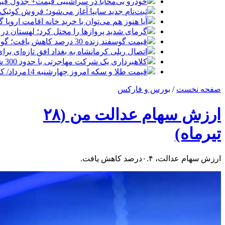
خودرو بی‌محابا در سراشیبی قیمت+ جدول قی
ثبت‌نام جدید سایپا آغاز می‌شود؛ فروش کوئیک S با پیش‌پرداخت ۵۰۰ میلیون
آیا هنوز هم می‌توان با خرید خانه اقامت اروپا
گرمای شدید پروازها را مختل کرد؛ لهستان در
قیمت گوسفند زنده 30 درصد کاهش یافت؛ گوشت ارزان نشد
اتصال ریلی کرمانشاه به بغداد افق تازه‌ای بر
کلاهبرداری یک شرکت مهاجرتی با حدود 300 شاکی
قیمت طلا و سکه امروز چهارشنبه 14مرداد/ کاهش همه قیمت ها + جدول و جزئیات
صفحه نخست
/
بورس و فارکس
ارزش سهام عدالت من (۲۸
تیرماه)
ارزش سهام عدالت، ۰.۴درصد کاهش یافت.