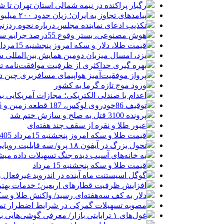
رگبار پراکنده در نیمه شمالی استان تهران تا ش
پیامدهای تجاوز به ایران؛ زیان حدود ۲۰۰ میلیون یورویی شرکت هواپیمایی مجارستان
تکذیب ادعای نماینده مجلس درباره نحوه ردزنی
هوش مصنوعی، بستر وقوع 55درصد جرایم سایبری آفریقاست
قیمت طلا، دلار و سکه امروز پنجشنبه 15مرداد/ افزایش قیمت ها + جدول
یزد، امسال میزبان دومین همایش بین‌المللی س
بهره گیری حداکثری از ظرفیت موافقت‌نامه تج
پرواز موفقیت‌آمیز هواپیمای مسافربری چین در
ورود موج تازه گرما به کشور
اعدام با صندلی الکتریکی؛ مجازات آمریکایی ب
توقیف 86خودروی لوکس، 187 قطعه زمین و 86 آپارتمان تراستی‌ها
پرونده 3100 قتل به صلح و سازش ختم شد
عبور طلا و نقره از سقف چند هفته‌ای
قیمت طلا و سکه امروز پنجشنبه 15مرداد 1405/ افزایش همه قیمت ها + جدول
تحول بزرگ در آیفون ۱۸ پرو/ سه قابلیت رویایی که بالاخره به حقیقت می‌پیوندند
به خانه‌های آسیب دیده جنگ تسهیلات داده می
قیمت طلا و سکه پنجشنبه 15 مرداد
گوگل اسیستنت ماه آینده در اندروید غیرفعال 
افزایش ظرفیت قطارهای اربعین؛ خدمات بهتر 
دلار به کف سه‌هفته‌ای رسید/ واکنش طلا و سک
مصوبه تسهیلات گمرکی در شرایط اضطرار تم
غول‌های ۱ ترابایتی بازار/ معرفی گوشی‌هایی با بالاترین ظرفیت حافظه داخلی در سال ۲۰۲۶