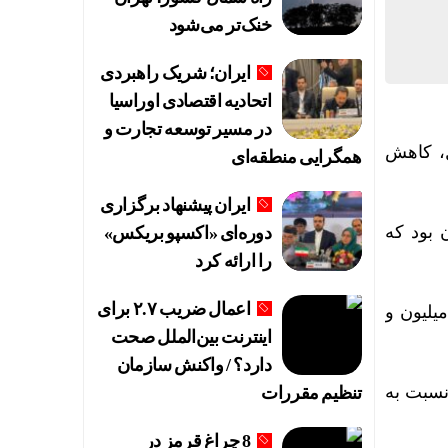
خنک‌تر می‌شود
ایران؛ شریک راهبردی
اتحادیه اقتصادی اوراسیا
در مسیر توسعه تجارت و
ل، کاهش
همگرایی منطقه‌ای
ایران پیشنهاد برگزاری
بر با ۱۳ میلیون و ۶۱۹ هزار تومان بود که
دوره‌ای «اکسپو بریکس»
را ارائه کرد
اعمال ضریب ۲.۷ برای
۵۳۲ هزار تومانی در پایان معاملات امروز با کاهش ۹هزار و ۷۰۰ تومانی به ۱۴ میلیون و
اینترنت بین‌الملل صحت
دارد؟ / واکنش سازمان
۶۷ هزار تومان بود که نسبت به
تنظیم مقررات
8 چراغ قرمز در