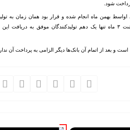
 از مرز 20 همت عبور کرد
پرداخت شود.
 اواسط بهمن ماه انجام شده و قرار بود همان زمان به تولید
م مشترک نظارتی سازمان هواپیمایی، بازرسی و تعزیرات در عم
پرداخت شود، اما بعد از گذشت ۳ ماه تنها یک دهم تولیدکنندگان موفق به دریافت 
ه‌آهن چابهار ــ زاهدان تا پایان مرداد به اتمام می‌رسد
نبه 15مرداد/ تمام قیمت ها بر مدار افزایش + جدول
سعه همکاری‌های تجاری، معدنی و ترانزیتی ایران و قرقیزستان
انتشار جزئیات هزینه‌کرد مسئولیت اجتماعی در کدال مکلف شد
ی اینترنت بین‌الملل چیست؟
ق‌های املاک در برابر جهش قیمت مسکن؛ کدام برنده شد؟
ده در نیمه شمالی استان تهران تا شنبه
 زیان حدود ۲۰۰ میلیون یورویی شرکت هواپیمایی مجارستان