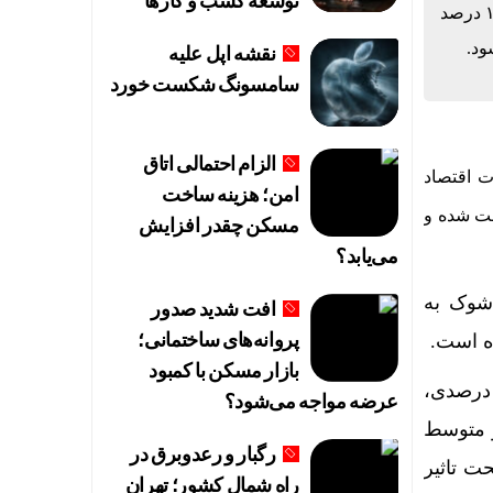
توسعه کسب‌ و کارها
با وجود گذشت سه ماه از ابلاغ بسته ۷۰۰ همتی دولت برای حمایت از تولید، گزارش‌ها نشان می‌دهد بانک‌ها تاکنون تنها حدود ۱۰ درصد
ود.
 همگرایی منطقه‌ای
نقشه اپل علیه
سامسونگ شکست خورد
الزام احتمالی اتاق
بسته ۷۰۰ همتی مصوب وزارت اقتصاد
امن؛ هزینه ساخت
ها ۱۰ درصد تسهیلات پرداخت شده و
مسکن چقدر افزایش
می‌یابد؟
 شوک به
افت شدید صدور
پروانه‌های ساختمانی؛
بازار مسکن با کمبود
خیص درصدی،
عرضه مواجه می‌شود؟
 و متوسط
ارد
رگبار و رعدوبرق در
حت تاثیر
راه شمال کشور؛ تهران