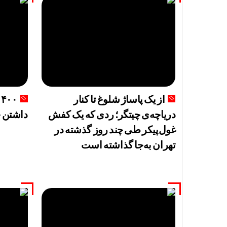
تکذیب ادعا
هوش مصنوعی، بستر وقو
قیمت طلا، دلار و سک
یزد، امسال 
بهره گیری 
از یک پاساژ شلوغ تا کنار
۰
دریاچه‌ی چیتگر؛ ردی که یک کفش
داشتن چ
پرواز موفقی
غول‌پیکر طی چند روز گذشته در
ورود موج ت
تهران به‌جا گذاشته است
اعدام با ص
توقیف 86خودروی لوکس، 187 قطعه زمین و 86 آپارتمان تراستی‌ها
پرونده 3100 قتل به صلح و سازش ختم شد
عبور طلا و 