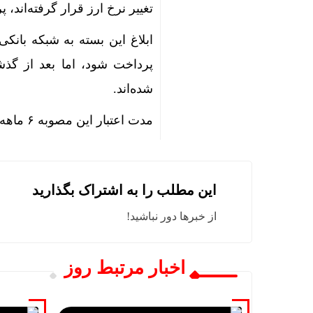
ارزش معاملات خرد
تغییر نرخ ارز قرار گرفته‌اند، 
رشد 95 درصدی ارزش معاملات بورس‌های کالایی
ابلاغ این بسته به شبکه بانکی
استقرار تی
ریل‌گذاری را
شده‌اند.
قیمت طلا و سکه امروز پنجش
مدت اعتبار این مصوبه ۶ ماهه است و بعد از اتمام آن بانک‌ها دیگر الزامی به پرداخت آن ندارند.
تأکید بر تو
ردمی K100 پرو مکس با باتری غول‌پیکر و شارژ بی‌سیم روانه بازار می‌شود
این مطلب را به اشتراک بگذارید
ناشران به 
از خبرها دور نباشید!
ماجرای اعمال ضریب ۲.۷ برا
بازده صندو
اخبار مرتبط روز
رگبار پراکن
پیامدهای تجاوز به ایران؛