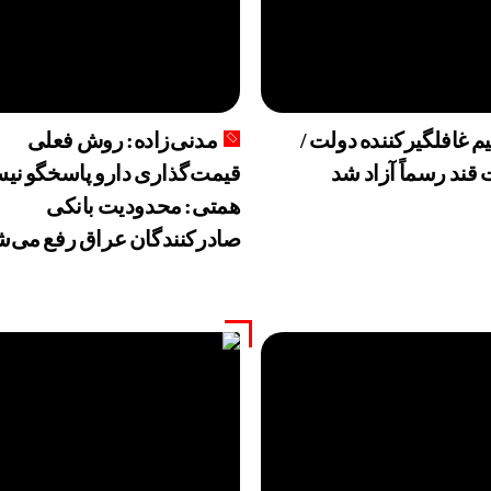
جشنبه 15مرداد 1405/ افزایش همه قیمت ها + جدول
یایی که بالاخره به حقیقت می‌پیوندند
ی آسیب دیده جنگ تسهیلات داده میشود+ جزئیات
 غافلگیرکننده دولت /
مدنی‌زاده: روش فعلی
ه پنجشنبه 15 مرداد
قند رسماً آزاد شد
قیمت‌گذاری دارو پاسخگو نیس
ت ماه آینده در اندروید غیرفعال و جمینای جایگزین آن می‌شو
همتی: محدودیت بانکی
صادرکنندگان عراق رفع می‌ش
یت قطارهای اربعین؛ خدمات بهتر برای بازگشت زائران
 سه‌هفته‌ای رسید/ واکنش طلا و سکه به بازگشایی تنگه هرمز
لات گمرکی در شرایط اضطرار تمدید شد
حابا در سراشیبی قیمت+ جدول قیمت روز خودرو
ا آغاز می‌شود؛ فروش کوئیک S با پیش‌پرداخت ۵۰۰ میلیونی