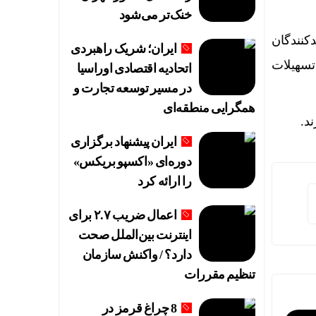
خنک‌تر می‌شود
کنندگان
ایران؛ شریک راهبردی
لیات پروازی اربعین
این تسهیلات
اتحادیه اقتصادی اوراسیا
در مسیر توسعه تجارت و
همگرایی منطقه‌ای
ایران پیشنهاد برگزاری
دوره‌ای «اکسپو بریکس»
را ارائه کرد
ند
اعمال ضریب ۲.۷ برای
اینترنت بین‌الملل صحت
دارد؟ / واکنش سازمان
تنظیم مقررات
8 چراغ قرمز در