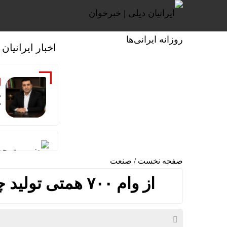
اخبار ایرانیان
‌
ک
ضرورت حضور
صفحه نخست
/
صنعت
نقشه اپل 
از وام ۷۰۰ همتی تولید چه خبر؟ / پشت صحنه یک بسته مهم
الزام احتم
افت شدید ص