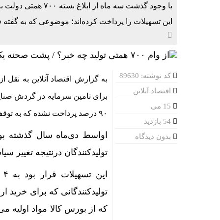
رگبار و رع
این تسهیلات را پرداخت کرده‌اند؛ موضوعی که به گفته فع
ایران؛ شری
ایران پیشنه
اعمال ضریب ۲.۷ برای اینترنت بین‌الملل صحت دارد؟ / واکنش سازم
کد نوشته: 89630
8 چراغ قرمز در صورت‌های مالی که احتمال تقلب را آشکار می‌کند
اقتصاد آنلاین
یادداشت | 
15 می
۹۰ درصد پرداخت نشده که به توقف تولید، کمبود کالا و گرانی اخیر ختم شده است.
۷ اشتباه رایج هنگام خرید تابلو دکوراتیو که بهتر است مرتکب نشوید
54 بازدید
اواسط دی‌ماه سال گذشته بود
بدون دیدگاه
افزایش تصا
تولیدکنندگان درنتیجه تغییر سیاست ارزی، ۷۰۰ همت تسهیلات سرمایه
جزئیات ثبت ادعا، تهیه 
ای
قیمت طلا و سکه امروز جم
تولیدکنندگانی که برای خرید ار
فاصله قیمت
که از بورس کالا مواد اولیه می‌