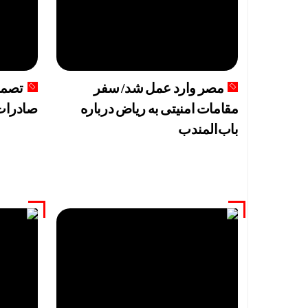
قیمت طلا و سکه امروز پن
تحول بزرگ در آیفون ۱۸ پرو/ سه قابلیت رو
به خانه‌ها
مصر وارد عمل شد/ سفر
تصمیم
قیمت طلا و سک
مقامات امنیتی به ریاض درباره
صادرات 
گوگل اسیستن
باب‌المندب
افزایش ظرف
دلار به کف
مصوبه تسهی
غول‌های ۱ ترابایتی بازار/ معرفی گوشی‌هایی با بالاترین ظرفیت حافظه داخلی در سال ۲۰۲۶
خودرو بی‌م
ثبت‌نام جدید سایپ