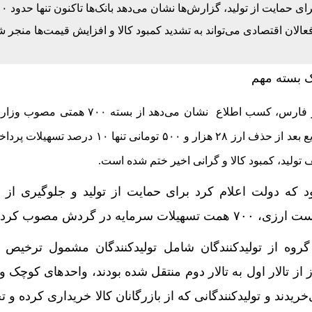
دوبرق در راه شمال کشور؛ تهران خنک‌تر می‌شود
الان اقتصادی می‌تواند به تشدید کمبود کالا و افزایش قیمت‌ها منجر ش
ک راهبردی اتحادیه اقتصادی اوراسیا در مسیر توسعه تجارت و
اد برگزاری دوره‌ای «اکسپو بریکس» را ارائه کرد
ان تنظیم مقررات
به گزارش اقتصاد آنلاین به نقل از فارس، کسب اطلاع نشان می‌دهد از 
برای تامین سرمایه در گردش صنایع بعد از حذف ارز ۲۸ هزار و ۵۰۰ تومانی تن
“نقدینگی”؛ حلقه گمشده‌ای که دوباره به بورس بازگشت
 که دولت اعلام کرد برای حمایت از تولید و جلوگیری از
عدی بهای برق کشاورزی لغو شد
 در گردش مصوب کرده است.
نقشه UTM و ارائه مادر سند اعلام شد
ن تسهیلات قرار بود به ۴ گروه از تولیدکنندگان شامل تولیدکنندگان مشمول تر
عه ۱۶ مرداد/ کاهش قیمت ها+ جدول و جزییات
ز از تالار اول به تالار دوم منتقل شده بودند، واحد‌های کوچک
 از مزرعه تا سفره؛ کشاورز کمترین سهم را از قیمت نهایی د
خریدند و تولیدکنندگانی که از بازرگانان کالا خریداری کرده و ت