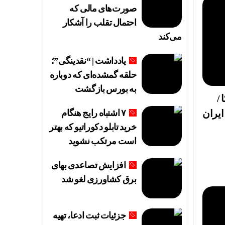
صورت‌های مالی که
انی
احتمال تقلب را آشکار
می‌کند
یادداشت | “نقدینگی”؛
حلقه گمشده‌ای که دوباره
قاست
به بورس بازگشت
/
ایران
۷ اشتباه رایج هنگام
خرید تابلو دکوراتیو که بهتر
است مرتکب نشوید
افزایش تصاعدی بهای
برق کشاورزی لغو شد
جزئیات ثبت ادعا، تهیه