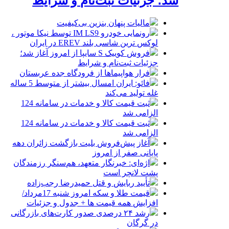
شد؛ جزئیات ثبت‌نام و شرایط
مالیات پنهان بنزین بی‌کیفیت
رونمایی خودرو IM LS9 توسط نیکا موتور ،
لوکس ترین شاسی بلند EREV در ایران
فروش کوییک S سایپا از امروز آغاز شد؛
جزئیات ثبت‌نام و شرایط
فرار هواپیماها از فرودگاه جده عربستان
فائو: ایران امسال بیشتر از متوسط 5 ساله
غله تولید می‌کند
ثبت قیمت کالا و خدمات در سامانه 124
الزامی شد
ثبت قیمت کالا و خدمات در سامانه 124
الزامی شد
آغاز پیش‌فروش بلیت بازگشت زائران دهه
پایانی صفر از امروز
اژه‌ای: خبرنگار متعهد، هم‌سنگر رزمندگان
پشت لانچر است
تأیید ربایش و قتل حمیدرضا رجب‌زاده
قیمت طلا و سکه امروز شنبه 17مرداد/
افزایش همه قیمت ها + جدول و جزئیات
رشد ۲۴ درصدی صدور کارت‌های بازرگانی
در گرگان