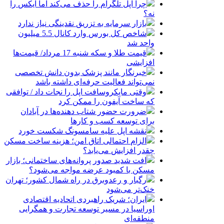
چرا اپل تلگرام را حذف می‌کند اما ایکس را
نه؟
بازار سرمایه به تزریق نقدینگی نیاز ندارد
شاخص کل بورس وارد کانال 5.5 میلیون
واحد شد
قیمت طلا و سکه شنبه 17 مرداد/ قیمت‌ها
افزایشی
خبرنگار مانند پزشک بدون دانش تخصصی
نمی‌تواند فعالیت حرفه‌ای داشته باشد
وقتی مایکروسافت اپل را نجات داد / توافقی
که ساخت آیفون را ممکن کرد
ضرورت حضور شتاب ‌دهنده‌ها در آبادان
برای توسعه کسب‌ و کارها
نقشه اپل علیه سامسونگ شکست خورد
الزام احتمالی اتاق امن؛ هزینه ساخت مسکن
چقدر افزایش می‌یابد؟
افت شدید صدور پروانه‌های ساختمانی؛ بازار
مسکن با کمبود عرضه مواجه می‌شود؟
رگبار و رعدوبرق در راه شمال کشور؛ تهران
خنک‌تر می‌شود
ایران؛ شریک راهبردی اتحادیه اقتصادی
اوراسیا در مسیر توسعه تجارت و همگرایی
منطقه‌ای