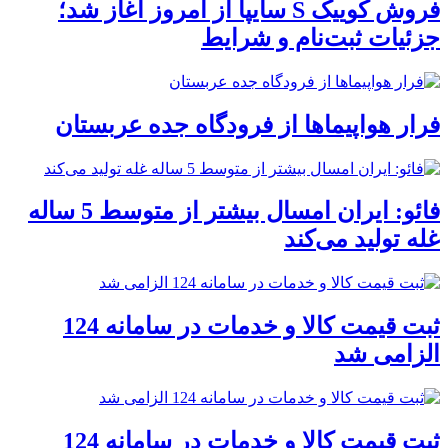
فروش کوییک S سایپا از امروز آغاز شد؛
جزئیات ثبت‌نام و شرایط
فرار هواپیماها از فرودگاه جده عربستان
فائو: ایران امسال بیشتر از متوسط 5 ساله
غله تولید می‌کند
ثبت قیمت کالا و خدمات در سامانه 124
الزامی شد
ثبت قیمت کالا و خدمات در سامانه 124