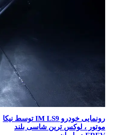
رونمایی خودرو IM LS9 توسط نیکا
موتور ، لوکس ترین شاسی بلند