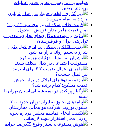
هواپیمایی، بازرسی و تعزیرات در عملیات
پروازی اربعین
ریل‌گذاری راه‌آهن چابهار ــ زاهدان تا پایان
مرداد به اتمام می‌رسد
قیمت طلا و سکه امروز پنجشنبه 15مرداد/
تمام قیمت ها بر مدار افزایش + جدول
تأکید بر توسعه همکاری‌های تجاری، معدنی و
ترانزیتی ایران و قرقیزستان
ردمی K100 پرو مکس با باتری غول‌پیکر و
شارژ بی‌سیم روانه بازار می‌شود
ناشران به انتشار جزئیات هزینه‌کرد
مسئولیت اجتماعی در کدال مکلف شدند
ماجرای اعمال ضریب ۲.۷ برای اینترنت
بین‌الملل چیست؟
بازده صندوق‌های املاک در برابر جهش
قیمت مسکن؛ کدام برنده شد؟
رگبار پراکنده در نیمه شمالی استان تهران تا
شنبه
پیامدهای تجاوز به ایران؛ زیان حدود ۲۰۰
میلیون یورویی شرکت هواپیمایی مجارستان
تکذیب ادعای نماینده مجلس درباره نحوه
ردزنی محل استقرار شهید لاریجانی
هوش مصنوعی، بستر وقوع 55درصد جرایم