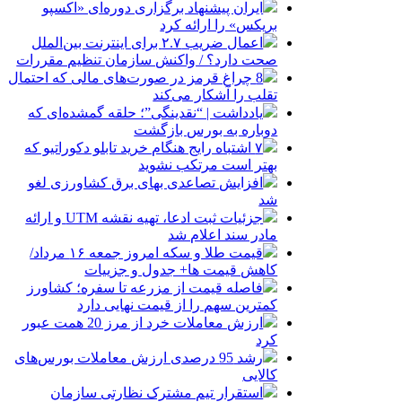
ایران پیشنهاد برگزاری دوره‌ای «اکسپو
بریکس» را ارائه کرد
اعمال ضریب ۲.۷ برای اینترنت بین‌الملل
صحت دارد؟ / واکنش سازمان تنظیم مقررات
8 چراغ قرمز در صورت‌های مالی که احتمال
تقلب را آشکار می‌کند
یادداشت | “نقدینگی”؛ حلقه گمشده‌ای که
دوباره به بورس بازگشت
۷ اشتباه رایج هنگام خرید تابلو دکوراتیو که
بهتر است مرتکب نشوید
افزایش تصاعدی بهای برق کشاورزی لغو
شد
جزئیات ثبت ادعا، تهیه نقشه UTM و ارائه
مادر سند اعلام شد
قیمت طلا و سکه امروز جمعه ۱۶ مرداد/
کاهش قیمت ها+ جدول و جزییات
فاصله قیمت از مزرعه تا سفره؛ کشاورز
کمترین سهم را از قیمت نهایی دارد
ارزش معاملات خرد از مرز 20 همت عبور
کرد
رشد 95 درصدی ارزش معاملات بورس‌های
کالایی
استقرار تیم مشترک نظارتی سازمان