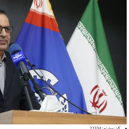
کد نوشته: 22334