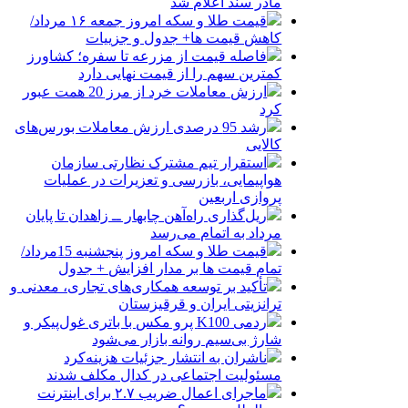
مادر سند اعلام شد
قیمت طلا و سکه امروز جمعه ۱۶ مرداد/
کاهش قیمت ها+ جدول و جزییات
فاصله قیمت از مزرعه تا سفره؛ کشاورز
کمترین سهم را از قیمت نهایی دارد
ارزش معاملات خرد از مرز 20 همت عبور
کرد
رشد 95 درصدی ارزش معاملات بورس‌های
کالایی
استقرار تیم مشترک نظارتی سازمان
هواپیمایی، بازرسی و تعزیرات در عملیات
پروازی اربعین
ریل‌گذاری راه‌آهن چابهار ــ زاهدان تا پایان
مرداد به اتمام می‌رسد
قیمت طلا و سکه امروز پنجشنبه 15مرداد/
تمام قیمت ها بر مدار افزایش + جدول
تأکید بر توسعه همکاری‌های تجاری، معدنی و
ترانزیتی ایران و قرقیزستان
ردمی K100 پرو مکس با باتری غول‌پیکر و
شارژ بی‌سیم روانه بازار می‌شود
ناشران به انتشار جزئیات هزینه‌کرد
مسئولیت اجتماعی در کدال مکلف شدند
ماجرای اعمال ضریب ۲.۷ برای اینترنت