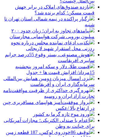
بین‌الملل چیست؟
بازده صندوق‌های املاک در برابر جهش
قیمت مسکن؛ کدام برنده شد؟
رگبار پراکنده در نیمه شمالی استان تهران تا
شنبه
پیامدهای تجاوز به ایران؛ زیان حدود ۲۰۰
میلیون یورویی شرکت هواپیمایی مجارستان
تکذیب ادعای نماینده مجلس درباره نحوه
ردزنی محل استقرار شهید لاریجانی
هوش مصنوعی، بستر وقوع 55درصد جرایم
سایبری آفریقاست
قیمت طلا، دلار و سکه امروز پنجشنبه
15مرداد/ افزایش قیمت ها + جدول
یزد، امسال میزبان دومین همایش بین‌المللی
سرمایه‌گذاری ایران و آفریقاست
بهره گیری حداکثری از ظرفیت موافقت‌نامه
تجارت آزاد ایران و روسیه
پرواز موفقیت‌آمیز هواپیمای مسافربری چین
در ارتفاع بالا /عکس
ورود موج تازه گرما به کشور
اعدام با صندلی الکتریکی؛ مجازات آمریکایی
برای خیانت به وطن
توقیف 86خودروی لوکس، 187 قطعه زمین