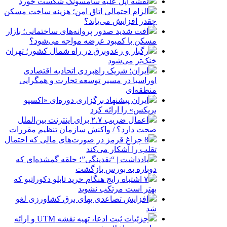
نقشه اپل علیه سامسونگ شکست خورد
الزام احتمالی اتاق امن؛ هزینه ساخت مسکن
چقدر افزایش می‌یابد؟
افت شدید صدور پروانه‌های ساختمانی؛ بازار
مسکن با کمبود عرضه مواجه می‌شود؟
رگبار و رعدوبرق در راه شمال کشور؛ تهران
خنک‌تر می‌شود
ایران؛ شریک راهبردی اتحادیه اقتصادی
اوراسیا در مسیر توسعه تجارت و همگرایی
منطقه‌ای
ایران پیشنهاد برگزاری دوره‌ای «اکسپو
بریکس» را ارائه کرد
اعمال ضریب ۲.۷ برای اینترنت بین‌الملل
صحت دارد؟ / واکنش سازمان تنظیم مقررات
8 چراغ قرمز در صورت‌های مالی که احتمال
تقلب را آشکار می‌کند
یادداشت | “نقدینگی”؛ حلقه گمشده‌ای که
دوباره به بورس بازگشت
۷ اشتباه رایج هنگام خرید تابلو دکوراتیو که
بهتر است مرتکب نشوید
افزایش تصاعدی بهای برق کشاورزی لغو
شد
جزئیات ثبت ادعا، تهیه نقشه UTM و ارائه