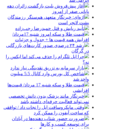
الزامی شد
آغاز پیش‌فروش بلیت بازگشت زائران دهه
پایانی صفر از امروز
اژه‌ای: خبرنگار متعهد، هم‌سنگر رزمندگان
پشت لانچر است
تأیید ربایش و قتل حمیدرضا رجب‌زاده
قیمت طلا و سکه امروز شنبه 17مرداد/
افزایش همه قیمت ها + جدول و جزئیات
رشد ۲۴ درصدی صدور کارت‌های بازرگانی
در گرگان
چرا اپل تلگرام را حذف می‌کند اما ایکس را
نه؟
بازار سرمایه به تزریق نقدینگی نیاز ندارد
شاخص کل بورس وارد کانال 5.5 میلیون
واحد شد
قیمت طلا و سکه شنبه 17 مرداد/ قیمت‌ها
افزایشی
خبرنگار مانند پزشک بدون دانش تخصصی
نمی‌تواند فعالیت حرفه‌ای داشته باشد
وقتی مایکروسافت اپل را نجات داد / توافقی
که ساخت آیفون را ممکن کرد
ضرورت حضور شتاب ‌دهنده‌ها در آبادان
برای توسعه کسب‌ و کارها