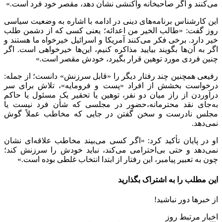
می‌کنند و اگر صاحبخانه واکنشی نشان دهد، مقصر خود فرد است.»
این کارشناس برنامه‌های دینی در ادامه با اشاره به وضعیت سیاسی
روز گفت: «طالب الخیر من اعدائه؛ یعنی کسی که از دشمن طلب
خیر دارد. برخی فکر می‌کنند آمریکا و اسرائیل خیرخواه ما هستند و
اگر به آن‌ها بگویند بیایید مذاکره کنیم، این‌ها خیرخواهی است. اگر
چنین فردی مورد توهین قرار بگیرد، خودش مقصر است.»
رفیعی همچنین چند رفتار دیگر را «قابل سرزنش» دانست؛ از جمله:
درخواست بخشش از افراد «پست و فرومایه»، تلاش برای سر
درآوردن از راز میان دو نفر، توهین یا تحقیر یک مسئول یا حاکم
به‌جای نقد محترمانه،حضور در مجلسی که شأن فرد نیست یا
مجلس نادرست و سخن گفتن در جایی که مخاطب عملاً گوش
نمی‌دهد.
او در پایان تأکید کرد: «اگر کسی می‌بیند مخاطب علاقه‌ای نشان
نمی‌دهد و حتی بی‌احترامی می‌کند، نباید خودش را سرزنش کند؛
چون به تعبیر پیامبر، این رفتار از ابتدا انتخاب غلطی بوده است.»
این مطلب را به اشتراک بگذارید
از خبرها دور نباشید!
اخبار مرتبط روز