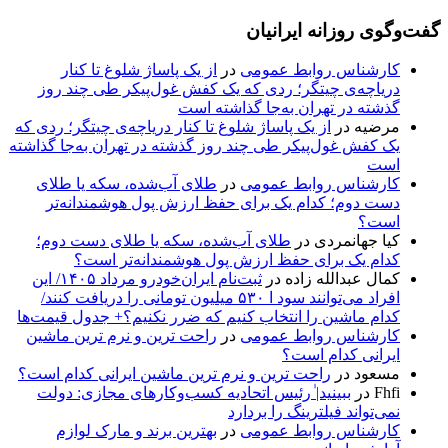
گفت‌وگوی روزانه ایرانیان
کارشناس روابط عمومی
در
از یک پاساژ شلوغ تا کنار
دریاچه‌ی چیتگر؛ ردی که یک کفش غول‌پیکر طی چند روز
گذشته در تهران به‌جا گذاشته است
مرضیه
در
از یک پاساژ شلوغ تا کنار دریاچه‌ی چیتگر؛ ردی که
یک کفش غول‌پیکر طی چند روز گذشته در تهران به‌جا گذاشته
است
کارشناس روابط عمومی
در
طلای آب‌شده، سکه یا طلای
دست دوم؛ کدام یک برای حفظ ارزش پول هوشمندانه‌تر
است؟
کیا جهانمردی
در
طلای آب‌شده، سکه یا طلای دست دوم؛
کدام یک برای حفظ ارزش پول هوشمندانه‌تر است؟
کمال عبدالله زاده
در
ثبت‌نام ایران‌خودرو مرداد ۱۴۰۵/ این
افراد می‌توانند سود ا ۵۳۰ میلیون تومانی را دریافت کنند/
کدام ماشین را انتخاب کنیم که ضرر نکنیم؟+ جدول قیمت‌ها
کارشناس روابط عمومی
در
راحت ترین و نرم ترین ماشین
ایرانی کدام است؟
مسعود
در
راحت ترین و نرم ترین ماشین ایرانی کدام است؟
Fhfi
در
ببینید| ٰرئیس اتحادیه کسب‌وکارهای مجازی: دولت
نمی‌تواند فیلترینگ را بردارد
کارشناس روابط عمومی
در
بهترین برند و مارک لوازم