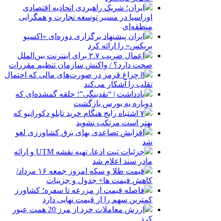
ایران؛ شریک راهبردی اتحادیه اقتصادی
اوراسیا در مسیر توسعه تجارت و همگرایی
منطقه‌ای
ایران پیشنهاد برگزاری دوره‌ای «اکسپو
بریکس» را ارائه کرد
اعمال ضریب ۲.۷ برای اینترنت بین‌الملل
صحت دارد؟ / واکنش سازمان تنظیم مقررات
8 چراغ قرمز در صورت‌های مالی که احتمال
تقلب را آشکار می‌کند
یادداشت | “نقدینگی”؛ حلقه گمشده‌ای که
دوباره به بورس بازگشت
۷ اشتباه رایج هنگام خرید تابلو دکوراتیو که
بهتر است مرتکب نشوید
افزایش تصاعدی بهای برق کشاورزی لغو
شد
جزئیات ثبت ادعا، تهیه نقشه UTM و ارائه
مادر سند اعلام شد
قیمت طلا و سکه امروز جمعه ۱۶ مرداد/
کاهش قیمت ها+ جدول و جزییات
فاصله قیمت از مزرعه تا سفره؛ کشاورز
کمترین سهم را از قیمت نهایی دارد
ارزش معاملات خرد از مرز 20 همت عبور
کرد