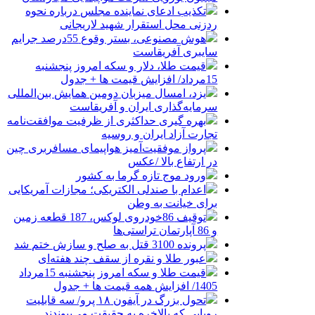
تکذیب ادعای نماینده مجلس درباره نحوه
ردزنی محل استقرار شهید لاریجانی
هوش مصنوعی، بستر وقوع 55درصد جرایم
سایبری آفریقاست
قیمت طلا، دلار و سکه امروز پنجشنبه
15مرداد/ افزایش قیمت ها + جدول
یزد، امسال میزبان دومین همایش بین‌المللی
سرمایه‌گذاری ایران و آفریقاست
بهره گیری حداکثری از ظرفیت موافقت‌نامه
تجارت آزاد ایران و روسیه
پرواز موفقیت‌آمیز هواپیمای مسافربری چین
در ارتفاع بالا /عکس
ورود موج تازه گرما به کشور
اعدام با صندلی الکتریکی؛ مجازات آمریکایی
برای خیانت به وطن
توقیف 86خودروی لوکس، 187 قطعه زمین
و 86 آپارتمان تراستی‌ها
پرونده 3100 قتل به صلح و سازش ختم شد
عبور طلا و نقره از سقف چند هفته‌ای
قیمت طلا و سکه امروز پنجشنبه 15مرداد
1405/ افزایش همه قیمت ها + جدول
تحول بزرگ در آیفون ۱۸ پرو/ سه قابلیت
رویایی که بالاخره به حقیقت می‌پیوندند