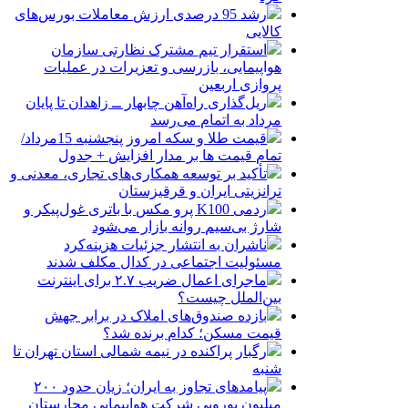
رشد 95 درصدی ارزش معاملات بورس‌های
کالایی
استقرار تیم مشترک نظارتی سازمان
هواپیمایی، بازرسی و تعزیرات در عملیات
پروازی اربعین
ریل‌گذاری راه‌آهن چابهار ــ زاهدان تا پایان
مرداد به اتمام می‌رسد
قیمت طلا و سکه امروز پنجشنبه 15مرداد/
تمام قیمت ها بر مدار افزایش + جدول
تأکید بر توسعه همکاری‌های تجاری، معدنی و
ترانزیتی ایران و قرقیزستان
ردمی K100 پرو مکس با باتری غول‌پیکر و
شارژ بی‌سیم روانه بازار می‌شود
ناشران به انتشار جزئیات هزینه‌کرد
مسئولیت اجتماعی در کدال مکلف شدند
ماجرای اعمال ضریب ۲.۷ برای اینترنت
بین‌الملل چیست؟
بازده صندوق‌های املاک در برابر جهش
قیمت مسکن؛ کدام برنده شد؟
رگبار پراکنده در نیمه شمالی استان تهران تا
شنبه
پیامدهای تجاوز به ایران؛ زیان حدود ۲۰۰
میلیون یورویی شرکت هواپیمایی مجارستان