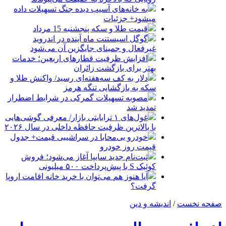
به خانه‌های آسیب دیده جنگ تسهیلات داده
میشود+ جزئیات
قیمت طلا و سکه پنجشنبه 15 مرداد
گوگل اسیستنت ماه آینده در اندروید
غیرفعال و جمینای جایگزین آن می‌شود
افزایش ظرفیت قطارهای اربعین؛ خدمات
بهتر برای بازگشت زائران
دلار به کف سه‌هفته‌ای رسید/ واکنش طلا و
سکه به بازگشایی تنگه هرمز
مصوبه تسهیلات گمرکی در شرایط اضطرار
تمدید شد
غول‌های ۱ ترابایتی بازار/ معرفی گوشی‌هایی
با بالاترین ظرفیت حافظه داخلی در سال ۲۰۲۶
خودرو بی‌محابا در سراشیبی قیمت+ جدول
قیمت روز خودرو
ثبت‌نام جدید سایپا آغاز می‌شود؛ فروش
کوئیک S با پیش‌پرداخت ۵۰۰ میلیونی
آیا هنوز هم می‌توان با خرید خانه اقامت اروپا
گرفت؟
صفحه نخست
/
اندیشه و دین