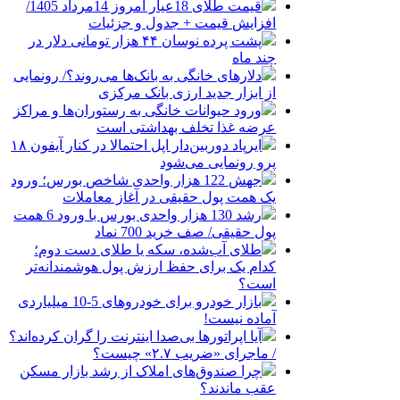
قیمت طلای 18عیار امروز 14مرداد 1405/
افزایش قیمت + جدول و جزئیات
پشت پرده نوسان ۴۴ هزار تومانی دلار در
چند ماه
دلارهای خانگی به بانک‌ها می‌روند؟/ رونمایی
از ابزار جدید ارزی بانک مرکزی
ورود حیوانات خانگی به رستوران‌ها و مراکز
عرضه غذا تخلف بهداشتی است
ایرپاد دوربین‌دار اپل احتمالا در کنار آیفون ۱۸
پرو رونمایی می‌شود
جهش 122 هزار واحدی شاخص بورس؛ ورود
یک همت پول حقیقی در آغاز معاملات
رشد 130 هزار واحدی بورس با ورود 6 همت
پول حقیقی/ صف خرید 700 نماد
طلای آب‌شده، سکه یا طلای دست دوم؛
کدام یک برای حفظ ارزش پول هوشمندانه‌تر
است؟
بازار خودرو برای خودروهای 5-10 میلیاردی
آماده نیست!
آیا اپراتورها بی‌صدا اینترنت را گران کرده‌اند؟
/ ماجرای «ضریب ۲.۷» چیست؟
چرا صندوق‌های املاک از رشد بازار مسکن
عقب ماندند؟