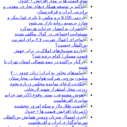
تمام قیمت ها بر مدار افزایش + جدول
تأکید بر توسعه همکاری‌های تجاری، معدنی و
ترانزیتی ایران و قرقیزستان
ردمی K100 پرو مکس با باتری غول‌پیکر و
شارژ بی‌سیم روانه بازار می‌شود
ناشران به انتشار جزئیات هزینه‌کرد
مسئولیت اجتماعی در کدال مکلف شدند
ماجرای اعمال ضریب ۲.۷ برای اینترنت
بین‌الملل چیست؟
بازده صندوق‌های املاک در برابر جهش
قیمت مسکن؛ کدام برنده شد؟
رگبار پراکنده در نیمه شمالی استان تهران تا
شنبه
پیامدهای تجاوز به ایران؛ زیان حدود ۲۰۰
میلیون یورویی شرکت هواپیمایی مجارستان
تکذیب ادعای نماینده مجلس درباره نحوه
ردزنی محل استقرار شهید لاریجانی
هوش مصنوعی، بستر وقوع 55درصد جرایم
سایبری آفریقاست
قیمت طلا، دلار و سکه امروز پنجشنبه
15مرداد/ افزایش قیمت ها + جدول
یزد، امسال میزبان دومین همایش بین‌المللی
سرمایه‌گذاری ایران و آفریقاست