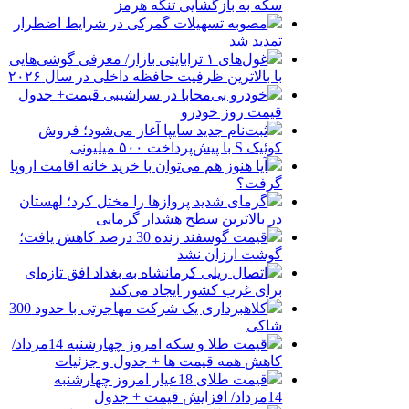
سکه به بازگشایی تنگه هرمز
مصوبه تسهیلات گمرکی در شرایط اضطرار
تمدید شد
غول‌های ۱ ترابایتی بازار/ معرفی گوشی‌هایی
با بالاترین ظرفیت حافظه داخلی در سال ۲۰۲۶
خودرو بی‌محابا در سراشیبی قیمت+ جدول
قیمت روز خودرو
ثبت‌نام جدید سایپا آغاز می‌شود؛ فروش
کوئیک S با پیش‌پرداخت ۵۰۰ میلیونی
آیا هنوز هم می‌توان با خرید خانه اقامت اروپا
گرفت؟
گرمای شدید پروازها را مختل کرد؛ لهستان
در بالاترین سطح هشدار گرمایی
قیمت گوسفند زنده 30 درصد کاهش یافت؛
گوشت ارزان نشد
اتصال ریلی کرمانشاه به بغداد افق تازه‌ای
برای غرب کشور ایجاد می‌کند
کلاهبرداری یک شرکت مهاجرتی با حدود 300
شاکی
قیمت طلا و سکه امروز چهارشنبه 14مرداد/
کاهش همه قیمت ها + جدول و جزئیات
قیمت طلای 18عیار امروز چهارشنبه
14مرداد/ افزایش قیمت + جدول