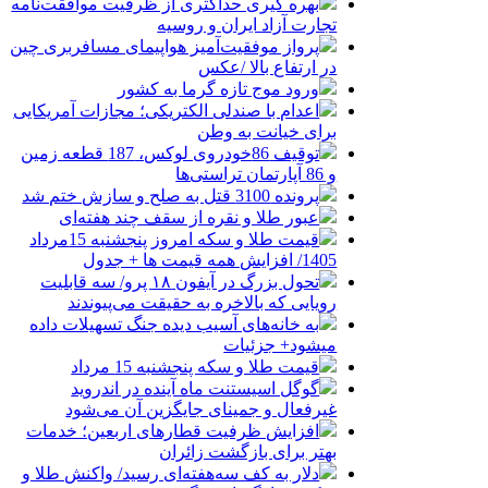
بهره گیری حداکثری از ظرفیت موافقت‌نامه
تجارت آزاد ایران و روسیه
پرواز موفقیت‌آمیز هواپیمای مسافربری چین
در ارتفاع بالا /عکس
ورود موج تازه گرما به کشور
اعدام با صندلی الکتریکی؛ مجازات آمریکایی
برای خیانت به وطن
توقیف 86خودروی لوکس، 187 قطعه زمین
و 86 آپارتمان تراستی‌ها
پرونده 3100 قتل به صلح و سازش ختم شد
عبور طلا و نقره از سقف چند هفته‌ای
قیمت طلا و سکه امروز پنجشنبه 15مرداد
1405/ افزایش همه قیمت ها + جدول
تحول بزرگ در آیفون ۱۸ پرو/ سه قابلیت
رویایی که بالاخره به حقیقت می‌پیوندند
به خانه‌های آسیب دیده جنگ تسهیلات داده
میشود+ جزئیات
قیمت طلا و سکه پنجشنبه 15 مرداد
گوگل اسیستنت ماه آینده در اندروید
غیرفعال و جمینای جایگزین آن می‌شود
افزایش ظرفیت قطارهای اربعین؛ خدمات
بهتر برای بازگشت زائران
دلار به کف سه‌هفته‌ای رسید/ واکنش طلا و