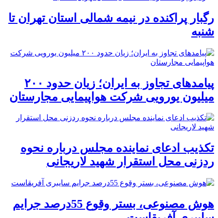
رگبار پراکنده در نیمه شمالی استان تهران تا
شنبه
پیامدهای تجاوز به ایران؛ زیان حدود ۲۰۰
میلیون یورویی شرکت هواپیمایی مجارستان
تکذیب ادعای نماینده مجلس درباره نحوه
ردزنی محل استقرار شهید لاریجانی
هوش مصنوعی، بستر وقوع 55درصد جرایم
سایبری آفریقاست