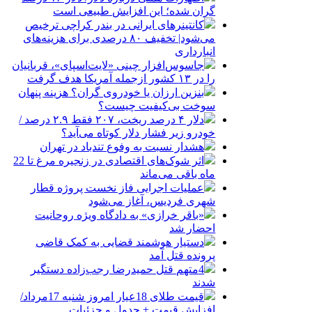
گران شده؛ این افزایش طبیعی است
کانتینرهای ایرانی در بندر کراچی ترخیص
می‌شود| تخفیف ۸۰ درصدی برای هزینه‌های
انبارداری
جاسوس‌افزار چینی «لایت‌اسپای»، قربانیان
را در ۱۳ کشور ازجمله آمریکا هدف گرفت
بنزین ارزان یا خودروی گران؟ هزینه پنهان
سوخت بی‌کیفیت چیست؟
دلار ۴ درصد ریخت، ۲۰۷ فقط ۲.۹ درصد /
خودرو زیر فشار دلار کوتاه می‌آید؟
هشدار نسبت به وفوع تندباد در تهران
اثر شوک‌های اقتصادی در زنجیره مرغ تا 22
ماه باقی می‌ماند
عملیات اجرایی فاز نخست پروژه قطار
شهری فردیس، آغاز می‌شود
«باقر خرازی» به دادگاه ویژه روحانیت
احضار شد
دستیار هوشمند قضایی به کمک قاضی
پرونده قتل آمد
4متهم قتل حمیدرضا رجب‌زاده دستگیر
شدند
قیمت طلای 18عیار امروز شنبه 17مرداد/
افزایش قیمت + جدول و جزئیات