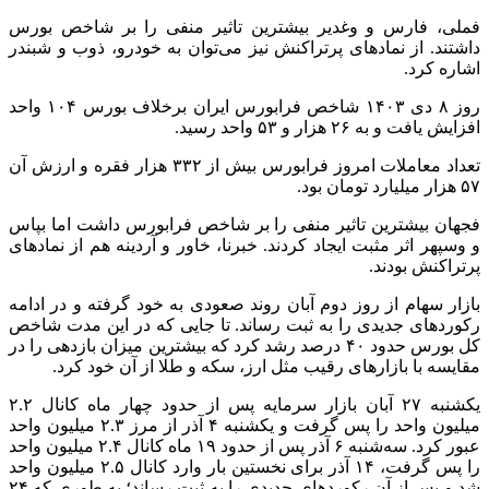
فملی، فارس و وغدیر بیشترین تاثیر منفی را بر شاخص بورس
داشتند. از نمادهای پرتراکنش نیز می‌توان به خودرو، ذوب و شبندر
اشاره کرد.
روز ۸ دی ۱۴۰۳ شاخص فرابورس ایران برخلاف بورس ۱۰۴ واحد
افزایش یافت و به ۲۶ هزار و ۵۳ واحد رسید.
تعداد معاملات امروز فرابورس بیش از ۳۳۲ هزار فقره و ارزش آن
۵۷ هزار میلیارد تومان بود.
فجهان بیشترین تاثیر منفی را بر شاخص فرابورس داشت اما بپاس
و وسپهر اثر مثبت ایجاد کردند. خبرنا، خاور و آردینه هم از نمادهای
پرتراکنش بودند.
بازار سهام از روز دوم آبان روند صعودی به خود گرفته و در ادامه
رکوردهای جدیدی را به ثبت رساند. تا جایی که در این مدت شاخص
کل بورس حدود ۴۰ درصد رشد کرد که بیشترین میزان بازدهی را در
مقایسه با بازارهای رقیب مثل ارز، سکه و طلا از آن خود کرد.
یکشنبه ۲۷ آبان بازار سرمایه پس از حدود چهار ماه کانال ۲.۲
میلیون واحد را پس گرفت و یکشنبه ۴ آذر از مرز ۲.۳ میلیون واحد
عبور کرد. سه‌شنبه ۶ آذر پس از حدود ۱۹ ماه کانال ۲.۴ میلیون واحد
را پس گرفت، ۱۴ آذر برای نخستین بار وارد کانال ۲.۵ میلیون واحد
شد و پس از آن رکوردهای جدیدی را به ثبت رساند؛ به طوری که ۲۴