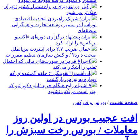
مسکن با کمبود عرضه مواجه می‌شود؟
رگبار و رعدوبرق در راه شمال کشور؛ تهران
خنک‌تر می‌شود
ایران؛ شریک راهبردی اتحادیه اقتصادی
اوراسیا در مسیر توسعه تجارت و همگرایی
منطقه‌ای
ایران پیشنهاد برگزاری دوره‌ای «اکسپو
بریکس» را ارائه کرد
اعمال ضریب ۲.۷ برای اینترنت بین‌الملل
صحت دارد؟ / واکنش سازمان تنظیم مقررات
8 چراغ قرمز در صورت‌های مالی که احتمال
تقلب را آشکار می‌کند
یادداشت | “نقدینگی”؛ حلقه گمشده‌ای که
دوباره به بورس بازگشت
۷ اشتباه رایج هنگام خرید تابلو دکوراتیو که
بهتر است مرتکب نشوید
صفحه نخست
/
بورس و فارکس
افت عجیب بورس در اولین روز
معاملات / بورس رخت سبزش را