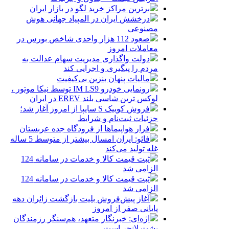
برترین مراکز خرید لگو در بازار ایران
درخشش ایران در المپیاد جهانی هوش
مصنوعی
صعود 112 هزار واحدی شاخص بورس در
معاملات امروز
دولت واگذاری مدیریت سهام عدالت به
مردم را پیگیری و اجرایی کند
مالیات پنهان بنزین بی‌کیفیت
رونمایی خودرو IM LS9 توسط نیکا موتور ،
لوکس ترین شاسی بلند EREV در ایران
فروش کوییک S سایپا از امروز آغاز شد؛
جزئیات ثبت‌نام و شرایط
فرار هواپیماها از فرودگاه جده عربستان
فائو: ایران امسال بیشتر از متوسط 5 ساله
غله تولید می‌کند
ثبت قیمت کالا و خدمات در سامانه 124
الزامی شد
ثبت قیمت کالا و خدمات در سامانه 124
الزامی شد
آغاز پیش‌فروش بلیت بازگشت زائران دهه
پایانی صفر از امروز
اژه‌ای: خبرنگار متعهد، هم‌سنگر رزمندگان
پشت لانچر است