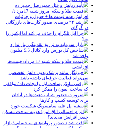
تأیید ربایش و قتل حمیدرضا رجب‌زاده
قیمت طلا و سکه امروز شنبه 17مرداد/
افزایش همه قیمت ها + جدول و جزئیات
رشد ۲۴ درصدی صدور کارت‌های بازرگانی
در گرگان
چرا اپل تلگرام را حذف می‌کند اما ایکس را
نه؟
بازار سرمایه به تزریق نقدینگی نیاز ندارد
شاخص کل بورس وارد کانال 5.5 میلیون
واحد شد
قیمت طلا و سکه شنبه 17 مرداد/ قیمت‌ها
افزایشی
خبرنگار مانند پزشک بدون دانش تخصصی
نمی‌تواند فعالیت حرفه‌ای داشته باشد
وقتی مایکروسافت اپل را نجات داد / توافقی
که ساخت آیفون را ممکن کرد
ضرورت حضور شتاب ‌دهنده‌ها در آبادان
برای توسعه کسب‌ و کارها
نقشه اپل علیه سامسونگ شکست خورد
الزام احتمالی اتاق امن؛ هزینه ساخت مسکن
چقدر افزایش می‌یابد؟
افت شدید صدور پروانه‌های ساختمانی؛ بازار