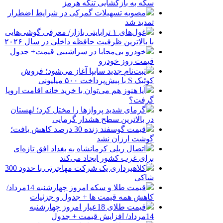
سکه به بازگشایی تنگه هرمز
مصوبه تسهیلات گمرکی در شرایط اضطرار
تمدید شد
غول‌های ۱ ترابایتی بازار/ معرفی گوشی‌هایی
با بالاترین ظرفیت حافظه داخلی در سال ۲۰۲۶
خودرو بی‌محابا در سراشیبی قیمت+ جدول
قیمت روز خودرو
ثبت‌نام جدید سایپا آغاز می‌شود؛ فروش
کوئیک S با پیش‌پرداخت ۵۰۰ میلیونی
آیا هنوز هم می‌توان با خرید خانه اقامت اروپا
گرفت؟
گرمای شدید پروازها را مختل کرد؛ لهستان
در بالاترین سطح هشدار گرمایی
قیمت گوسفند زنده 30 درصد کاهش یافت؛
گوشت ارزان نشد
اتصال ریلی کرمانشاه به بغداد افق تازه‌ای
برای غرب کشور ایجاد می‌کند
کلاهبرداری یک شرکت مهاجرتی با حدود 300
شاکی
قیمت طلا و سکه امروز چهارشنبه 14مرداد/
کاهش همه قیمت ها + جدول و جزئیات
قیمت طلای 18عیار امروز چهارشنبه
14مرداد/ افزایش قیمت + جدول