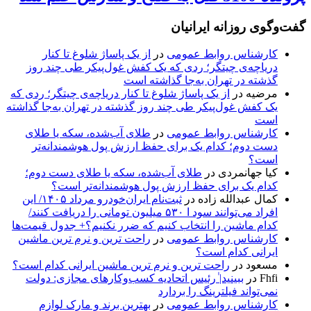
گفت‌وگوی روزانه ایرانیان
کارشناس روابط عمومی
در
از یک پاساژ شلوغ تا کنار
دریاچه‌ی چیتگر؛ ردی که یک کفش غول‌پیکر طی چند روز
گذشته در تهران به‌جا گذاشته است
مرضیه
در
از یک پاساژ شلوغ تا کنار دریاچه‌ی چیتگر؛ ردی که
یک کفش غول‌پیکر طی چند روز گذشته در تهران به‌جا گذاشته
است
کارشناس روابط عمومی
در
طلای آب‌شده، سکه یا طلای
دست دوم؛ کدام یک برای حفظ ارزش پول هوشمندانه‌تر
است؟
کیا جهانمردی
در
طلای آب‌شده، سکه یا طلای دست دوم؛
کدام یک برای حفظ ارزش پول هوشمندانه‌تر است؟
کمال عبدالله زاده
در
ثبت‌نام ایران‌خودرو مرداد ۱۴۰۵/ این
افراد می‌توانند سود ا ۵۳۰ میلیون تومانی را دریافت کنند/
کدام ماشین را انتخاب کنیم که ضرر نکنیم؟+ جدول قیمت‌ها
کارشناس روابط عمومی
در
راحت ترین و نرم ترین ماشین
ایرانی کدام است؟
مسعود
در
راحت ترین و نرم ترین ماشین ایرانی کدام است؟
Fhfi
در
ببینید| ٰرئیس اتحادیه کسب‌وکارهای مجازی: دولت
نمی‌تواند فیلترینگ را بردارد
کارشناس روابط عمومی
در
بهترین برند و مارک لوازم