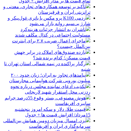
تمام قیمت ها بر مدار افزایش + جدول
تأکید بر توسعه همکاری‌های تجاری، معدنی و
ترانزیتی ایران و قرقیزستان
ردمی K100 پرو مکس با باتری غول‌پیکر و
شارژ بی‌سیم روانه بازار می‌شود
ناشران به انتشار جزئیات هزینه‌کرد
مسئولیت اجتماعی در کدال مکلف شدند
ماجرای اعمال ضریب ۲.۷ برای اینترنت
بین‌الملل چیست؟
بازده صندوق‌های املاک در برابر جهش
قیمت مسکن؛ کدام برنده شد؟
رگبار پراکنده در نیمه شمالی استان تهران تا
شنبه
پیامدهای تجاوز به ایران؛ زیان حدود ۲۰۰
میلیون یورویی شرکت هواپیمایی مجارستان
تکذیب ادعای نماینده مجلس درباره نحوه
ردزنی محل استقرار شهید لاریجانی
هوش مصنوعی، بستر وقوع 55درصد جرایم
سایبری آفریقاست
قیمت طلا، دلار و سکه امروز پنجشنبه
15مرداد/ افزایش قیمت ها + جدول
یزد، امسال میزبان دومین همایش بین‌المللی
سرمایه‌گذاری ایران و آفریقاست