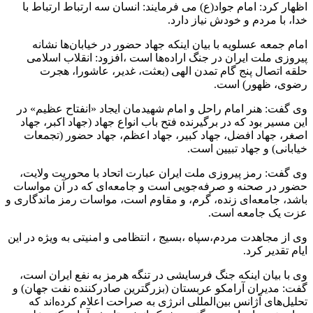
اظهار کرد: امام جواد(ع) می فرمایند: انسان سه ارتباط ارتباط با
خدا، با مردم و خودش نیاز دارد.
امام جمعه عسلویه با بیان اینکه جهاد حضور در خیابان‌ها نشانه
پیروزی ملت ایران در جنگ اراده‌ها است ،افزود: انقلاب اسلامی
حلقه اتصال پنج گام تمدن الهی (بعثت، غدیر، عاشورا، هجرت
رضوی، ظهور) است.
وی گفت: هنر امام راحل و امام شهیدمان ایجاد «انفتاح عظیم» در
این مسیر بود که در برگیرنده فتح باب انواع جهاد (جهاد اکبر، جهاد
اصغر، جهاد افضل، جهاد کبیر، جهاد اعظم، جهاد حضور (تجمعات
خیابانی) و جهاد تبیین است.
وی گفت: رمز پیروزی ملت ایران عبارت اتحاد با محوریت ولایت،
حضور در صحنه و صرفه‌جویی است و جامعه‌ای که در آن مواسات
باشد، جامعه‌ای زنده، گرم، و مقاوم است، مواسات رمز ماندگاری و
عزت یک جامعه است.
وی از مجاهدت مردم،سپاه ،بسیج ، انتظامی و امنیتی به ویژه در این
ایام تقدیر کرد.
وی با بیان اینکه جنگ فرسایشی در تنگه هرمز به نفع ایران است،
گفت: مدیران آرامکو عربستان (بزرگترین صادرکننده نفت جهان) و
تحلیل‌های آژانس بین‌المللی انرژی به صراحت اعلام کرده‌اند که