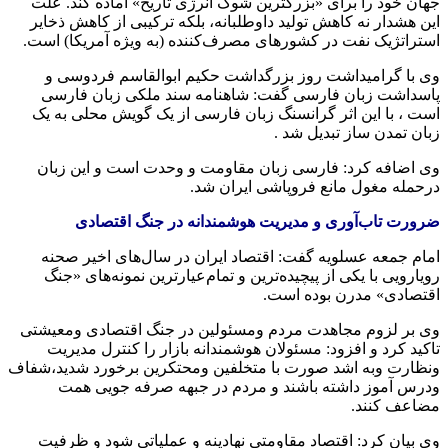
جهان خود را برای «بزرگترین شوک انرژی تاریخ» آماده کند. علت
این هشدار نه کاهش تولید داوطلبانه، بلکه ترکیبی از کاهش ذخایر
استراتژیک نفت در کشورهای مصرف‌کننده (به ویژه آمریکا) است.
وی با گرامیداشت روز بزرگداشت حکیم ابوالقاسم فردوسی و
پاسداشت زبان فارسی گفت: شاهنامه سند ملکی زبان فارسی
است ، با این اثر گرانسنگ زبان فارسی از یک گویش محلی به یک
زبان تمدن ساز تبدیل شد .
وی اضافه کرد: فارسی زبان مقاومت و وحدت است و این زبان
درحمله مغول مانع فروپاشی ایران شد.
ضرورت تاب‌آوری و مدیریت هوشمندانه در جنگ اقتصادی
امام جمعه عسلویه گفت: اقتصاد ایران در سال‌های اخیر صحنه‌
رویارویی با یکی از پیچیده‌ترین و تمام‌عیارترین نمونه‌های «جنگ
اقتصادی» مدرن بوده است.
وی بر لزوم مجاهدت مردم ومسئولین در جنگ اقتصادی ومعیشتی
تاکید کرد و افزود: مسئولان هوشمندانه بازار را کنترل مدیریت
ونظارت وبه اشد صورت با متخلفین ومحتکرین برخورد شدید،شفاف
ودرس آموز داشته باشند و مردم در جبهه صرفه جویی همت
مضاعف کنند.
وی بیان کرد: اقتصاد مقاومتی نهادینه و عملیاتی شود و ظرفیت