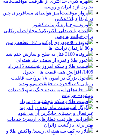
بهره گیری حداکثری از ظرفیت موافقت‌نامه
تجارت آزاد ایران و روسیه
پرواز موفقیت‌آمیز هواپیمای مسافربری چین
در ارتفاع بالا /عکس
ورود موج تازه گرما به کشور
اعدام با صندلی الکتریکی؛ مجازات آمریکایی
برای خیانت به وطن
توقیف 86خودروی لوکس، 187 قطعه زمین
و 86 آپارتمان تراستی‌ها
پرونده 3100 قتل به صلح و سازش ختم شد
عبور طلا و نقره از سقف چند هفته‌ای
قیمت طلا و سکه امروز پنجشنبه 15مرداد
1405/ افزایش همه قیمت ها + جدول
تحول بزرگ در آیفون ۱۸ پرو/ سه قابلیت
رویایی که بالاخره به حقیقت می‌پیوندند
به خانه‌های آسیب دیده جنگ تسهیلات داده
میشود+ جزئیات
قیمت طلا و سکه پنجشنبه 15 مرداد
گوگل اسیستنت ماه آینده در اندروید
غیرفعال و جمینای جایگزین آن می‌شود
افزایش ظرفیت قطارهای اربعین؛ خدمات
بهتر برای بازگشت زائران
دلار به کف سه‌هفته‌ای رسید/ واکنش طلا و