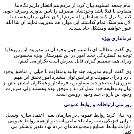
امام جمعه عسلویه بیان کرد: از مردم هم انتظار داریم نگاه ها
متفاوت با قبلا باشد وخودشان مصرف را پایین بیاورند وصرفه جویی
کنند وکنترل کنند همانطور که مردم ارکان اصلی میدان هستند تا
الان هم سنگ تمام گذاشتند این موارد هم مدیریت نمایند ان شا الله
عبور خواهیم ومشکل حاد نیست.
فرمانداری ویژه
وی گفت: مطالبه ای داشتیم چون وجود آن در مدیریت این روزها با
توجه به گستردگی حجم امور در این شهرستان ویژه محسوس
وبرای همه تصمیم گیران قابل پذیرش است تکرار می کنیم .
وی گفت: لزوم مدیریت چند جانبه ومتفاوت با خیلی از مناطق وجود
دارد و برای سهولت وافزایش توان پیشبرد امور تحقق این مهم
ضروری است هر چند مسئولین ، فرماندار و همکاران ایشان بیش از
توان به وظیفه خود عمل کردند و موفق بوده وهستند ولی ضرورت
وجود این بازوی چند وجهی روشن است.
روز ملی ارتباطات و روابط عمومی
وی بیان کرد: روابط عمومی در سازمان یعنی اعتماد سازی وتبدیل
دارایی فیزیکی به سرمایه اجتماعی است و از همه روابط عمومی
ادارات،نهادها، صنایع ومجموعه های مردم نهاد تقدیر وتشکر می
کنم.