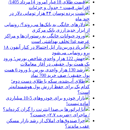
قیمت طلای 18عیار امروز 14مرداد 1405/
افزایش قیمت + جدول و جزئیات
پشت پرده نوسان ۴۴ هزار تومانی دلار در
چند ماه
دلارهای خانگی به بانک‌ها می‌روند؟/ رونمایی
از ابزار جدید ارزی بانک مرکزی
ورود حیوانات خانگی به رستوران‌ها و مراکز
عرضه غذا تخلف بهداشتی است
ایرپاد دوربین‌دار اپل احتمالا در کنار آیفون ۱۸
پرو رونمایی می‌شود
جهش 122 هزار واحدی شاخص بورس؛ ورود
یک همت پول حقیقی در آغاز معاملات
رشد 130 هزار واحدی بورس با ورود 6 همت
پول حقیقی/ صف خرید 700 نماد
طلای آب‌شده، سکه یا طلای دست دوم؛
کدام یک برای حفظ ارزش پول هوشمندانه‌تر
است؟
بازار خودرو برای خودروهای 5-10 میلیاردی
آماده نیست!
آیا اپراتورها بی‌صدا اینترنت را گران کرده‌اند؟
/ ماجرای «ضریب ۲.۷» چیست؟
چرا صندوق‌های املاک از رشد بازار مسکن
عقب ماندند؟