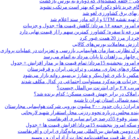
نگی”؛ حلقه گمشده‌ای که دوباره به بورس بازگشت
بهای برق کشاورزی لغو شد
 ارائه مادر سند اعلام شد
/ کاهش قیمت ها+ جدول و جزییات
زرعه تا سفره؛ کشاورز کمترین سهم را از قیمت نهایی دارد
 20 همت عبور کرد
رک نظارتی سازمان هواپیمایی، بازرسی و تعزیرات در عملیات پروازی 
 چابهار ــ زاهدان تا پایان مرداد به اتمام می‌رسد
/ تمام قیمت ها بر مدار افزایش + جدول
مکاری‌های تجاری، معدنی و ترانزیتی ایران و قرقیزستان
ر جزئیات هزینه‌کرد مسئولیت اجتماعی در کدال مکلف شدند
ن‌الملل چیست؟
 املاک در برابر جهش قیمت مسکن؛ کدام برنده شد؟
 نیمه شمالی استان تهران تا شنبه
۲۰۰ میلیون یورویی شرکت هواپیمایی مجارستان
ینده مجلس درباره نحوه ردزنی محل استقرار شهید لاریجانی
جرایم سایبری آفریقاست
نجشنبه 15مرداد/ افزایش قیمت ها + جدول
ان دومین همایش بین‌المللی سرمایه‌گذاری ایران و آفریقاست
ری از ظرفیت موافقت‌نامه تجارت آزاد ایران و روسیه