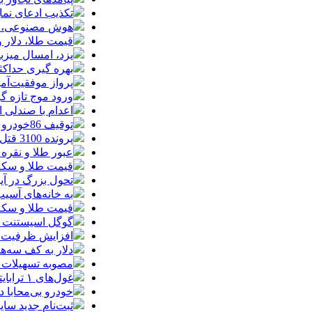
تکذیب ادعای نما
هوش مصنوعی، بستر وقوع 55درصد 
قیمت طلا، دلار و سکه امروز پ
یزد، امسال میزب
بهره گیری حداکث
پرواز موفقیت‌آم
ورود موج تازه گ
اعدام با صندلی 
توقیف 86خودروی لوکس، 187 قطعه زمین و 86 آپارتمان تراستی‌ها
پرونده 3100 قتل به صلح و سازش ختم شد
عبور طلا و نقره
قیمت طلا و سکه امروز پنجشنبه 15مرد
تحول بزرگ در آیفون ۱۸ پرو/ سه قابلیت رویایی که بالاخره به 
به خانه‌های آسی
قیمت طلا و سکه پنجش
گوگل اسیستنت ما
افزایش ظرفیت ق
دلار به کف سه‌ه
مصوبه تسهیلات 
غول‌های ۱ ترابایتی بازار/ معرفی گوشی‌هایی با بالاترین ظرفیت حافظه داخلی در سال ۲۰۲۶
خودرو بی‌محابا
ثبت‌نام جدید سایپا آغاز م