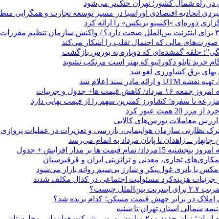
 در راه شمال کشور؛ تهران خنک‌تر می‌شود
بردی اتحادیه اقتصادی اوراسیا در مسیر توسعه تجارت و همگرایی منطق
گزاری دوره‌ای «اکسپو بریکس» را ارائه کرد
نگی”؛ حلقه گمشده‌ای که دوباره به بورس بازگشت
بهای برق کشاورزی لغو شد
 ارائه مادر سند اعلام شد
/ کاهش قیمت ها+ جدول و جزییات
زرعه تا سفره؛ کشاورز کمترین سهم را از قیمت نهایی دارد
 20 همت عبور کرد
رک نظارتی سازمان هواپیمایی، بازرسی و تعزیرات در عملیات پروازی 
 چابهار ــ زاهدان تا پایان مرداد به اتمام می‌رسد
/ تمام قیمت ها بر مدار افزایش + جدول
مکاری‌های تجاری، معدنی و ترانزیتی ایران و قرقیزستان
ر جزئیات هزینه‌کرد مسئولیت اجتماعی در کدال مکلف شدند
ن‌الملل چیست؟
 املاک در برابر جهش قیمت مسکن؛ کدام برنده شد؟
 نیمه شمالی استان تهران تا شنبه
۲۰۰ میلیون یورویی شرکت هواپیمایی مجارستان