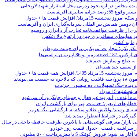
ینده مجلس درباره نحوه ردزنی محل استقرار شهید لاریجانی
جرایم سایبری آفریقاست
نجشنبه 15مرداد/ افزایش قیمت ها + جدول
ان دومین همایش بین‌المللی سرمایه‌گذاری ایران و آفریقاست
ری از ظرفیت موافقت‌نامه تجارت آزاد ایران و روسیه
یز هواپیمای مسافربری چین در ارتفاع بالا /عکس
رما به کشور
الکتریکی؛ مجازات آمریکایی برای خیانت به وطن
 از سقف چند هفته‌ای
اد 1405/ افزایش همه قیمت ها + جدول
حقیقت می‌پیوندند
ب دیده جنگ تسهیلات داده میشود+ جزئیات
نبه 15 مرداد
ه آینده در اندروید غیرفعال و جمینای جایگزین آن می‌شود
طارهای اربعین؛ خدمات بهتر برای بازگشت زائران
فته‌ای رسید/ واکنش طلا و سکه به بازگشایی تنگه هرمز
گمرکی در شرایط اضطرار تمدید شد
 در سراشیبی قیمت+ جدول قیمت روز خودرو
ی‌شود؛ فروش کوئیک S با پیش‌پرداخت ۵۰۰ میلیونی