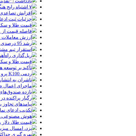
یادداشت | “نقدی
۷ اشتباه رایج هنگام خرید تابلو دکوراتیو که بهتر است مرتکب نشوید
افزایش تصاعدی 
جزئیات ثبت ادعا، تهیه نقشه UTM و
قیمت طلا و سکه امروز جمعه ۱۶ مرداد
فاصله قیمت از م
ارزش معاملات خرد از مرز
رشد 95 درصدی ارزش معاملات بورس‌های کالایی
استقرار تیم مشت
ریل‌گذاری راه‌آهن
قیمت طلا و سکه امروز پنجشنبه 15مرداد
تأکید بر توسعه ه
ردمی K100 پرو مکس با باتری غول‌پیکر و شارژ بی‌سیم روانه بازار می‌شود
ناشران به انتشا
ماجرای اعمال ضریب ۲.۷ برای اینترنت بی
بازده صندوق‌های
رگبار پراکنده در
پیامدهای تجاوز به ایران؛ زیان حدود 
تکذیب ادعای نما
هوش مصنوعی، بستر وقوع 55درصد 
قیمت طلا، دلار و سکه امروز پ
یزد، امسال میزب
بهره گیری حداکث