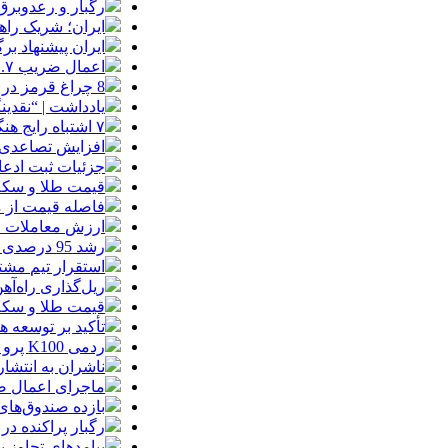
رگبار و رعدوبرق
ایران؛ شریک راه
ایران پیشنهاد بر
اعمال ضریب ۲.۷ برای اینترنت بین‌الملل صحت دارد؟ / واکنش سازمان تنظیم مقررات
8 چراغ قرمز در صورت‌های مالی که احتمال تقلب را آشکار می‌کند
یادداشت | “نقدی
۷ اشتباه رایج هنگام خرید تابلو دکوراتیو که بهتر است مرتکب نشوید
افزایش تصاعدی 
جزئیات ثبت ادعا، تهیه نقشه UTM و
قیمت طلا و سکه امروز جمعه ۱۶ مرداد
فاصله قیمت از م
ارزش معاملات خرد از مرز
رشد 95 درصدی ارزش معاملات بورس‌های کالایی
استقرار تیم مشت
ریل‌گذاری راه‌آهن
قیمت طلا و سکه امروز پنجشنبه 15مرداد
تأکید بر توسعه ه
ردمی K100 پرو مکس با باتری غول‌پیکر و شارژ بی‌سیم روانه بازار می‌شود
ناشران به انتشا
ماجرای اعمال ضریب ۲.۷ برای اینترنت بی
بازده صندوق‌های
رگبار پراکنده در
پیامدهای تجاوز به ایران؛ زیان حدود 