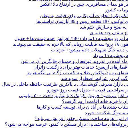
یز هواپیمای مسافربری چین در ارتفاع بالا /عکس
رما به کشور
الکتریکی؛ مجازات آمریکایی برای خیانت به وطن
 از سقف چند هفته‌ای
اد 1405/ افزایش همه قیمت ها + جدول
حقیقت می‌پیوندند
ب دیده جنگ تسهیلات داده میشود+ جزئیات
نبه 15 مرداد
ه آینده در اندروید غیرفعال و جمینای جایگزین آن می‌شود
طارهای اربعین؛ خدمات بهتر برای بازگشت زائران
فته‌ای رسید/ واکنش طلا و سکه به بازگشایی تنگه هرمز
گمرکی در شرایط اضطرار تمدید شد
 در سراشیبی قیمت+ جدول قیمت روز خودرو
ی‌شود؛ فروش کوئیک S با پیش‌پرداخت ۵۰۰ میلیونی
وان با خرید خانه اقامت اروپا گرفت؟
 ‌دهنده‌ها در آبادان برای توسعه کسب‌ و کارها
 سامسونگ شکست خورد
تاق امن؛ هزینه ساخت مسکن چقدر افزایش می‌یابد؟
روانه‌های ساختمانی؛ بازار مسکن با کمبود عرضه مواجه می‌شود؟