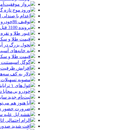
پرواز موفقیت‌آم
ورود موج تازه گ
اعدام با صندلی 
توقیف 86خودروی لوکس، 187 قطعه زمین و 86 آپارتمان تراستی‌ها
پرونده 3100 قتل به صلح و سازش ختم شد
عبور طلا و نقره
قیمت طلا و سکه امروز پنجشنبه 15مرد
تحول بزرگ در آیفون ۱۸ پرو/ سه قابلیت رویایی که بالاخره به 
به خانه‌های آسی
قیمت طلا و سکه پنجش
گوگل اسیستنت ما
افزایش ظرفیت ق
دلار به کف سه‌ه
مصوبه تسهیلات 
غول‌های ۱ ترابایتی بازار/ معرفی گوشی‌هایی با بالاترین ظرفیت حافظه داخلی در سال ۲۰۲۶
خودرو بی‌محابا
ثبت‌نام جدید سایپا آغاز م
آیا هنوز هم می‌ت
ضرورت حضور شتاب
نقشه اپل علیه
الزام احتمالی ا
افت شدید صدور پ