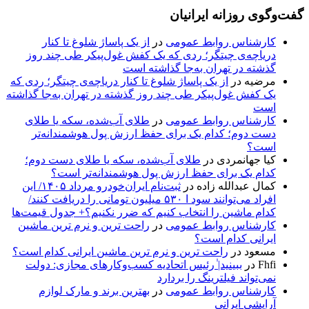
گفت‌وگوی روزانه ایرانیان
کارشناس روابط عمومی
در
از یک پاساژ شلوغ تا کنار
دریاچه‌ی چیتگر؛ ردی که یک کفش غول‌پیکر طی چند روز
گذشته در تهران به‌جا گذاشته است
مرضیه
در
از یک پاساژ شلوغ تا کنار دریاچه‌ی چیتگر؛ ردی که
یک کفش غول‌پیکر طی چند روز گذشته در تهران به‌جا گذاشته
است
کارشناس روابط عمومی
در
طلای آب‌شده، سکه یا طلای
دست دوم؛ کدام یک برای حفظ ارزش پول هوشمندانه‌تر
است؟
کیا جهانمردی
در
طلای آب‌شده، سکه یا طلای دست دوم؛
کدام یک برای حفظ ارزش پول هوشمندانه‌تر است؟
کمال عبدالله زاده
در
ثبت‌نام ایران‌خودرو مرداد ۱۴۰۵/ این
افراد می‌توانند سود ا ۵۳۰ میلیون تومانی را دریافت کنند/
کدام ماشین را انتخاب کنیم که ضرر نکنیم؟+ جدول قیمت‌ها
کارشناس روابط عمومی
در
راحت ترین و نرم ترین ماشین
ایرانی کدام است؟
مسعود
در
راحت ترین و نرم ترین ماشین ایرانی کدام است؟
Fhfi
در
ببینید| ٰرئیس اتحادیه کسب‌وکارهای مجازی: دولت
نمی‌تواند فیلترینگ را بردارد
کارشناس روابط عمومی
در
بهترین برند و مارک لوازم
آرایشی ایرانی