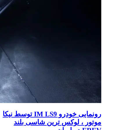
رونمایی خودرو IM LS9 توسط نیکا
موتور ، لوکس ترین شاسی بلند