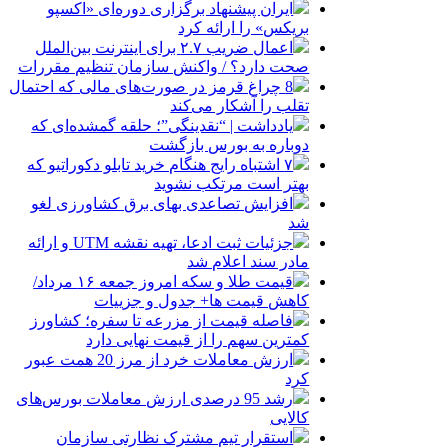
ایران پیشنهاد برگزاری دوره‌ای «اکسپو
بریکس» را ارائه کرد
اعمال ضریب ۲.۷ برای اینترنت بین‌الملل
صحت دارد؟ / واکنش سازمان تنظیم مقررات
8 چراغ قرمز در صورت‌های مالی که احتمال
تقلب را آشکار می‌کند
یادداشت | “نقدینگی”؛ حلقه گمشده‌ای که
دوباره به بورس بازگشت
۷ اشتباه رایج هنگام خرید تابلو دکوراتیو که
بهتر است مرتکب نشوید
افزایش تصاعدی بهای برق کشاورزی لغو
شد
جزئیات ثبت ادعا، تهیه نقشه UTM و ارائه
مادر سند اعلام شد
قیمت طلا و سکه امروز جمعه ۱۶ مرداد/
کاهش قیمت ها+ جدول و جزییات
فاصله قیمت از مزرعه تا سفره؛ کشاورز
کمترین سهم را از قیمت نهایی دارد
ارزش معاملات خرد از مرز 20 همت عبور
کرد
رشد 95 درصدی ارزش معاملات بورس‌های
کالایی
استقرار تیم مشترک نظارتی سازمان