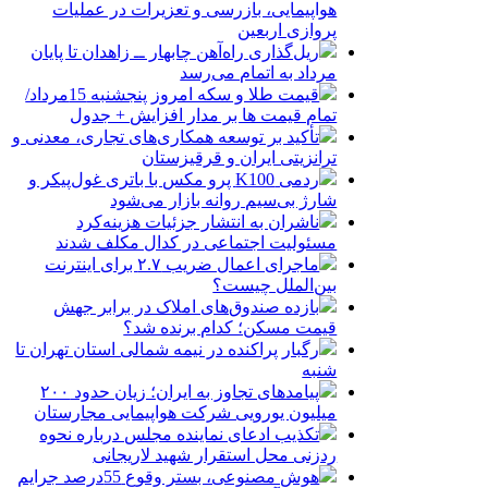
هواپیمایی، بازرسی و تعزیرات در عملیات
پروازی اربعین
ریل‌گذاری راه‌آهن چابهار ــ زاهدان تا پایان
مرداد به اتمام می‌رسد
قیمت طلا و سکه امروز پنجشنبه 15مرداد/
تمام قیمت ها بر مدار افزایش + جدول
تأکید بر توسعه همکاری‌های تجاری، معدنی و
ترانزیتی ایران و قرقیزستان
ردمی K100 پرو مکس با باتری غول‌پیکر و
شارژ بی‌سیم روانه بازار می‌شود
ناشران به انتشار جزئیات هزینه‌کرد
مسئولیت اجتماعی در کدال مکلف شدند
ماجرای اعمال ضریب ۲.۷ برای اینترنت
بین‌الملل چیست؟
بازده صندوق‌های املاک در برابر جهش
قیمت مسکن؛ کدام برنده شد؟
رگبار پراکنده در نیمه شمالی استان تهران تا
شنبه
پیامدهای تجاوز به ایران؛ زیان حدود ۲۰۰
میلیون یورویی شرکت هواپیمایی مجارستان
تکذیب ادعای نماینده مجلس درباره نحوه
ردزنی محل استقرار شهید لاریجانی
هوش مصنوعی، بستر وقوع 55درصد جرایم