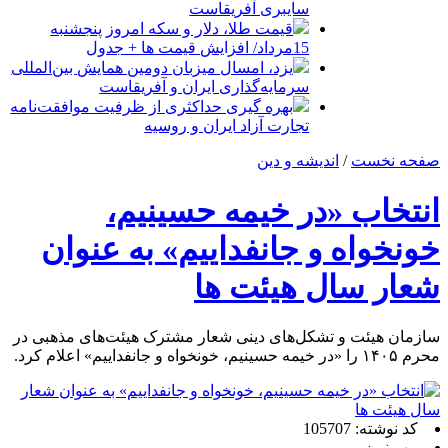
سایبری آفریقاست
قیمت طلا، دلار و سکه امروز پنجشنبه
15مرداد/ افزایش قیمت ها + جدول
یزد، امسال میزبان دومین همایش بین‌المللی
سرمایه‌گذاری ایران و آفریقاست
بهره گیری حداکثری از ظرفیت موافقت‌نامه
تجارت آزاد ایران و روسیه
صفحه نخست
/
اندیشه و دین
انتخاب «در خیمه حسینیم،
خونخواه و جانفداییم» به عنوان
شعار سال هیئت ها
سازمان هیئت و تشکل‌های دینی شعار مشترک هیئت‌های مذهبی در
محرم ۱۴۰۵ را «در خیمه حسینیم، خونخواه و جانفداییم» اعلام کرد.
کد نوشته: 105707
مهر نیوز