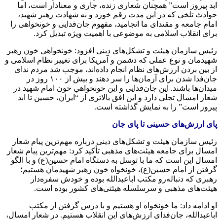
ابد پیروز است” همچنان شعاری زنده، جاری و معنادار است، اما
حوادث تلخی که در این مدت رقم خورد و به شهادت رهبر شهید،
امام جامعه و مقتدای ما انجامید، مفهوم جان‌فدایی و خونخواهی را
برای انقلاب اسلامی به موضوعی با اهمیت ویژه تبدیل کرد.
رئیس سازمان هیئت و تشکل‌های دینی افزود: خونخواهی خون رهبر
شهیدمان و نوع عملی که دشمن و آمریکا برای تغییر نظام اسلامی و
از بین بردن ارزش‌های نظام انجام داده‌اند، موجب شد مردم ندای
جان‌فدا شدن برای آرمان‌ها را سر دهند و بیش از ۱۰۰ روز در
میدان‌ها باشند. این جان‌فدایی و این خونخواهیِ خون امام شهید در
شعار امسال تجلی دارد و این افق بالاتری از “ایران، حسین تا ابد
پیروز است” را به نمایش گذاشته است.
پای ارزش‌های حسینی تا پای جان
رئیس سازمان هیئت و تشکل‌های دینی درباره مهم‌ترین پیام شعار
امسال برای جامعه هیئت‌های مذهبی تأکید کرد: مهم‌ترین پیام شعار
امسال این است که ما با توسل به دستگاه امام حسین(ع) و با الگو
گرفتن از امام حسین(ع)، خونخواه خون رهبر شهیدمان هستیم؛
رهبری که دنباله‌رو مکتب اباعبدالله بوده و خودش سفره‌دار
هیئت‌های مذهبی و سرسلسله هیئتی‌های کشور بوده است.
او ادامه داد: ما خونخواه او هستیم و با درس گرفتن از مکتب
اباعبدالله، جان‌فدای ارزش‌های این انقلاب هستیم. در شعار امسال،