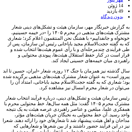
14 ژوئن
49 بازدید
بدون دیدگاه
به گزارش خبرنگار مهر، سازمان هیئت و تشکل‌های دینی شعار
مشترک هیئت‌های مذهبی در محرم ۱۴۰۵ را «در خیمه حسینیم،
خونخواه و جانفداییم» با هشتگ نحن المنتقمون اعلام کرد؛ شعاری
که به گفته حجت‌الاسلام مجید باباخانی رئیس این سازمان، پس از
طی فرآیندی چندمرحله‌ای و با رأی عموم هیئت‌ها انتخاب شده و
قرار است در کنار حفظ استقلال هیئت‌ها، پیوندی محتوایی و
راهبردی میان خیمه‌های حسینی ایجاد کند.
سال گذشته نیز همزمان با جنگ ۱۲ روزه، شعار «ایران، حسین تا ابد
پیروز است» به عنوان شعار مشترک هیئت‌های مذهبی برگزیده شده
بود؛ شعاری که به گفته حجت‌الاسلام مجید باباخانی، امتداد آن را
می‌توان در شعار محرم امسال نیز مشاهده کرد.
رئیس سازمان هیئت و تشکل‌های دینی، درباره فرآیند انتخاب شعار
مشترک محرم ۱۴۰۵ گفت: مثل همه سال‌ها، خط محتوایی محرم با
همفکری علما، مبلغین و عناصر راهبردی عرصه هیئت به یک نتیجه
واحد رسید. آن خط محتوایی به نخبگان جریان هیئت‌های مؤثر،
مداحان و اهل هیئت پیشنهاد شد تا شعارهای خود را ارائه دهند. شعرا
نیز در این فرآیند حضور داشتند و از بین شعرها و شعارهایی که
پیشنهاد شده بود، حدود ۵۰ شعار در انتخاب اولیه برگزیده شد. از