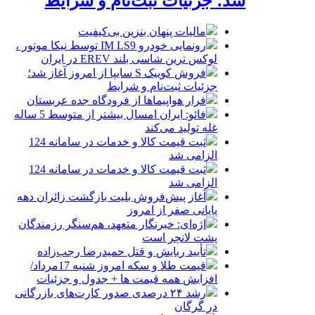
شد؛ جزئیات ثبت‌نام و شرایط
مالیات پنهان بنزین بی‌کیفیت
رونمایی خودرو IM LS9 توسط نیکا موتور ،
لوکس ترین شاسی بلند EREV در ایران
فروش کوییک S سایپا از امروز آغاز شد؛
جزئیات ثبت‌نام و شرایط
فرار هواپیماها از فرودگاه جده عربستان
فائو: ایران امسال بیشتر از متوسط 5 ساله
غله تولید می‌کند
ثبت قیمت کالا و خدمات در سامانه 124
الزامی شد
ثبت قیمت کالا و خدمات در سامانه 124
الزامی شد
آغاز پیش‌فروش بلیت بازگشت زائران دهه
پایانی صفر از امروز
اژه‌ای: خبرنگار متعهد، هم‌سنگر رزمندگان
پشت لانچر است
تأیید ربایش و قتل حمیدرضا رجب‌زاده
قیمت طلا و سکه امروز شنبه 17مرداد/
افزایش همه قیمت ها + جدول و جزئیات
رشد ۲۴ درصدی صدور کارت‌های بازرگانی
در گرگان