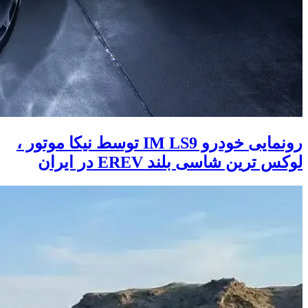
رونمایی خودرو IM LS9 توسط نیکا موتور ،
لوکس ترین شاسی بلند EREV در ایران