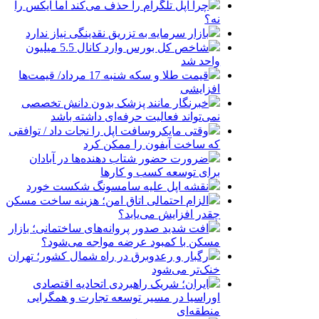
چرا اپل تلگرام را حذف می‌کند اما ایکس را
نه؟
بازار سرمایه به تزریق نقدینگی نیاز ندارد
شاخص کل بورس وارد کانال 5.5 میلیون
واحد شد
قیمت طلا و سکه شنبه 17 مرداد/ قیمت‌ها
افزایشی
خبرنگار مانند پزشک بدون دانش تخصصی
نمی‌تواند فعالیت حرفه‌ای داشته باشد
وقتی مایکروسافت اپل را نجات داد / توافقی
که ساخت آیفون را ممکن کرد
ضرورت حضور شتاب ‌دهنده‌ها در آبادان
برای توسعه کسب‌ و کارها
نقشه اپل علیه سامسونگ شکست خورد
الزام احتمالی اتاق امن؛ هزینه ساخت مسکن
چقدر افزایش می‌یابد؟
افت شدید صدور پروانه‌های ساختمانی؛ بازار
مسکن با کمبود عرضه مواجه می‌شود؟
رگبار و رعدوبرق در راه شمال کشور؛ تهران
خنک‌تر می‌شود
ایران؛ شریک راهبردی اتحادیه اقتصادی
اوراسیا در مسیر توسعه تجارت و همگرایی
منطقه‌ای