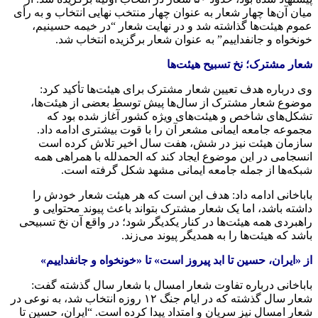
میان آن‌ها چهار شعار به عنوان چهار منتخب نهایی انتخاب و به رأی
عموم هیئت‌ها گذاشته شد و در نهایت شعار “در خیمه حسینیم،
خونخواه و جانفداییم” به عنوان شعار برگزیده انتخاب شد.
شعار مشترک؛ نخ تسبیح هیئت‌ها
وی درباره هدف تعیین شعار مشترک برای هیئت‌ها تأکید کرد:
موضوع شعار مشترک از سال‌ها پیش توسط بعضی از هیئت‌ها،
تشکل‌های شاخص و هیئت‌های ویژه کشور آغاز شده بود که
مجموعه جامعه ایمانی مشعر آن را با قوت بیشتری ادامه داد.
سازمان هیئت نیز در شش، هفت سال اخیر تلاش کرده است
انسجامی در این موضوع ایجاد کند که الحمدلله با همراهی همه
شبکه‌ها از جمله جامعه ایمانی مشهد شکل گرفته است.
باباخانی ادامه داد: هدف این است که هر هیئت شعار خودش را
داشته باشد، اما یک شعار مشترک بتواند باعث پیوند محتوایی و
راهبردی همه هیئت‌ها در کنار یکدیگر شود؛ در واقع آن نخ تسبیحی
باشد که هیئت‌ها را به همدیگر پیوند می‌زند.
از «ایران، حسین تا ابد پیروز است» تا «خونخواه و جانفداییم»
باباخانی درباره تفاوت شعار امسال با شعار سال گذشته گفت:
شعار سال گذشته که در ایام جنگ ۱۲ روزه انتخاب شد، به نوعی در
شعار امسال نیز سریان و امتداد پیدا کرده است. “ایران، حسین تا