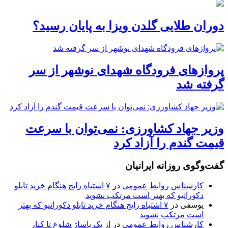
دوران طلایی گلدن ویزا به پایان رسید؟
پروازهای فرودگاه شهدای نوشهر از سر
گرفته شد
وزیر جهاد کشاورزی: نمی‌توان با سرعت
قیمت گندم را آزاد کرد
گفت‌وگوی روزانه ایرانیان
کارشناس روابط عمومی
در
۷ اشتباه رایج هنگام خرید تابلو
دکوراتیو که بهتر است مرتکب نشوید
یوسفی
در
۷ اشتباه رایج هنگام خرید تابلو دکوراتیو که بهتر
است مرتکب نشوید
کارشناس روابط عمومی
در
از یک پاساژ شلوغ تا کنار