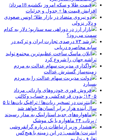
قیمت طلا و سکه امروز یکشنبه 18مرداد/
افزایش قیمت ها + جدول و جزئیات
دو نیروی متضاد در بازار طلا؛ اونس صعودی
و دلار نزولی
بازار ارز در دوراهی سه سناریو؛ دلار به کدام
سمت می‌رود؟
رشد ۷۳ درصدی تجارت ایران و ترکیه در
سایه محاصره دریایی
ایلان ماسک ساخت عظیم‌ترین مجتمع تولید
تراشه جهان را شروع کرد
واگذاری مدیریت سهام عدالت به مردم
زمینه‌ساز گسترش عدالت
دولت مدیریت سهام عدالت را به مردم
بسپارد
فروش فوری خودروهای وارداتی مرداد
۱۴۰۵؛ بدون قرعه‌کشی و حساب وکالتی
اینترنت در تسخیر ربات‌ها / ترافیک بات‌ها تا ۵
سال آینده هزار برابر انسان‌ها خواهد شد
ماهواره‌های جدید استارلینک به مدار رسیدند
/ پرتاب ۲۴ ماهواره با یک موشک
هشدار وزیر ارتباطات درباره گرانفروشی
اینترنت/ هاشمی: در این زمینه با هیچ‌کس
تعارف نداریم