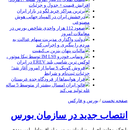
افزایش قیمت + جدول و جزئیات
برترین مراکز خرید لگو در بازار ایران
درخشش ایران در المپیاد جهانی هوش
مصنوعی
صعود 112 هزار واحدی شاخص بورس در
معاملات امروز
دولت واگذاری مدیریت سهام عدالت به
مردم را پیگیری و اجرایی کند
مالیات پنهان بنزین بی‌کیفیت
رونمایی خودرو IM LS9 توسط نیکا موتور ،
لوکس ترین شاسی بلند EREV در ایران
فروش کوییک S سایپا از امروز آغاز شد؛
جزئیات ثبت‌نام و شرایط
فرار هواپیماها از فرودگاه جده عربستان
فائو: ایران امسال بیشتر از متوسط 5 ساله
غله تولید می‌کند
صفحه نخست
/
بورس و فارکس
انتصاب جدید در سازمان بورس
با حکم معاون اجرایی سازمان بورس و اوراق بهادار، امیرمهدی