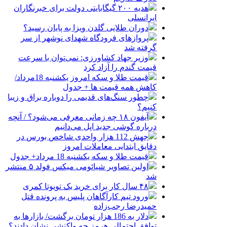
هدیه ۲۰۰ گیگابایتی دولت برای خبرنگاران
ایرانسلی
دوران طلایی گلدن ویزا به پایان رسید؟
پروازهای فرودگاه شهدای نوشهر از سر
گرفته شد
وزیر جهاد کشاورزی: نمی‌توان با سرعت
قیمت گندم را آزاد کرد
قیمت طلا و سکه امروز یکشنبه 18مرداد/
کاهش همه قیمت ها + جدول
چطور سنگ‌های قدیمی را دوباره براق و زیبا
کنیم؟
آیفون ۱۸ چه زمانی معرفی می‌شود؟ / آنچه
درباره گوشی جدید اپل می‌دانیم
جهش 112 هزار واحدی شاخص بورس در
دقایق ابتدایی معاملات امروز
قیمت طلا و سکه یکشنبه 18 مرداد+ جدول
اولین تصاویر شیائومی میکس فولد ۵ منتشر
شد
۴۸ سال کار برای خرید یک تویوتا کمری
ورود تیم کارآگاهان پلیس به پرونده قتل
حمیدرضا رجب‌زاده
دلار به 186 هزار تومان برگشت/ بازارها به
توافق احتمالی هرمز چه واکنشی نشان دادند؟