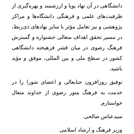
جزئیات ثبت ادعا، تهیه نقشه UTM و ارائه مادر سند اعلام شد
دانشگاهی در آن نهاد پویا و ارزشمند و بهره‌گیری از
قیمت طلا و سکه امروز جمعه ۱۶ مرداد/ کاهش قیمت ها+ جدول و جزییات
ظرفیت‌های علمی و فرهنگی دانشگاه‌ها و مراکز
پژوهشی و نیز تعامل مؤثر با سایر نهادهای ذی‌ربط،
فاصله قیمت از مزرعه تا سفره؛ کشاورز کمترین سهم
در مسیر تحقق اهداف متعالی جشنواره و گسترش
ارزش معاملات خرد از مرز 20 همت عبور کرد
فرهنگ رضوی در میان قشر فرهیخته دانشگاهی
رشد 95 درصدی ارزش معاملات بورس‌های کالایی
کشور در سطح ملی و بین
المللی
، موفق و
مؤید
استقرار تیم مشترک نظارتی سازمان هواپیمایی، باز
باشید.
ریل‌گذاری راه‌آهن چابهار ــ زاهدان تا پایان مرداد به
توفیق روزافزون جنابعالی و اعضای شورا را در
قیمت طلا و سکه امروز پنجشنبه 15مرداد/ تمام قیمت ها بر مدار افزایش + جدول
خدمت به فرهنگ منور رضوی از خداوند متعال
تأکید بر توسعه همکاری‌های تجاری، معدنی و ترانزیت
خواستارم.
ردمی K100 پرو مکس با باتری غول‌پیکر و شارژ بی‌سیم روانه بازار می‌شود
سیدعباس صالحی
ناشران به انتشار جزئیات هزینه‌کرد مسئولیت اجتم
وزیر فرهنگ و ارشاد اسلامی