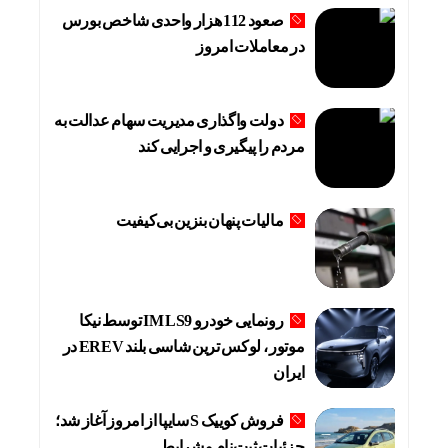
صعود 112 هزار واحدی شاخص بورس
در معاملات امروز
دولت واگذاری مدیریت سهام عدالت به
مردم را پیگیری و اجرایی کند
مالیات پنهان بنزین بی‌کیفیت
رونمایی خودرو IM LS9 توسط نیکا
موتور ، لوکس ترین شاسی بلند EREV در
ایران
فروش کوییک S سایپا از امروز آغاز شد؛
جزئیات ثبت‌نام و شرایط