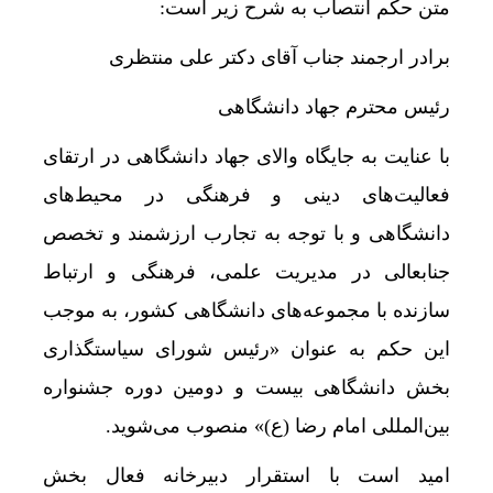
متن حکم انتصاب به شرح زیر است:
نقشه اپل علیه سامسونگ شکست خورد
برادر ارجمند جناب آقای دکتر علی منتظری
الزام احتمالی اتاق امن؛ هزینه ساخت مسکن چقدر ا
رئیس محترم جهاد دانشگاهی
افت شدید صدور پروانه‌های ساختمانی؛ بازار مسکن
رگبار و رعدوبرق در راه شمال کشور؛ تهران خنک‌تر
با عنایت به جایگاه والای جهاد دانشگاهی در ارتقای
فعالیت‌های دینی و فرهنگی در محیط‌های
ایران؛ شریک راهبردی اتحادیه اقتصادی اوراسیا در
دانشگاهی و با توجه به تجارب ارزشمند و تخصص
ایران پیشنهاد برگزاری دوره‌ای «اکسپو بریکس» را ار
جنابعالی در مدیریت علمی، فرهنگی و ارتباط
اعمال ضریب ۲.۷ برای اینترنت بین‌الملل صحت دارد؟ / واکنش سازمان تنظیم مقررات
سازنده با مجموعه‌های دانشگاهی کشور، به موجب
8 چراغ قرمز در صورت‌های مالی که احتمال تقلب را آشکار می‌کند
این حکم به عنوان «رئیس شورای سیاستگذاری
یادداشت | “نقدینگی”؛ حلقه گمشده‌ای که دوباره ب
بخش دانشگاهی بیست و دومین دوره جشنواره
۷ اشتباه رایج هنگام خرید تابلو دکوراتیو که بهتر است مرتکب نشوید
بین‌المللی امام رضا (
ع)
» منصوب می‌شوید.
افزایش تصاعدی بهای برق کشاورزی لغو شد
امید است با استقرار دبیرخانه فعال بخش