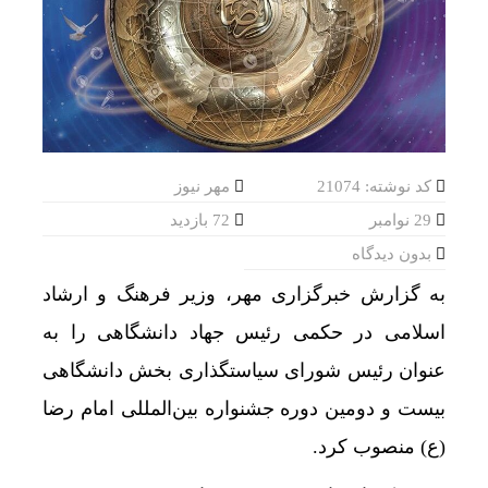
اژه‌ای: خبرنگار متعهد، هم‌سنگر رزمندگان پشت لان
تأیید ربایش و قتل حمیدرضا رجب‌زاده
قیمت طلا و سکه امروز شنبه 17مرداد/ افزایش همه قیمت ها + جدول و جزئیات
رشد ۲۴ درصدی صدور کارت‌های بازرگانی در گرگان
کد نوشته: 21074
مهر نیوز
چرا اپل تلگرام را حذف می‌کند اما ایکس را نه؟
29 نوامبر
72 بازدید
بازار سرمایه به تزریق نقدینگی نیاز ندارد
بدون دیدگاه
شاخص کل بورس وارد کانال 5.5 میلیون واحد شد
به گزارش خبرگزاری مهر، وزیر فرهنگ و ارشاد
اسلامی در حکمی رئیس جهاد دانشگاهی را به
قیمت طلا و سکه شنبه 17 مرداد/ قیمت‌ها افزایشی
عنوان رئیس شورای سیاستگذاری بخش دانشگاهی
خبرنگار مانند پزشک بدون دانش تخصصی نمی‌تواند ف
بیست و دومین دوره جشنواره بین‌المللی امام رضا
وقتی مایکروسافت اپل را نجات داد / توافقی که سا
(
ع)
منصوب کرد.
ضرورت حضور شتاب ‌دهنده‌ها در آبادان برای توسعه