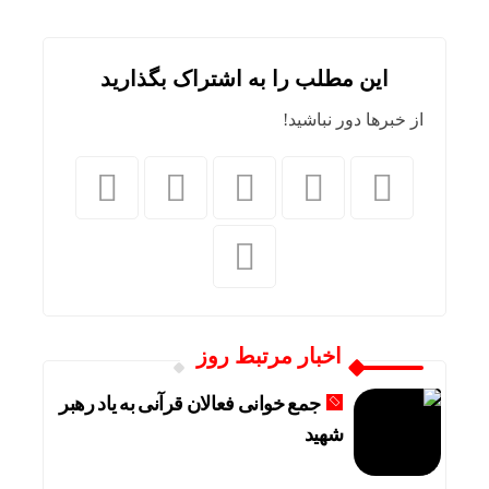
ماجرای اعمال ضریب ۲.۷ برای اینترنت بین‌الملل چیست؟
بازده صندوق‌های املاک در برابر جهش قیمت مسکن؛
این مطلب را به اشتراک بگذارید
رگبار پراکنده در نیمه شمالی استان تهران تا شنبه
از خبرها دور نباشید!
پیامدهای تجاوز به ایران؛ زیان حدود ۲۰۰ میلیون یورویی شرکت هواپیمایی مجارستان
تکذیب ادعای نماینده مجلس درباره نحوه ردزنی محل
هوش مصنوعی، بستر وقوع 55درصد جرایم سایبری آفریقاست
اخبار مرتبط روز
جمع خوانی فعالان قرآنی به یاد رهبر
شهید