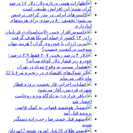
اظهارات همتی درباره دلار/ دلار ۱۶ درصد
گران شده؛ این افزایش طبیعی است
کانتینرهای ایرانی در بندر کراچی ترخیص
می‌شود| تخفیف ۸۰ درصدی برای هزینه‌های
انبارداری
جاسوس‌افزار چینی «لایت‌اسپای»، قربانیان
را در ۱۳ کشور ازجمله آمریکا هدف گرفت
بنزین ارزان یا خودروی گران؟ هزینه پنهان
سوخت بی‌کیفیت چیست؟
دلار ۴ درصد ریخت، ۲۰۷ فقط ۲.۹ درصد /
خودرو زیر فشار دلار کوتاه می‌آید؟
هشدار نسبت به وفوع تندباد در تهران
اثر شوک‌های اقتصادی در زنجیره مرغ تا 22
ماه باقی می‌ماند
عملیات اجرایی فاز نخست پروژه قطار
شهری فردیس، آغاز می‌شود
«باقر خرازی» به دادگاه ویژه روحانیت
احضار شد
دستیار هوشمند قضایی به کمک قاضی
پرونده قتل آمد
4متهم قتل حمیدرضا رجب‌زاده دستگیر
شدند
قیمت طلای 18عیار امروز شنبه 17مرداد/