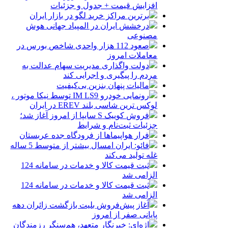
افزایش قیمت + جدول و جزئیات
برترین مراکز خرید لگو در بازار ایران
درخشش ایران در المپیاد جهانی هوش
مصنوعی
صعود 112 هزار واحدی شاخص بورس در
معاملات امروز
دولت واگذاری مدیریت سهام عدالت به
مردم را پیگیری و اجرایی کند
مالیات پنهان بنزین بی‌کیفیت
رونمایی خودرو IM LS9 توسط نیکا موتور ،
لوکس ترین شاسی بلند EREV در ایران
فروش کوییک S سایپا از امروز آغاز شد؛
جزئیات ثبت‌نام و شرایط
فرار هواپیماها از فرودگاه جده عربستان
فائو: ایران امسال بیشتر از متوسط 5 ساله
غله تولید می‌کند
ثبت قیمت کالا و خدمات در سامانه 124
الزامی شد
ثبت قیمت کالا و خدمات در سامانه 124
الزامی شد
آغاز پیش‌فروش بلیت بازگشت زائران دهه
پایانی صفر از امروز
اژه‌ای: خبرنگار متعهد، هم‌سنگر رزمندگان