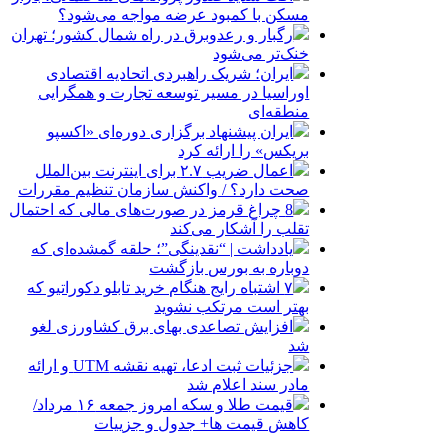
مسکن با کمبود عرضه مواجه می‌شود؟
رگبار و رعدوبرق در راه شمال کشور؛ تهران
خنک‌تر می‌شود
ایران؛ شریک راهبردی اتحادیه اقتصادی
اوراسیا در مسیر توسعه تجارت و همگرایی
منطقه‌ای
ایران پیشنهاد برگزاری دوره‌ای «اکسپو
بریکس» را ارائه کرد
اعمال ضریب ۲.۷ برای اینترنت بین‌الملل
صحت دارد؟ / واکنش سازمان تنظیم مقررات
8 چراغ قرمز در صورت‌های مالی که احتمال
تقلب را آشکار می‌کند
یادداشت | “نقدینگی”؛ حلقه گمشده‌ای که
دوباره به بورس بازگشت
۷ اشتباه رایج هنگام خرید تابلو دکوراتیو که
بهتر است مرتکب نشوید
افزایش تصاعدی بهای برق کشاورزی لغو
شد
جزئیات ثبت ادعا، تهیه نقشه UTM و ارائه
مادر سند اعلام شد
قیمت طلا و سکه امروز جمعه ۱۶ مرداد/
کاهش قیمت ها+ جدول و جزییات