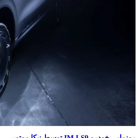
رونمایی خودرو IM LS9 توسط نیکا موتور ،