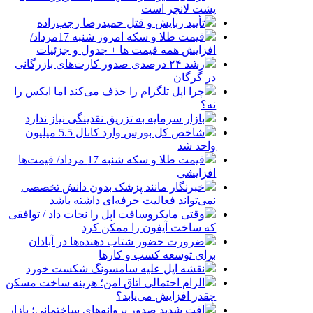
پشت لانچر است
تأیید ربایش و قتل حمیدرضا رجب‌زاده
قیمت طلا و سکه امروز شنبه 17مرداد/
افزایش همه قیمت ها + جدول و جزئیات
رشد ۲۴ درصدی صدور کارت‌های بازرگانی
در گرگان
چرا اپل تلگرام را حذف می‌کند اما ایکس را
نه؟
بازار سرمایه به تزریق نقدینگی نیاز ندارد
شاخص کل بورس وارد کانال 5.5 میلیون
واحد شد
قیمت طلا و سکه شنبه 17 مرداد/ قیمت‌ها
افزایشی
خبرنگار مانند پزشک بدون دانش تخصصی
نمی‌تواند فعالیت حرفه‌ای داشته باشد
وقتی مایکروسافت اپل را نجات داد / توافقی
که ساخت آیفون را ممکن کرد
ضرورت حضور شتاب ‌دهنده‌ها در آبادان
برای توسعه کسب‌ و کارها
نقشه اپل علیه سامسونگ شکست خورد
الزام احتمالی اتاق امن؛ هزینه ساخت مسکن
چقدر افزایش می‌یابد؟
افت شدید صدور پروانه‌های ساختمانی؛ بازار