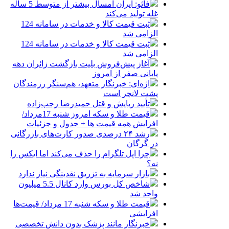
فائو: ایران امسال بیشتر از متوسط 5 ساله
غله تولید می‌کند
ثبت قیمت کالا و خدمات در سامانه 124
الزامی شد
ثبت قیمت کالا و خدمات در سامانه 124
الزامی شد
آغاز پیش‌فروش بلیت بازگشت زائران دهه
پایانی صفر از امروز
اژه‌ای: خبرنگار متعهد، هم‌سنگر رزمندگان
پشت لانچر است
تأیید ربایش و قتل حمیدرضا رجب‌زاده
قیمت طلا و سکه امروز شنبه 17مرداد/
افزایش همه قیمت ها + جدول و جزئیات
رشد ۲۴ درصدی صدور کارت‌های بازرگانی
در گرگان
چرا اپل تلگرام را حذف می‌کند اما ایکس را
نه؟
بازار سرمایه به تزریق نقدینگی نیاز ندارد
شاخص کل بورس وارد کانال 5.5 میلیون
واحد شد
قیمت طلا و سکه شنبه 17 مرداد/ قیمت‌ها
افزایشی
خبرنگار مانند پزشک بدون دانش تخصصی