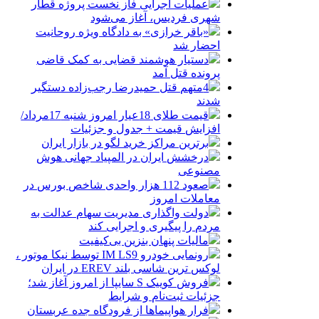
عملیات اجرایی فاز نخست پروژه قطار
شهری فردیس، آغاز می‌شود
«باقر خرازی» به دادگاه ویژه روحانیت
احضار شد
دستیار هوشمند قضایی به کمک قاضی
پرونده قتل آمد
4متهم قتل حمیدرضا رجب‌زاده دستگیر
شدند
قیمت طلای 18عیار امروز شنبه 17مرداد/
افزایش قیمت + جدول و جزئیات
برترین مراکز خرید لگو در بازار ایران
درخشش ایران در المپیاد جهانی هوش
مصنوعی
صعود 112 هزار واحدی شاخص بورس در
معاملات امروز
دولت واگذاری مدیریت سهام عدالت به
مردم را پیگیری و اجرایی کند
مالیات پنهان بنزین بی‌کیفیت
رونمایی خودرو IM LS9 توسط نیکا موتور ،
لوکس ترین شاسی بلند EREV در ایران
فروش کوییک S سایپا از امروز آغاز شد؛
جزئیات ثبت‌نام و شرایط
فرار هواپیماها از فرودگاه جده عربستان