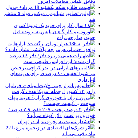
دقایق ابتدایی معاملات امروز
قیمت طلا و سکه یکشنبه 18 مرداد+ جدول
اولین تصاویر شیائومی میکس فولد ۵ منتشر
شد
۴۸ سال کار برای خرید یک تویوتا کمری
ورود تیم کارآگاهان پلیس به پرونده قتل
حمیدرضا رجب‌زاده
دلار به 186 هزار تومان برگشت/ بازارها به
توافق احتمالی هرمز چه واکنشی نشان دادند؟
اظهارات همتی درباره دلار/ دلار ۱۶ درصد
گران شده؛ این افزایش طبیعی است
کانتینرهای ایرانی در بندر کراچی ترخیص
می‌شود| تخفیف ۸۰ درصدی برای هزینه‌های
انبارداری
جاسوس‌افزار چینی «لایت‌اسپای»، قربانیان
را در ۱۳ کشور ازجمله آمریکا هدف گرفت
بنزین ارزان یا خودروی گران؟ هزینه پنهان
سوخت بی‌کیفیت چیست؟
دلار ۴ درصد ریخت، ۲۰۷ فقط ۲.۹ درصد /
خودرو زیر فشار دلار کوتاه می‌آید؟
هشدار نسبت به وفوع تندباد در تهران
اثر شوک‌های اقتصادی در زنجیره مرغ تا 22
ماه باقی می‌ماند