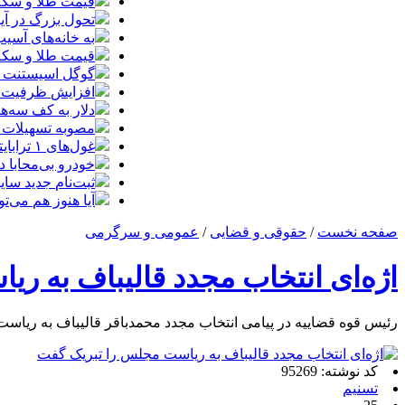
قیمت طلا و سکه امروز پنجشنبه 15مرد
تحول بزرگ در آیفون ۱۸ پرو/ سه قابلیت رویایی که بالاخره به 
به خانه‌های آسی
قیمت طلا و سکه پنجش
گوگل اسیستنت ما
افزایش ظرفیت ق
دلار به کف سه‌ه
مصوبه تسهیلات 
غول‌های ۱ ترابایتی بازار/ معرفی گوشی‌هایی با بالاترین ظرفیت حافظه داخلی در سال ۲۰۲۶
خودرو بی‌محابا
ثبت‌نام جدید سایپا آغاز م
آیا هنوز هم می‌ت
صفحه نخست
/
حقوقی و قضایی
/
عمومی و سرگرمی
اژه‌ای انتخاب مجدد قالیباف به ر
رئیس قوه قضاییه در پیامی انتخاب مجدد محمدباقر قالیباف به ریا
کد نوشته: 95269
تسنیم