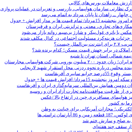
رک نظارتی سازمان هواپیمایی، بازرسی و تعزیرات در عملیات پروازی 
 چابهار ــ زاهدان تا پایان مرداد به اتمام می‌رسد
/ تمام قیمت ها بر مدار افزایش + جدول
مکاری‌های تجاری، معدنی و ترانزیتی ایران و قرقیزستان
ر جزئیات هزینه‌کرد مسئولیت اجتماعی در کدال مکلف شدند
ن‌الملل چیست؟
 املاک در برابر جهش قیمت مسکن؛ کدام برنده شد؟
 نیمه شمالی استان تهران تا شنبه
۲۰۰ میلیون یورویی شرکت هواپیمایی مجارستان
ینده مجلس درباره نحوه ردزنی محل استقرار شهید لاریجانی
جرایم سایبری آفریقاست
نجشنبه 15مرداد/ افزایش قیمت ها + جدول
ان دومین همایش بین‌المللی سرمایه‌گذاری ایران و آفریقاست
ری از ظرفیت موافقت‌نامه تجارت آزاد ایران و روسیه
یز هواپیمای مسافربری چین در ارتفاع بالا /عکس
رما به کشور
الکتریکی؛ مجازات آمریکایی برای خیانت به وطن
 از سقف چند هفته‌ای