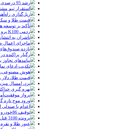
رشد 95 درصدی ارزش معاملات بورس‌های کالایی
استقرار تیم مشت
ریل‌گذاری راه‌آهن
قیمت طلا و سکه امروز پنجشنبه 15مرداد
تأکید بر توسعه ه
ردمی K100 پرو مکس با باتری غول‌پیکر و شارژ بی‌سیم روانه بازار می‌شود
ناشران به انتشا
ماجرای اعمال ضریب ۲.۷ برای اینترنت بی
بازده صندوق‌های
رگبار پراکنده در
پیامدهای تجاوز به ایران؛ زیان حدود 
تکذیب ادعای نما
هوش مصنوعی، بستر وقوع 55درصد 
قیمت طلا، دلار و سکه امروز پ
یزد، امسال میزب
بهره گیری حداکث
پرواز موفقیت‌آم
ورود موج تازه گ
اعدام با صندلی 
توقیف 86خودروی لوکس، 187 قطعه زمین و 86 آپارتمان تراستی‌ها
پرونده 3100 قتل به صلح و سازش ختم شد
عبور طلا و نقره