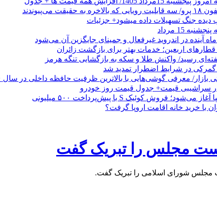
اد 1405/ افزایش همه قیمت ها + جدول
حقیقت می‌پیوندند
ب دیده جنگ تسهیلات داده میشود+ جزئیات
نبه 15 مرداد
ه آینده در اندروید غیرفعال و جمینای جایگزین آن می‌شود
طارهای اربعین؛ خدمات بهتر برای بازگشت زائران
فته‌ای رسید/ واکنش طلا و سکه به بازگشایی تنگه هرمز
گمرکی در شرایط اضطرار تمدید شد
 در سراشیبی قیمت+ جدول قیمت روز خودرو
ی‌شود؛ فروش کوئیک S با پیش‌پرداخت ۵۰۰ میلیونی
وان با خرید خانه اقامت اروپا گرفت؟
یاست مجلس را تبریک گفت
ست مجلس شورای اسلامی را تبریک گفت.