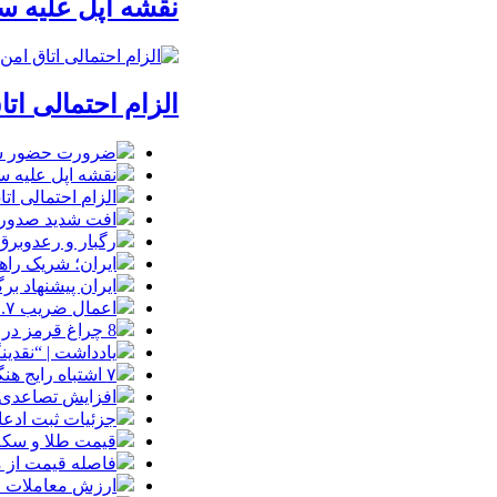
نقشه اپل علیه
الزام احتمالی ا
ضرورت حضور شتاب
نقشه اپل علیه
الزام احتمالی ا
افت شدید صدور پ
رگبار و رعدوبرق
ایران؛ شریک راه
ایران پیشنهاد بر
اعمال ضریب ۲.۷ برای اینترنت بین‌الملل صحت دارد؟ / واکنش سازمان تنظیم مقررات
8 چراغ قرمز در صورت‌های مالی که احتمال تقلب را آشکار می‌کند
یادداشت | “نقدی
۷ اشتباه رایج هنگام خرید تابلو دکوراتیو که بهتر است مرتکب نشوید
افزایش تصاعدی 
جزئیات ثبت ادعا، تهیه نقشه UTM و
قیمت طلا و سکه امروز جمعه ۱۶ مرداد
فاصله قیمت از م
ارزش معاملات خرد از مرز