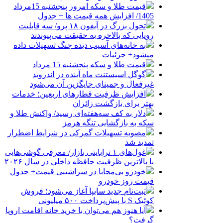
قیمت طلا و سکه امروز پنجشنبه 15مرداد
1405/ افزایش همه قیمت ها + جدول
تحول بزرگ در آیفون ۱۸ پرو/ سه قابلیت
رویایی که بالاخره به حقیقت می‌پیوندند
به خانه‌های آسیب دیده جنگ تسهیلات داده
میشود+ جزئیات
قیمت طلا و سکه پنجشنبه 15 مرداد
گوگل اسیستنت ماه آینده در اندروید
غیرفعال و جمینای جایگزین آن می‌شود
افزایش ظرفیت قطارهای اربعین؛ خدمات
بهتر برای بازگشت زائران
دلار به کف سه‌هفته‌ای رسید/ واکنش طلا و
سکه به بازگشایی تنگه هرمز
مصوبه تسهیلات گمرکی در شرایط اضطرار
تمدید شد
غول‌های ۱ ترابایتی بازار/ معرفی گوشی‌هایی
با بالاترین ظرفیت حافظه داخلی در سال ۲۰۲۶
خودرو بی‌محابا در سراشیبی قیمت+ جدول
قیمت روز خودرو
ثبت‌نام جدید سایپا آغاز می‌شود؛ فروش
کوئیک S با پیش‌پرداخت ۵۰۰ میلیونی
آیا هنوز هم می‌توان با خرید خانه اقامت اروپا
گرفت؟