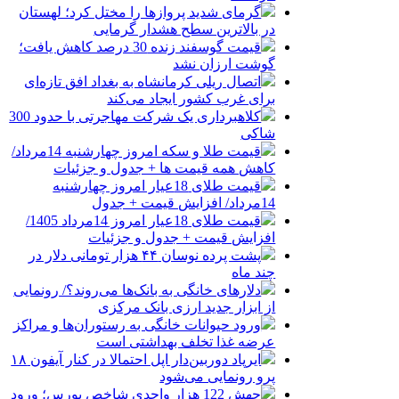
گرمای شدید پروازها را مختل کرد؛ لهستان
در بالاترین سطح هشدار گرمایی
قیمت گوسفند زنده 30 درصد کاهش یافت؛
گوشت ارزان نشد
اتصال ریلی کرمانشاه به بغداد افق تازه‌ای
برای غرب کشور ایجاد می‌کند
کلاهبرداری یک شرکت مهاجرتی با حدود 300
شاکی
قیمت طلا و سکه امروز چهارشنبه 14مرداد/
کاهش همه قیمت ها + جدول و جزئیات
قیمت طلای 18عیار امروز چهارشنبه
14مرداد/ افزایش قیمت + جدول
قیمت طلای 18عیار امروز 14مرداد 1405/
افزایش قیمت + جدول و جزئیات
پشت پرده نوسان ۴۴ هزار تومانی دلار در
چند ماه
دلارهای خانگی به بانک‌ها می‌روند؟/ رونمایی
از ابزار جدید ارزی بانک مرکزی
ورود حیوانات خانگی به رستوران‌ها و مراکز
عرضه غذا تخلف بهداشتی است
ایرپاد دوربین‌دار اپل احتمالا در کنار آیفون ۱۸
پرو رونمایی می‌شود
جهش 122 هزار واحدی شاخص بورس؛ ورود