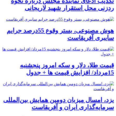
تکذیب ادعای نماینده مجلس درباره نحوه
ردزنی محل استقرار شهید لاریجانی
هوش مصنوعی، بستر وقوع 55درصد جرایم
سایبری آفریقاست
قیمت طلا، دلار و سکه امروز پنجشنبه
15مرداد/ افزایش قیمت ها + جدول
یزد، امسال میزبان دومین همایش بین‌المللی
سرمایه‌گذاری ایران و آفریقاست