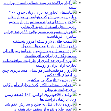
رگبار پراکنده در نیمه شمالی استان تهران تا
شنبه
پیامدهای تجاوز به ایران؛ زیان حدود ۲۰۰
میلیون یورویی شرکت هواپیمایی مجارستان
تکذیب ادعای نماینده مجلس درباره نحوه
ردزنی محل استقرار شهید لاریجانی
هوش مصنوعی، بستر وقوع 55درصد جرایم
سایبری آفریقاست
قیمت طلا، دلار و سکه امروز پنجشنبه
15مرداد/ افزایش قیمت ها + جدول
یزد، امسال میزبان دومین همایش بین‌المللی
سرمایه‌گذاری ایران و آفریقاست
بهره گیری حداکثری از ظرفیت موافقت‌نامه
تجارت آزاد ایران و روسیه
پرواز موفقیت‌آمیز هواپیمای مسافربری چین
در ارتفاع بالا /عکس
ورود موج تازه گرما به کشور
اعدام با صندلی الکتریکی؛ مجازات آمریکایی
برای خیانت به وطن
توقیف 86خودروی لوکس، 187 قطعه زمین
و 86 آپارتمان تراستی‌ها
پرونده 3100 قتل به صلح و سازش ختم شد
عبور طلا و نقره از سقف چند هفته‌ای