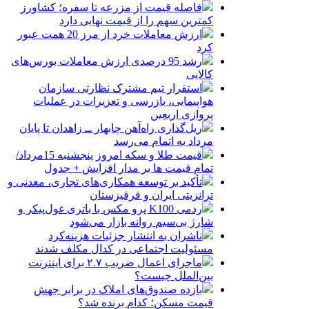
فاصله قیمت از مزرعه تا سفره؛ کشاورز
کمترین سهم را از قیمت نهایی دارد
ارزش معاملات خرد از مرز 20 همت عبور
کرد
رشد 95 درصدی ارزش معاملات بورس‌های
کالایی
استقرار تیم مشترک نظارتی سازمان
هواپیمایی، بازرسی و تعزیرات در عملیات
پروازی اربعین
ریل‌گذاری راه‌آهن چابهار ــ زاهدان تا پایان
مرداد به اتمام می‌رسد
قیمت طلا و سکه امروز پنجشنبه 15مرداد/
تمام قیمت ها بر مدار افزایش + جدول
تأکید بر توسعه همکاری‌های تجاری، معدنی و
ترانزیتی ایران و قرقیزستان
ردمی K100 پرو مکس با باتری غول‌پیکر و
شارژ بی‌سیم روانه بازار می‌شود
ناشران به انتشار جزئیات هزینه‌کرد
مسئولیت اجتماعی در کدال مکلف شدند
ماجرای اعمال ضریب ۲.۷ برای اینترنت
بین‌الملل چیست؟
بازده صندوق‌های املاک در برابر جهش
قیمت مسکن؛ کدام برنده شد؟