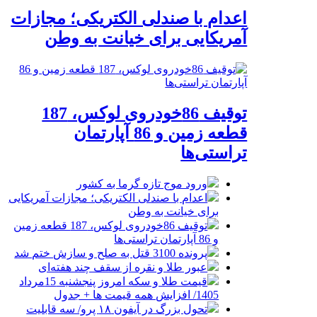
اعدام با صندلی الکتریکی؛ مجازات
آمریکایی برای خیانت به وطن
توقیف 86خودروی لوکس، 187
قطعه زمین و 86 آپارتمان
تراستی‌ها
ورود موج تازه گرما به کشور
اعدام با صندلی الکتریکی؛ مجازات آمریکایی
برای خیانت به وطن
توقیف 86خودروی لوکس، 187 قطعه زمین
و 86 آپارتمان تراستی‌ها
پرونده 3100 قتل به صلح و سازش ختم شد
عبور طلا و نقره از سقف چند هفته‌ای
قیمت طلا و سکه امروز پنجشنبه 15مرداد
1405/ افزایش همه قیمت ها + جدول
تحول بزرگ در آیفون ۱۸ پرو/ سه قابلیت