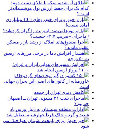
طلای آب‌شده، سکه یا طلای دست دوم؛
کدام یک برای حفظ ارزش پول هوشمندانه‌تر
است؟
بازار خودرو برای خودروهای 5-10 میلیاردی
آماده نیست!
آیا اپراتورها بی‌صدا اینترنت را گران کرده‌اند؟
/ ماجرای «ضریب ۲.۷» چیست؟
چرا صندوق‌های املاک از رشد بازار مسکن
عقب ماندند؟
هشدار افزایش دما در برخی مرزهای اربعین
به ۵۰ درجه
افزایش مسیرهای هوایی ایران و عراق؛
۱۱۰۰ پرواز اربعین انجام شد
۱۵۰ کشور درگیر توفان‌های گردوخاک|
خاورمیانه از کانون‌های اصلی این بحران جهانی
است
کاهش دمای تهران از جمعه
ماجرای بلیت ۲۱ میلیونی تهران ــ اصفهان
چه بود؟
ادارات منطقه سیستان به دلیل وزش باد
شدید و گرد و خاک فردا چهارشنبه تعطیل شد
خبر خوش برای پایتخت نشینان| هوا خنک می
شود