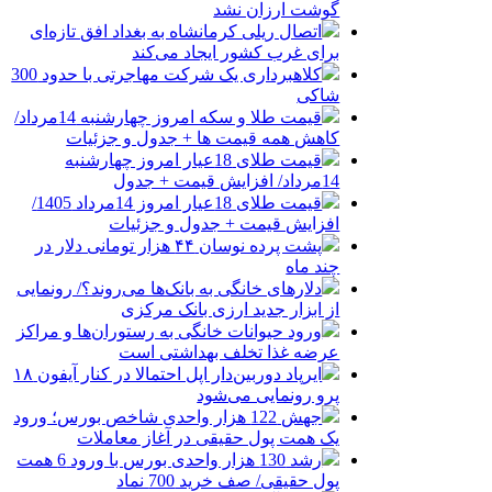
گوشت ارزان نشد
اتصال ریلی کرمانشاه به بغداد افق تازه‌ای
برای غرب کشور ایجاد می‌کند
کلاهبرداری یک شرکت مهاجرتی با حدود 300
شاکی
قیمت طلا و سکه امروز چهارشنبه 14مرداد/
کاهش همه قیمت ها + جدول و جزئیات
قیمت طلای 18عیار امروز چهارشنبه
14مرداد/ افزایش قیمت + جدول
قیمت طلای 18عیار امروز 14مرداد 1405/
افزایش قیمت + جدول و جزئیات
پشت پرده نوسان ۴۴ هزار تومانی دلار در
چند ماه
دلارهای خانگی به بانک‌ها می‌روند؟/ رونمایی
از ابزار جدید ارزی بانک مرکزی
ورود حیوانات خانگی به رستوران‌ها و مراکز
عرضه غذا تخلف بهداشتی است
ایرپاد دوربین‌دار اپل احتمالا در کنار آیفون ۱۸
پرو رونمایی می‌شود
جهش 122 هزار واحدی شاخص بورس؛ ورود
یک همت پول حقیقی در آغاز معاملات
رشد 130 هزار واحدی بورس با ورود 6 همت
پول حقیقی/ صف خرید 700 نماد