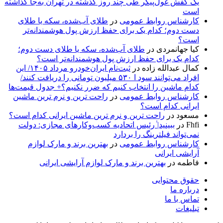
یک کفش غول‌پیکر طی چند روز گذشته در تهران به‌جا گذاشته
است
کارشناس روابط عمومی
در
طلای آب‌شده، سکه یا طلای
دست دوم؛ کدام یک برای حفظ ارزش پول هوشمندانه‌تر
است؟
کیا جهانمردی
در
طلای آب‌شده، سکه یا طلای دست دوم؛
کدام یک برای حفظ ارزش پول هوشمندانه‌تر است؟
کمال عبدالله زاده
در
ثبت‌نام ایران‌خودرو مرداد ۱۴۰۵/ این
افراد می‌توانند سود ا ۵۳۰ میلیون تومانی را دریافت کنند/
کدام ماشین را انتخاب کنیم که ضرر نکنیم؟+ جدول قیمت‌ها
کارشناس روابط عمومی
در
راحت ترین و نرم ترین ماشین
ایرانی کدام است؟
مسعود
در
راحت ترین و نرم ترین ماشین ایرانی کدام است؟
Fhfi
در
ببینید| ٰرئیس اتحادیه کسب‌وکارهای مجازی: دولت
نمی‌تواند فیلترینگ را بردارد
کارشناس روابط عمومی
در
بهترین برند و مارک لوازم
آرایشی ایرانی
فاطمه
در
بهترین برند و مارک لوازم آرایشی ایرانی
حقوق محتوایی
درباره ما
تماس با ما
تبلیغات