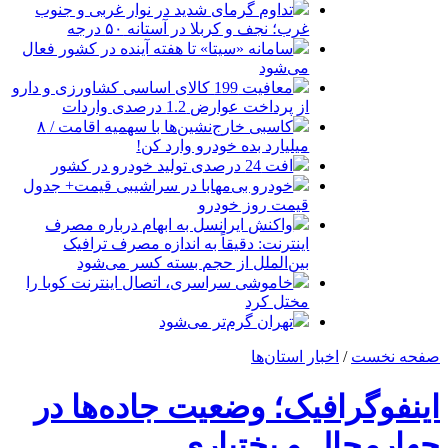
تداوم گرمای شدید در نوار غربی و جنوب
غرب؛ نجف و کربلا در آستانه ۵۰ درجه
سامانه «سیتا» تا هفته آینده در کشور فعال
می‌شود
معافیت 199 کالای اساسی کشاورزی و دارو
از پرداخت عوارض 1.2 درصدی واردات
کاسبی خارج‌نشین‌ها با سهمیه اقامت / ۸
میلیارد بده خودرو وارد کن!
افت 24 درصدی تولید خودرو در کشور
خودرو بی‌مهابا در سراشیبی قیمت+ جدول
قیمت روز خودرو
واکنش ایرانسل به ابهام درباره مصرف
اینترنت: دقیقاً به اندازه مصرف ترافیک
بین‌الملل از حجم بسته کسر می‌شود
خاموشی سراسری، اتصال اینترنت کوبا را
مختل کرد
تهران گرم‌تر می‌شود
صفحه نخست
/
اخبار استان‌ها
اینفوگرافیک؛ وضعیت جاده‌ها در
چهارمحال و بختیاری