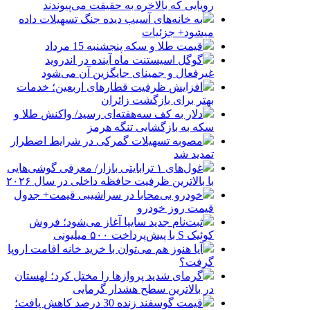
رویایی که بالاخره به حقیقت می‌پیوندند
به خانه‌های آسیب دیده جنگ تسهیلات داده
میشود+ جزئیات
قیمت طلا و سکه پنجشنبه 15 مرداد
گوگل اسیستنت ماه آینده در اندروید
غیرفعال و جمینای جایگزین آن می‌شود
افزایش ظرفیت قطارهای اربعین؛ خدمات
بهتر برای بازگشت زائران
دلار به کف سه‌هفته‌ای رسید/ واکنش طلا و
سکه به بازگشایی تنگه هرمز
مصوبه تسهیلات گمرکی در شرایط اضطرار
تمدید شد
غول‌های ۱ ترابایتی بازار/ معرفی گوشی‌هایی
با بالاترین ظرفیت حافظه داخلی در سال ۲۰۲۶
خودرو بی‌محابا در سراشیبی قیمت+ جدول
قیمت روز خودرو
ثبت‌نام جدید سایپا آغاز می‌شود؛ فروش
کوئیک S با پیش‌پرداخت ۵۰۰ میلیونی
آیا هنوز هم می‌توان با خرید خانه اقامت اروپا
گرفت؟
گرمای شدید پروازها را مختل کرد؛ لهستان
در بالاترین سطح هشدار گرمایی
قیمت گوسفند زنده 30 درصد کاهش یافت؛