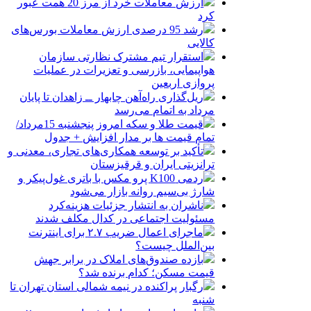
ارزش معاملات خرد از مرز 20 همت عبور
کرد
رشد 95 درصدی ارزش معاملات بورس‌های
کالایی
استقرار تیم مشترک نظارتی سازمان
هواپیمایی، بازرسی و تعزیرات در عملیات
پروازی اربعین
ریل‌گذاری راه‌آهن چابهار ــ زاهدان تا پایان
مرداد به اتمام می‌رسد
قیمت طلا و سکه امروز پنجشنبه 15مرداد/
تمام قیمت ها بر مدار افزایش + جدول
تأکید بر توسعه همکاری‌های تجاری، معدنی و
ترانزیتی ایران و قرقیزستان
ردمی K100 پرو مکس با باتری غول‌پیکر و
شارژ بی‌سیم روانه بازار می‌شود
ناشران به انتشار جزئیات هزینه‌کرد
مسئولیت اجتماعی در کدال مکلف شدند
ماجرای اعمال ضریب ۲.۷ برای اینترنت
بین‌الملل چیست؟
بازده صندوق‌های املاک در برابر جهش
قیمت مسکن؛ کدام برنده شد؟
رگبار پراکنده در نیمه شمالی استان تهران تا
شنبه