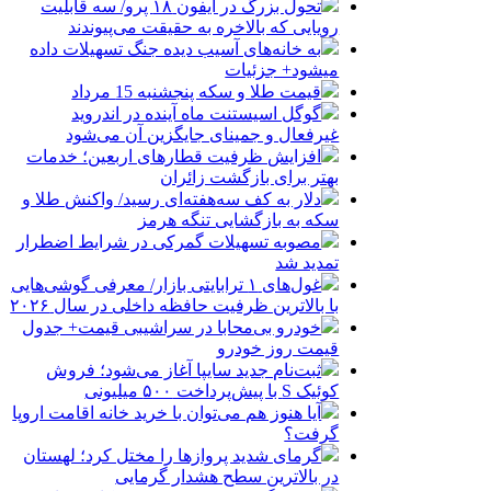
تحول بزرگ در آیفون ۱۸ پرو/ سه قابلیت
رویایی که بالاخره به حقیقت می‌پیوندند
به خانه‌های آسیب دیده جنگ تسهیلات داده
میشود+ جزئیات
قیمت طلا و سکه پنجشنبه 15 مرداد
گوگل اسیستنت ماه آینده در اندروید
غیرفعال و جمینای جایگزین آن می‌شود
افزایش ظرفیت قطارهای اربعین؛ خدمات
بهتر برای بازگشت زائران
دلار به کف سه‌هفته‌ای رسید/ واکنش طلا و
سکه به بازگشایی تنگه هرمز
مصوبه تسهیلات گمرکی در شرایط اضطرار
تمدید شد
غول‌های ۱ ترابایتی بازار/ معرفی گوشی‌هایی
با بالاترین ظرفیت حافظه داخلی در سال ۲۰۲۶
خودرو بی‌محابا در سراشیبی قیمت+ جدول
قیمت روز خودرو
ثبت‌نام جدید سایپا آغاز می‌شود؛ فروش
کوئیک S با پیش‌پرداخت ۵۰۰ میلیونی
آیا هنوز هم می‌توان با خرید خانه اقامت اروپا
گرفت؟
گرمای شدید پروازها را مختل کرد؛ لهستان
در بالاترین سطح هشدار گرمایی