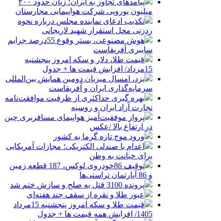
پیامدهای تجاوز به ایران؛ زیان حدود ۲۰۰
میلیون یورویی شرکت هواپیمایی مجارستان
تکذیب ادعای نماینده مجلس درباره نحوه
ردزنی محل استقرار شهید لاریجانی
هوش مصنوعی، بستر وقوع 55درصد جرایم
سایبری آفریقاست
قیمت طلا، دلار و سکه امروز پنجشنبه
15مرداد/ افزایش قیمت ها + جدول
یزد، امسال میزبان دومین همایش بین‌المللی
سرمایه‌گذاری ایران و آفریقاست
بهره گیری حداکثری از ظرفیت موافقت‌نامه
تجارت آزاد ایران و روسیه
پرواز موفقیت‌آمیز هواپیمای مسافربری چین
در ارتفاع بالا /عکس
ورود موج تازه گرما به کشور
اعدام با صندلی الکتریکی؛ مجازات آمریکایی
برای خیانت به وطن
توقیف 86خودروی لوکس، 187 قطعه زمین
و 86 آپارتمان تراستی‌ها
پرونده 3100 قتل به صلح و سازش ختم شد
عبور طلا و نقره از سقف چند هفته‌ای
قیمت طلا و سکه امروز پنجشنبه 15مرداد
1405/ افزایش همه قیمت ها + جدول