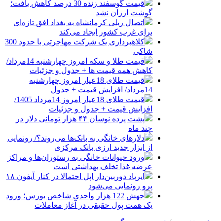
قیمت گوسفند زنده 30 درصد کاهش یافت؛
گوشت ارزان نشد
اتصال ریلی کرمانشاه به بغداد افق تازه‌ای
برای غرب کشور ایجاد می‌کند
کلاهبرداری یک شرکت مهاجرتی با حدود 300
شاکی
قیمت طلا و سکه امروز چهارشنبه 14مرداد/
کاهش همه قیمت ها + جدول و جزئیات
قیمت طلای 18عیار امروز چهارشنبه
14مرداد/ افزایش قیمت + جدول
قیمت طلای 18عیار امروز 14مرداد 1405/
افزایش قیمت + جدول و جزئیات
پشت پرده نوسان ۴۴ هزار تومانی دلار در
چند ماه
دلارهای خانگی به بانک‌ها می‌روند؟/ رونمایی
از ابزار جدید ارزی بانک مرکزی
ورود حیوانات خانگی به رستوران‌ها و مراکز
عرضه غذا تخلف بهداشتی است
ایرپاد دوربین‌دار اپل احتمالا در کنار آیفون ۱۸
پرو رونمایی می‌شود
جهش 122 هزار واحدی شاخص بورس؛ ورود
یک همت پول حقیقی در آغاز معاملات