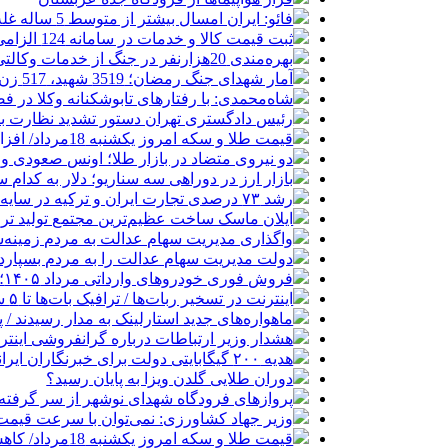
فائو: ایران امسال بیشتر از متوسط 5 ساله غله تولید می‌کند
ثبت قیمت کالا و خدمات در سامانه 124 الزامی شد
بهره‌مندی 20هزارنفر در جنگ از خدمات وکالتی/برگزاری آزمون وکالت در آبان
آمار شهدای جنگ رمضان؛ 3519 شهید، 517 زن و 270 دانش‌آموز
شاه‌محمدی: با رفتارهای تابوشکنانه وکلا در 
رئیس دادگستری تهران دستور تشدید نظارت بر 
قیمت طلا و سکه امروز یکشنبه 18مرداد/ افزایش قیمت ها + جدول و جزئیات
دو نیروی متضاد در بازار طلا؛ اونس صعودی و د
بازار ارز در دوراهی سه سناریو؛ دلار به کدام
رشد ۷۳ درصدی تجارت ایران و ترکیه در سایه محاصره دریایی
ایلان ماسک ساخت عظیم‌ترین مجتمع تولید تر
واگذاری مدیریت سهام عدالت به مردم زمینه
دولت مدیریت سهام عدالت را به مردم بسپارد
فروش فوری خودروهای وارداتی مرداد ۱۴۰۵؛ بدون قرعه‌کشی و حساب وکالتی
اینترنت در تسخیر ربات‌ها / ترافیک بات‌ها تا ۵ سال آینده هزار برابر انسان‌ها خواهد شد
ماهواره‌های جدید استارلینک به مدار رسیدند / پرتاب ۲۴ ماهواره با
هشدار وزیر ارتباطات درباره گرانفروشی اینترن
هدیه ۲۰۰ گیگابایتی دولت برای خبرنگاران ایرانسلی
دوران طلایی گلدن ویزا به پایان رسید؟
پروازهای فرودگاه شهدای نوشهر از سر گرفته
وزیر جهاد کشاورزی: نمی‌توان با سرعت قیمت گ
قیمت طلا و سکه امروز یکشنبه 18مرداد/ کاهش همه قیمت ها + جدول