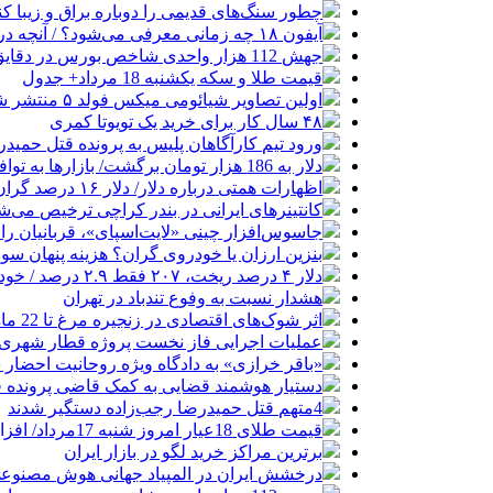
چطور سنگ‌های قدیمی را دوباره براق و زیبا کن
آیفون ۱۸ چه زمانی معرفی می‌شود؟ / آنچه درباره گوشی جدید اپل می‌دانیم
جهش 112 هزار واحدی شاخص بورس در دقایق ابتدایی معاملات امروز
قیمت طلا و سکه یکشنبه 18 مرداد+ جدول
اولین تصاویر شیائومی میکس فولد ۵ منتشر شد
۴۸ سال کار برای خرید یک تویوتا کمری
ورود تیم کارآگاهان پلیس به پرونده قتل حمید
دلار به 186 هزار تومان برگشت/ بازارها به توافق احتمالی هرمز چه واکنشی نشان دادند؟
اظهارات همتی درباره دلار/ دلار ۱۶ درصد گران شده؛ این افزایش طبیعی است
کانتینرهای ایرانی در بندر کراچی ترخیص می‌شود| تخفیف ۸۰ درصدی برای هزی
جاسوس‌افزار چینی «لایت‌اسپای»، قربانیان را در ۱۳ کشور ازجمله آمریکا هدف
بنزین ارزان یا خودروی گران؟ هزینه پنهان 
دلار ۴ درصد ریخت، ۲۰۷ فقط ۲.۹ درصد / خودرو زیر فشار دلار کوتاه می‌آید؟
هشدار نسبت به وفوع تندباد در تهران
اثر شوک‌های اقتصادی در زنجیره مرغ تا 22 ماه باقی می‌ماند
عملیات اجرایی فاز نخست پروژه قطار شهری 
«باقر خرازی» به دادگاه ویژه روحانیت احضار 
دستیار هوشمند قضایی به کمک قاضی پرونده ق
4متهم قتل حمیدرضا رجب‌زاده دستگیر شدند
قیمت طلای 18عیار امروز شنبه 17مرداد/ افزایش قیمت + جدول و جزئیات
برترین مراکز خرید لگو در بازار ایران
درخشش ایران در المپیاد جهانی هوش مصنوع