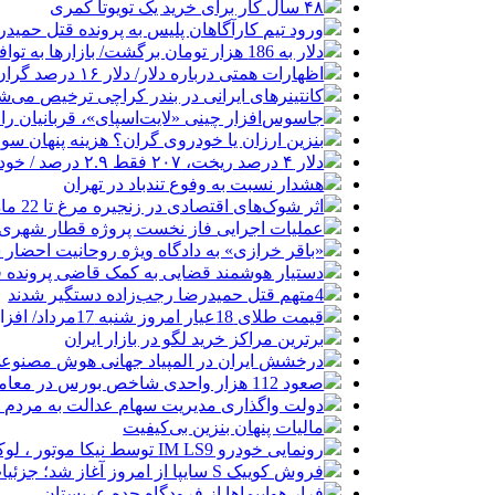
۴۸ سال کار برای خرید یک تویوتا کمری
ورود تیم کارآگاهان پلیس به پرونده قتل حمید
دلار به 186 هزار تومان برگشت/ بازارها به توافق احتمالی هرمز چه واکنشی نشان دادند؟
اظهارات همتی درباره دلار/ دلار ۱۶ درصد گران شده؛ این افزایش طبیعی است
کانتینرهای ایرانی در بندر کراچی ترخیص می‌شود| تخفیف ۸۰ درصدی برای هزی
جاسوس‌افزار چینی «لایت‌اسپای»، قربانیان را در ۱۳ کشور ازجمله آمریکا هدف
بنزین ارزان یا خودروی گران؟ هزینه پنهان 
دلار ۴ درصد ریخت، ۲۰۷ فقط ۲.۹ درصد / خودرو زیر فشار دلار کوتاه می‌آید؟
هشدار نسبت به وفوع تندباد در تهران
اثر شوک‌های اقتصادی در زنجیره مرغ تا 22 ماه باقی می‌ماند
عملیات اجرایی فاز نخست پروژه قطار شهری 
«باقر خرازی» به دادگاه ویژه روحانیت احضار 
دستیار هوشمند قضایی به کمک قاضی پرونده ق
4متهم قتل حمیدرضا رجب‌زاده دستگیر شدند
قیمت طلای 18عیار امروز شنبه 17مرداد/ افزایش قیمت + جدول و جزئیات
برترین مراکز خرید لگو در بازار ایران
درخشش ایران در المپیاد جهانی هوش مصنوع
صعود 112 هزار واحدی شاخص بورس در معاملات امروز
دولت واگذاری مدیریت سهام عدالت به مردم را
مالیات پنهان بنزین بی‌کیفیت
رونمایی خودرو IM LS9 توسط نیکا موتور ، لوکس ترین شاسی بلند EREV در ایران
فروش کوییک S سایپا از امروز آغاز شد؛ جزئیات ثبت‌نام و شرایط
فرار هواپیماها از فرودگاه جده عربستان