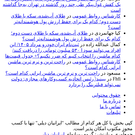
یک کفش غول‌پیکر طی چند روز گذشته در تهران به‌جا گذاشته
است
کارشناس روابط عمومی
در
طلای آب‌شده، سکه یا طلای
دست دوم؛ کدام یک برای حفظ ارزش پول هوشمندانه‌تر
است؟
کیا جهانمردی
در
طلای آب‌شده، سکه یا طلای دست دوم؛
کدام یک برای حفظ ارزش پول هوشمندانه‌تر است؟
کمال عبدالله زاده
در
ثبت‌نام ایران‌خودرو مرداد ۱۴۰۵/ این
افراد می‌توانند سود ا ۵۳۰ میلیون تومانی را دریافت کنند/
کدام ماشین را انتخاب کنیم که ضرر نکنیم؟+ جدول قیمت‌ها
کارشناس روابط عمومی
در
راحت ترین و نرم ترین ماشین
ایرانی کدام است؟
مسعود
در
راحت ترین و نرم ترین ماشین ایرانی کدام است؟
Fhfi
در
ببینید| ٰرئیس اتحادیه کسب‌وکارهای مجازی: دولت
نمی‌تواند فیلترینگ را بردارد
حقوق محتوایی
درباره ما
تماس با ما
تبلیغات
کپی بخش یا کل هر کدام از مطالب "ایرانیان دیلی" تنها با کسب
مجوز مکتوب امکان پذیر است.
جمع‌آوری و بازنشر: گروه رسانه‌ای
ایرانیان دیلی