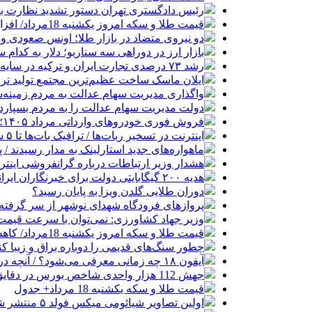
رئیس دادگستری تهران دستور تشدید نظارت بر 
قیمت طلا و سکه امروز یکشنبه 18مرداد/ افزایش قیمت ها + جدول و جزئیات
دو نیروی متضاد در بازار طلا؛ اونس صعودی و د
بازار ارز در دوراهی سه سناریو؛ دلار به کدام
رشد ۷۳ درصدی تجارت ایران و ترکیه در سایه محاصره دریایی
ایلان ماسک ساخت عظیم‌ترین مجتمع تولید تر
واگذاری مدیریت سهام عدالت به مردم زمینه
دولت مدیریت سهام عدالت را به مردم بسپارد
فروش فوری خودروهای وارداتی مرداد ۱۴۰۵؛ بدون قرعه‌کشی و حساب وکالتی
اینترنت در تسخیر ربات‌ها / ترافیک بات‌ها تا ۵ سال آینده هزار برابر انسان‌ها خواهد شد
ماهواره‌های جدید استارلینک به مدار رسیدند / پرتاب ۲۴ ماهواره با
هشدار وزیر ارتباطات درباره گرانفروشی اینترن
هدیه ۲۰۰ گیگابایتی دولت برای خبرنگاران ایرانسلی
دوران طلایی گلدن ویزا به پایان رسید؟
پروازهای فرودگاه شهدای نوشهر از سر گرفته
وزیر جهاد کشاورزی: نمی‌توان با سرعت قیمت گ
قیمت طلا و سکه امروز یکشنبه 18مرداد/ کاهش همه قیمت ها + جدول
چطور سنگ‌های قدیمی را دوباره براق و زیبا کن
آیفون ۱۸ چه زمانی معرفی می‌شود؟ / آنچه درباره گوشی جدید اپل می‌دانیم
جهش 112 هزار واحدی شاخص بورس در دقایق ابتدایی معاملات امروز
قیمت طلا و سکه یکشنبه 18 مرداد+ جدول
اولین تصاویر شیائومی میکس فولد ۵ منتشر شد