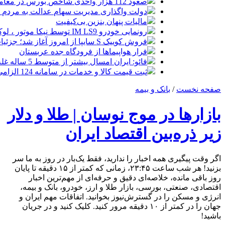
صعود 112 هزار واحدی شاخص بورس در معاملات امروز
دولت واگذاری مدیریت سهام عدالت به مردم را
مالیات پنهان بنزین بی‌کیفیت
رونمایی خودرو IM LS9 توسط نیکا موتور ، لوکس ترین شاسی بلند EREV در ایران
فروش کوییک S سایپا از امروز آغاز شد؛ جزئیات ثبت‌نام و شرایط
فرار هواپیماها از فرودگاه جده عربستان
فائو: ایران امسال بیشتر از متوسط 5 ساله غله تولید می‌کند
ثبت قیمت کالا و خدمات در سامانه 124 الزامی شد
صفحه نخست
/
بانک و بیمه
بازارها در موج نوسان | طلا و دلار
زیر ذره‌بین اقتصاد ایران
اگر وقت پیگیری همه اخبار را ندارید، فقط یک‌بار در روز به ما سر
بزنید! هر شب ساعت ۲۳:۴۵، زمانی که کمتر از ۱۵ دقیقه تا پایان
روز باقی مانده، خلاصه‌ای دقیق و حرفه‌ای از مهم‌ترین اخبار
اقتصادی، صنعتی، بورسی، بازار طلا و ارز، خودرو، بانک و بیمه،
انرژی و مسکن را در گسترش‌نیوز بخوانید. اتفاقات مهم ایران و
جهان را در کمتر از ۱۰ دقیقه مرور کنید. کلیک کنید و در جریان
باشید!