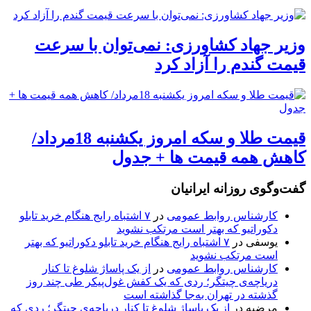
وزیر جهاد کشاورزی: نمی‌توان با سرعت
قیمت گندم را آزاد کرد
قیمت طلا و سکه امروز یکشنبه 18مرداد/
کاهش همه قیمت ها + جدول
گفت‌وگوی روزانه ایرانیان
کارشناس روابط عمومی
در
۷ اشتباه رایج هنگام خرید تابلو
دکوراتیو که بهتر است مرتکب نشوید
یوسفی
در
۷ اشتباه رایج هنگام خرید تابلو دکوراتیو که بهتر
است مرتکب نشوید
کارشناس روابط عمومی
در
از یک پاساژ شلوغ تا کنار
دریاچه‌ی چیتگر؛ ردی که یک کفش غول‌پیکر طی چند روز
گذشته در تهران به‌جا گذاشته است
مرضیه
در
از یک پاساژ شلوغ تا کنار دریاچه‌ی چیتگر؛ ردی که