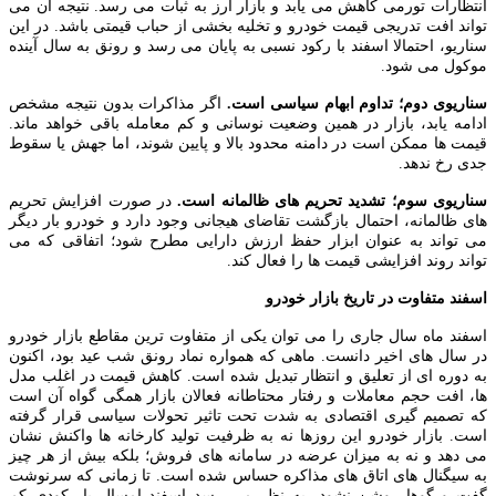
انتظارات تورمی کاهش می‌ یابد و بازار ارز به ثبات می‌ رسد. نتیجه آن می‌
تواند افت تدریجی قیمت خودرو و تخلیه بخشی از حباب قیمتی باشد. در این
سناریو، احتمالا اسفند با رکود نسبی به پایان می‌ رسد و رونق به سال آینده
موکول می‌ شود.
سناریوی دوم؛ تداوم ابهام سیاسی است.
اگر مذاکرات بدون نتیجه مشخص
ادامه یابد، بازار در همین وضعیت نوسانی و کم‌ معامله باقی خواهد ماند.
قیمت‌ ها ممکن است در دامنه محدود بالا و پایین شوند، اما جهش یا سقوط
جدی رخ ندهد.
سناریوی سوم؛ تشدید تحریم های ظالمانه است.
در صورت افزایش تحریم
های ظالمانه، احتمال بازگشت تقاضای هیجانی وجود دارد و خودرو بار دیگر
می‌ تواند به عنوان ابزار حفظ ارزش دارایی مطرح شود؛ اتفاقی که می‌
تواند روند افزایشی قیمت‌ ها را فعال کند.
اسفند متفاوت در تاریخ بازار خودرو
اسفند ماه سال جاری را می‌ توان یکی از متفاوت‌ ترین مقاطع بازار خودرو
در سال‌ های اخیر دانست. ماهی که همواره نماد رونق شب عید بود، اکنون
به دوره‌ ای از تعلیق و انتظار تبدیل شده است. کاهش قیمت در اغلب مدل‌
ها، افت حجم معاملات و رفتار محتاطانه فعالان بازار همگی گواه آن است
که تصمیم‌ گیری اقتصادی به شدت تحت تاثیر تحولات سیاسی قرار گرفته
است. بازار خودرو این روزها نه به ظرفیت تولید کارخانه‌ ها واکنش نشان
می‌ دهد و نه به میزان عرضه در سامانه‌ های فروش؛ بلکه بیش از هر چیز
به سیگنال‌ های اتاق‌ های مذاکره حساس شده است. تا زمانی که سرنوشت
گفت‌ و گوها روشن نشود، به نظر می‌ رسد اسفند امسال با رکودی کم‌