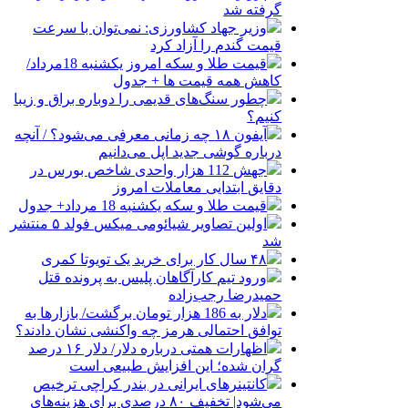
گرفته شد
وزیر جهاد کشاورزی: نمی‌توان با سرعت
قیمت گندم را آزاد کرد
قیمت طلا و سکه امروز یکشنبه 18مرداد/
کاهش همه قیمت ها + جدول
چطور سنگ‌های قدیمی را دوباره براق و زیبا
کنیم؟
آیفون ۱۸ چه زمانی معرفی می‌شود؟ / آنچه
درباره گوشی جدید اپل می‌دانیم
جهش 112 هزار واحدی شاخص بورس در
دقایق ابتدایی معاملات امروز
قیمت طلا و سکه یکشنبه 18 مرداد+ جدول
اولین تصاویر شیائومی میکس فولد ۵ منتشر
شد
۴۸ سال کار برای خرید یک تویوتا کمری
ورود تیم کارآگاهان پلیس به پرونده قتل
حمیدرضا رجب‌زاده
دلار به 186 هزار تومان برگشت/ بازارها به
توافق احتمالی هرمز چه واکنشی نشان دادند؟
اظهارات همتی درباره دلار/ دلار ۱۶ درصد
گران شده؛ این افزایش طبیعی است
کانتینرهای ایرانی در بندر کراچی ترخیص
می‌شود| تخفیف ۸۰ درصدی برای هزینه‌های