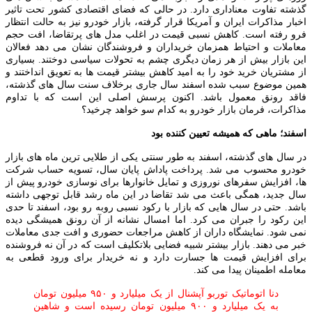
گذشته تفاوت معناداری دارد. در حالی که فضای اقتصادی کشور تحت تاثیر
اخبار مذاکرات ایران و آمریکا قرار گرفته، بازار خودرو نیز به حالت انتظار
فرو رفته است. کاهش نسبی قیمت در اغلب مدل‌ های پرتقاضا، افت حجم
معاملات و احتیاط همزمان خریداران و فروشندگان نشان می‌ دهد فعالان
این بازار بیش از هر زمان دیگری چشم به تحولات سیاسی دوختند. بسیاری
از مشتریان خرید خود را به امید کاهش بیشتر قیمت‌ ها به تعویق انداختند و
همین موضوع سبب شده اسفند سال جاری برخلاف سنت سال‌ های گذشته،
فاقد رونق معمول باشد. اکنون پرسش اصلی این است که با تداوم
مذاکرات، فرمان بازار خودرو به کدام سو خواهد چرخید؟
اسفند؛ ماهی که همیشه تعیین‌ کننده بود
در سال‌ های گذشته، اسفند به‌ طور سنتی یکی از طلایی‌ ترین ماه‌ های بازار
خودرو محسوب می‌ شد. پرداخت پاداش پایان سال، تسویه‌ حساب شرکت‌
ها، افزایش سفرهای نوروزی و تمایل خانوارها برای نوسازی خودرو پیش از
سال جدید، همگی باعث می‌ شد تقاضا در این ماه رشد قابل توجهی داشته
باشد. حتی در سال‌ هایی که بازار با رکود نسبی روبه‌ رو بود، اسفند تا حدی
این رکود را جبران می‌ کرد. اما امسال نشانه‌ از آن رونق همیشگی دیده
نمی‌ شود. نمایشگاه‌ داران از کاهش مراجعات حضوری و افت جدی معاملات
خبر می‌ دهند. بازار بیشتر شبیه فضایی بلاتکلیف است که در آن نه فروشنده
برای افزایش قیمت‌ ها جسارت دارد و نه خریدار برای ورود قطعی به
معامله اطمینان پیدا می‌ کند.
دنا اتوماتیک توربو آپشنال از یک میلیارد و ۹۵۰ میلیون تومان
به یک میلیارد و ۹۰۰ میلیون تومان رسیده است و شاهین