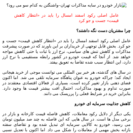
عامل اصلی رکود اسفند امسال را باید در «انتظار کاهش
قیمت» جست‌ و جو کرد
چرا مشتریان دست نگه داشتند؟
عامل اصلی رکود اسفند امسال را باید در «انتظار کاهش قیمت» جست‌ و
جو کرد. بخش قابل توجهی از خریداران بر این باورند که در صورت پیشرفت
مذاکرات و کاهش تنش‌ های سیاسی، نرخ ارز با ثبات یا حتی کاهش مواجه
خواهد شد. از آنجا که قیمت خودرو در کشور رابطه مستقیمی با نرخ ارز
دارد، این انتظار سبب شده تقاضا به تعویق بیفتد.
در سال‌ های گذشته، هر خبر بین المللی می‌ توانست موجی از خرید هیجانی
ایجاد کند؛ چراکه خودرو به عنوان پناهگاه سرمایه تلقی می‌ شد. اما اکنون
فضای ذهنی بازار تغییر کرده است، بسیاری از فعالان اقتصادی معتقدند در
صورت تداوم و بهبود مذاکرات، احتمال افت بیشتر قیمت‌ ها وجود دارد.
بنابراین خرید در شرایط فعلی را پرریسک می‌ دانند.
کاهش جذابیت سرمایه‌ ای خودرو
یکی دیگر از دلایل رکود معاملات، کاهش فاصله قیمت کارخانه و بازار در
برخی مدل‌ ها است. در سال‌ هایی که این فاصله به چند صد میلیون تومان
می‌ رسید، خودرو به کالایی سرمایه‌ ای تبدیل شده بود و تقاضای سفته‌
بازانه بخش مهمی از معاملات را شکل می‌ داد. اما اکنون با تعدیل نسبی