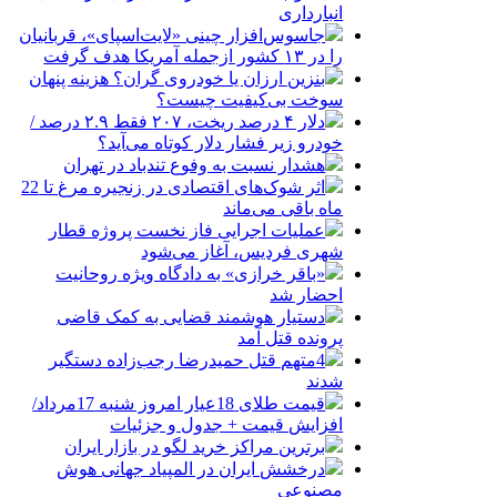
انبارداری
جاسوس‌افزار چینی «لایت‌اسپای»، قربانیان
را در ۱۳ کشور ازجمله آمریکا هدف گرفت
بنزین ارزان یا خودروی گران؟ هزینه پنهان
سوخت بی‌کیفیت چیست؟
دلار ۴ درصد ریخت، ۲۰۷ فقط ۲.۹ درصد /
خودرو زیر فشار دلار کوتاه می‌آید؟
هشدار نسبت به وفوع تندباد در تهران
اثر شوک‌های اقتصادی در زنجیره مرغ تا 22
ماه باقی می‌ماند
عملیات اجرایی فاز نخست پروژه قطار
شهری فردیس، آغاز می‌شود
«باقر خرازی» به دادگاه ویژه روحانیت
احضار شد
دستیار هوشمند قضایی به کمک قاضی
پرونده قتل آمد
4متهم قتل حمیدرضا رجب‌زاده دستگیر
شدند
قیمت طلای 18عیار امروز شنبه 17مرداد/
افزایش قیمت + جدول و جزئیات
برترین مراکز خرید لگو در بازار ایران
درخشش ایران در المپیاد جهانی هوش
مصنوعی