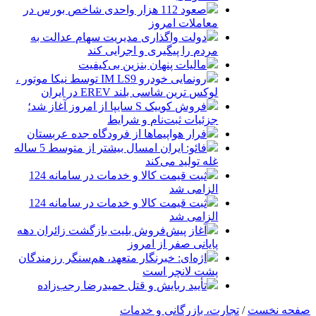
صعود 112 هزار واحدی شاخص بورس در
معاملات امروز
دولت واگذاری مدیریت سهام عدالت به
مردم را پیگیری و اجرایی کند
مالیات پنهان بنزین بی‌کیفیت
رونمایی خودرو IM LS9 توسط نیکا موتور ،
لوکس ترین شاسی بلند EREV در ایران
فروش کوییک S سایپا از امروز آغاز شد؛
جزئیات ثبت‌نام و شرایط
فرار هواپیماها از فرودگاه جده عربستان
فائو: ایران امسال بیشتر از متوسط 5 ساله
غله تولید می‌کند
ثبت قیمت کالا و خدمات در سامانه 124
الزامی شد
ثبت قیمت کالا و خدمات در سامانه 124
الزامی شد
آغاز پیش‌فروش بلیت بازگشت زائران دهه
پایانی صفر از امروز
اژه‌ای: خبرنگار متعهد، هم‌سنگر رزمندگان
پشت لانچر است
تأیید ربایش و قتل حمیدرضا رجب‌زاده
صفحه نخست
/
تجارت، بازرگانی و خدمات