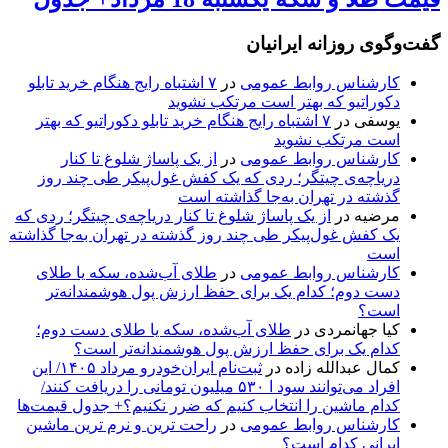
گفت‌وگوی روزانه ایرانیان
کارشناس روابط عمومی
در
۷ اشتباه رایج هنگام خرید تابلو
دکوراتیو که بهتر است مرتکب نشوید
یوسفی
در
۷ اشتباه رایج هنگام خرید تابلو دکوراتیو که بهتر
است مرتکب نشوید
کارشناس روابط عمومی
در
از یک پاساژ شلوغ تا کنار
دریاچه‌ی چیتگر؛ ردی که یک کفش غول‌پیکر طی چند روز
گذشته در تهران به‌جا گذاشته است
مرضیه
در
از یک پاساژ شلوغ تا کنار دریاچه‌ی چیتگر؛ ردی که
یک کفش غول‌پیکر طی چند روز گذشته در تهران به‌جا گذاشته
است
کارشناس روابط عمومی
در
طلای آب‌شده، سکه یا طلای
دست دوم؛ کدام یک برای حفظ ارزش پول هوشمندانه‌تر
است؟
کیا جهانمردی
در
طلای آب‌شده، سکه یا طلای دست دوم؛
کدام یک برای حفظ ارزش پول هوشمندانه‌تر است؟
کمال عبدالله زاده
در
ثبت‌نام ایران‌خودرو مرداد ۱۴۰۵/ این
افراد می‌توانند سود ا ۵۳۰ میلیون تومانی را دریافت کنند/
کدام ماشین را انتخاب کنیم که ضرر نکنیم؟+ جدول قیمت‌ها
کارشناس روابط عمومی
در
راحت ترین و نرم ترین ماشین
ایرانی کدام است؟