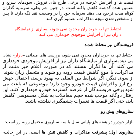
قیمت‌ ها و افزایش عرضه در برخی طرح‌ های فروش، سودهای سریع و
تضمین‌ شده گذشته کاهش یافته است. در چنین شرایطی، سرمایه‌ گذاران
کوتاه‌ مدت ترجیح می‌ دهند سرمایه خود را در وضعیت نقد نگه دارند تا پس
از مشخص شدن نتیجه مذاکرات، تصمیم‌ گیری کنند.
احتیاط تنها به خریداران محدود نمی‌ شود، بسیاری از نمایشگاه‌
داران نیز از افزایش موجودی خودداری می‌ کنند
فروشندگان نیز محتاط شدند
«
بازار
» نشان
احتیاط تنها به خریداران محدود نمی‌ شود، بررسی های میدانی
بسیاری از نمایشگاه‌ داران نیز از افزایش موجودی خودداری
می دهد
می‌ کنند. آن ها نگران‌ هستند که در صورت اعلام خبر مثبت از
مذاکرات، با موج کاهش قیمت روبه‌ رو شوند و متحمل زیان شوند.
از سوی دیگر، اگر شرایط بین المللی به بهبود نرسد، احتمال جهش
نرخ ارز و افزایش قیمت خودرو وجود دارد؛ موضوعی که باعث می‌
شود برخی فروشندگان از عرضه گسترده خودرو خودداری کنند. این
رفتار دوگانه موجب شده حجم معاملات به شکل محسوسی کاهش
یابد، حتی اگر قیمت‌ ها تغییرات چشمگیری نداشته باشند.
سناریوهای پیش رو
بازار خودرو در هفته‌ های پایانی سال با سه سناریوی محتمل روبه‌ رو است:
سناریوی اول؛ پیشرفت مذاکرات و کاهش تنش‌ ها است.
در این حالت،