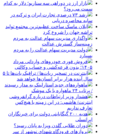
بازار ارز در دوراهی سه سناریو؛ دلار به کدام
سمت می‌رود؟
رشد ۷۳ درصدی تجارت ایران و ترکیه در
سایه محاصره دریایی
ایلان ماسک ساخت عظیم‌ترین مجتمع تولید
تراشه جهان را شروع کرد
واگذاری مدیریت سهام عدالت به مردم
زمینه‌ساز گسترش عدالت
دولت مدیریت سهام عدالت را به مردم
بسپارد
فروش فوری خودروهای وارداتی مرداد
۱۴۰۵؛ بدون قرعه‌کشی و حساب وکالتی
اینترنت در تسخیر ربات‌ها / ترافیک بات‌ها تا ۵
سال آینده هزار برابر انسان‌ها خواهد شد
ماهواره‌های جدید استارلینک به مدار رسیدند
/ پرتاب ۲۴ ماهواره با یک موشک
هشدار وزیر ارتباطات درباره گرانفروشی
اینترنت/ هاشمی: در این زمینه با هیچ‌کس
تعارف نداریم
هدیه ۲۰۰ گیگابایتی دولت برای خبرنگاران
ایرانسلی
دوران طلایی گلدن ویزا به پایان رسید؟
پروازهای فرودگاه شهدای نوشهر از سر