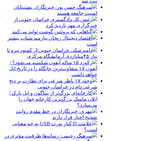
ثبت شد
سرهنگ حسن پور: خبرنگاران پشتیبانان
امنیت جامعه هستند
رئیس کل دادگستری خراسان جنوبی از
خبرگزاری مهر بازدید کرد
گیاهانی که پروتئین گوشت تولید می‌کنند
اقتصاد دیجیتال زنجان نیازمند شتاب بیشتر
است
دامپزشکی خراسان جنوبی؛از کمبود نیرو تا
نیاز ۴۵میلیاردی آزمایشگاه مرکزی
رکورد ۱۵ ساله آیفون شکسته می‌شود؟ /
آیفون ۱۷ متفاوت‌ترین جایگاه را در تاریخ اپل
خواهد داشت
وجود ۱۷ ناظر شرعی برای نظارت بر ذبح
شرعی دام در خراسان جنوبی
کارخانه‌ای بزرگ‌تر از پنتاگون و اپل پارک /
ایلان ماسک بزرگ‌ترین کارخانه جهان را
می‌سازد؟
مهری: خبرنگاران در خط مقدم روایت
صحیح اخبار قرار دارند
علامت D کنار پورت USB به چه معنایی
است؟
سرهنگ رحیمی: رسانه‌ها ظرفیت مؤثری در