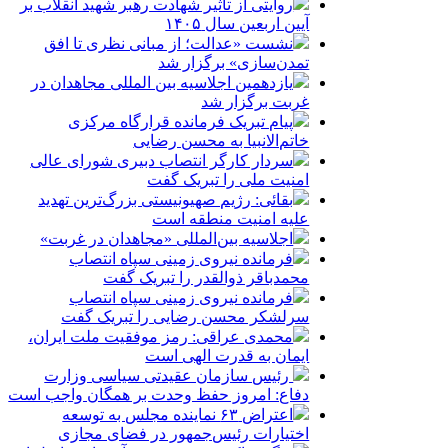
روایتی از تاثیر شهادت رهبر شهید انقلاب بر
آیین اربعین سال ۱۴۰۵
نشست «عدالت؛ از مبانی نظری تا افق
تمدن‌سازی» برگزار شد
یازدهمین اجلاسیه بین المللی مجاهدان در
غربت برگزار شد
پیام تبریک فرمانده قرارگاه مرکزی
خاتم‌الانبیا به محسن رضایی
سردار کارگر انتصاب دبیری شورای عالی
امنیت ملی را تبریک گفت
بقائی: رژیم صهیونیستی بزرگ‌ترین تهدید
علیه امنیت منطقه است
اجلاسیه بین‌المللی «مجاهدان در غربت»
فرمانده نیروی زمینی سپاه انتصاب
محمدباقر ذوالقدر را تبریک گفت
فرمانده نیروی زمینی سپاه انتصاب
سرلشکر محسن رضایی را تبریک گفت
محمدی عراقی: رمز موفقیت ملت ایران،
ایمان به قدرت الهی است
رئیس سازمان عقیدتی سیاسی وزارت
دفاع: امروز حفظ وحدت بر همگان واجب است
اعتراض ۶۳ نماینده مجلس به توسعه
اختیارات رئیس‌جمهور در فضای مجازی