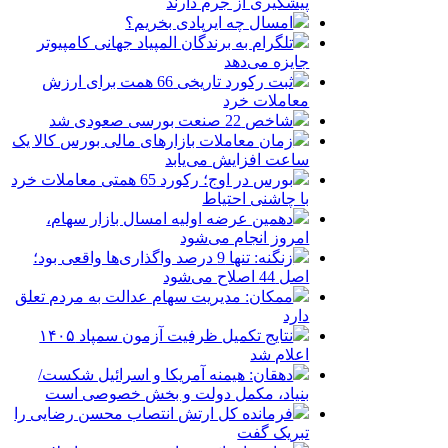
پیشگیری از جرم دارند
امسال چه ایرپادی بخریم؟
تلگرام به برندگان المپیاد جهانی کامپیوتر
جایزه می‌دهد
ثبت رکورد تاریخی 66 همت برای ارزش
معاملات خرد
شاخص 22 صنعت بورسی صعودی شد
زمان معاملات بازارهای مالی بورس کالا یک
ساعت افزایش می‌یابد
بورس در اوج؛ رکورد 65 همتی معاملات خرد
با چاشنی احتیاط
دهمین عرضه اولیه امسال بازار سهام،
امروز انجام می‌شود
زنگنه: تنها 9 درصد واگذاری‌ها واقعی بود؛
اصل 44 اصلاح می‌شود
ممکان: مدیریت سهام عدالت به مردم تعلق
دارد
نتایج تکمیل ظرفیت آزمون سمپاد ۱۴۰۵
اعلام شد
دهقان: هیمنه آمریکا و اسرائیل شکست/
بنیاد، مکمل دولت و بخش خصوصی است
فرمانده کل ارتش انتصاب محسن رضایی را
تبریک گفت