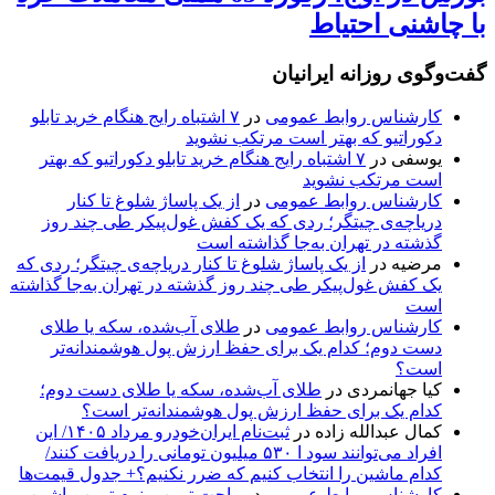
با چاشنی احتیاط
گفت‌وگوی روزانه ایرانیان
کارشناس روابط عمومی
در
۷ اشتباه رایج هنگام خرید تابلو
دکوراتیو که بهتر است مرتکب نشوید
یوسفی
در
۷ اشتباه رایج هنگام خرید تابلو دکوراتیو که بهتر
است مرتکب نشوید
کارشناس روابط عمومی
در
از یک پاساژ شلوغ تا کنار
دریاچه‌ی چیتگر؛ ردی که یک کفش غول‌پیکر طی چند روز
گذشته در تهران به‌جا گذاشته است
مرضیه
در
از یک پاساژ شلوغ تا کنار دریاچه‌ی چیتگر؛ ردی که
یک کفش غول‌پیکر طی چند روز گذشته در تهران به‌جا گذاشته
است
کارشناس روابط عمومی
در
طلای آب‌شده، سکه یا طلای
دست دوم؛ کدام یک برای حفظ ارزش پول هوشمندانه‌تر
است؟
کیا جهانمردی
در
طلای آب‌شده، سکه یا طلای دست دوم؛
کدام یک برای حفظ ارزش پول هوشمندانه‌تر است؟
کمال عبدالله زاده
در
ثبت‌نام ایران‌خودرو مرداد ۱۴۰۵/ این
افراد می‌توانند سود ا ۵۳۰ میلیون تومانی را دریافت کنند/
کدام ماشین را انتخاب کنیم که ضرر نکنیم؟+ جدول قیمت‌ها
کارشناس روابط عمومی
در
راحت ترین و نرم ترین ماشین