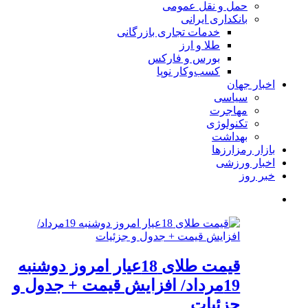
حمل و نقل عمومی
بانکداری ایرانی
خدمات تجاری بازرگانی
طلا و ارز
بورس و فارکس
کسب‌وکار نوپا
اخبار جهان
سیاسی
مهاجرت
تکنولوژی
بهداشت
بازار رمزارزها
اخبار ورزشی
خبر روز
قیمت طلای 18عیار امروز دوشنبه
19مرداد/ افزایش قیمت + جدول و
جزئیات