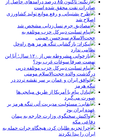
زنگنه: تاکنون ۸۵ درصد درآمدهای حاصل از
صادرات نفت محقق شده است
طرح پشتیبانی و رفع موانع تولید کشاورزی
اصلاح شد
مصادیق جرم نسل‌زدایی مشخص شد
پیام تسلیت دبیرکل حزب موتلفه به
حجت‌الاسلام سیدحسن خمینی
نیکزاد: بازگشایی تنگه هرمز هیچ راه‌حل
نظامی ندارد
بازخوانی مشروطه پس از ۱۲۰ سال؛ آیا این
نهضت صرفاً سوغات غرب بود؟
پیام تسلیت دبیرکل حزب موتلفه درپی
درگذشت والده حجت‌الاسلام مومنی
توافق ایران و عمان بر سر نقشه تردد در
تنگه هرمز
تبادل پیام با آمریکا از طریق میانجی‌ها
صورت می‌گیرد
بقایی: مسئولیت مدیریت آتی تنگه هرمز بر
عهده ایران بود
واکنش سخنگوی وزارت خارجه به پیمان
دفاعی مکه
چرا تجزیه طلبان کرد، هیچگاه جرات حمله به
ایران را پیدا نکردند