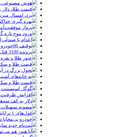
هوش مصنوعی، بستر وقوع 55درصد 
قیمت طلا، دلار و سکه امروز پ
یزد، امسال میزب
بهره گیری حداکث
پرواز موفقیت‌آم
ورود موج تازه گ
اعدام با صندلی 
توقیف 86خودروی لوکس، 187 قطعه زمین و 86 آپارتمان تراستی‌ها
پرونده 3100 قتل به صلح و سازش ختم شد
عبور طلا و نقره
قیمت طلا و سکه امروز پنجشنبه 15مرد
تحول بزرگ در آیفون ۱۸ پرو/ سه قابلیت رویایی که بالاخره به 
به خانه‌های آسی
قیمت طلا و سکه پنجش
گوگل اسیستنت ما
افزایش ظرفیت ق
دلار به کف سه‌ه
مصوبه تسهیلات 
غول‌های ۱ ترابایتی بازار/ معرفی گوشی‌هایی با بالاترین ظرفیت حافظه داخلی در سال ۲۰۲۶
خودرو بی‌محابا
ثبت‌نام جدید سایپا آغاز م
آیا هنوز هم می‌ت