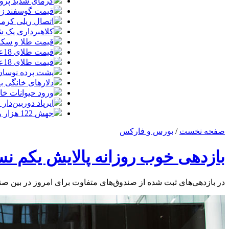
گرمای شدید پروا
قیمت گوسفند زنده 30 درصد کاهش یافت؛ گوشت ا
اتصال ریلی کرمان
کلاهبرداری یک شرکت
قیمت طلا و سکه امروز چهارشنبه 14مر
قیمت طلای 18عیار امروز چهارشنبه 14مرداد/ افزایش قیمت + جدول
قیمت طلای 18عیار امروز 14مرداد 1405/ افزایش قیمت + جدول و جزئیات
پشت پرده نوسان ۴۴ هزار تومانی دلار در چند
دلارهای خانگی به
ورود حیوانات خا
ایرپاد دوربین‌دار اپل احتم
جهش 122 هزار واحدی شاخص بورس؛ ورود یک همت پول حقیقی در آغاز معاملات
صفحه نخست
/
بورس و فارکس
بازدهی خوب روزانه پالایش یکم ن
در بازدهی‌های ثبت شده از صندوق‌های متفاوت برای امروز در بین صندوق‌های ریسکی تنها د