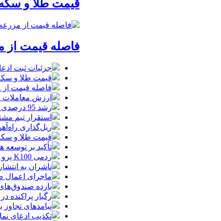
قیمت طلا و سکه امروز جمعه ۱۶ مرداد/
فاصله قیمت از م
جزئیات ثبت ادعا، تهیه نقشه UTM و
قیمت طلا و سکه امروز جمعه ۱۶ مرداد
فاصله قیمت از م
ارزش معاملات خرد از مرز
رشد 95 درصدی ارزش معاملات بورس‌های کالایی
استقرار تیم مشت
ریل‌گذاری راه‌آهن
قیمت طلا و سکه امروز پنجشنبه 15مرداد
تأکید بر توسعه ه
ردمی K100 پرو مکس با باتری غول‌پیکر و شارژ بی‌سیم روانه بازار می‌شود
ناشران به انتشا
ماجرای اعمال ضریب ۲.۷ برای اینترنت بی
بازده صندوق‌های
رگبار پراکنده در
پیامدهای تجاوز به ایران؛ زیان حدود 
تکذیب ادعای نما