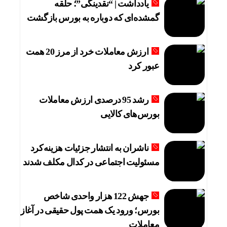
دلار به کف سه‌هفته‌ای رسید/ واکنش طلا و سکه به 
یادداشت | “نقدینگی”؛ حلقه
گمشده‌ای که دوباره به بورس بازگشت
مصوبه تسهیلات گمرکی در شرایط اضطرار تمدید ش
غول‌های ۱ ترابایتی بازار/ معرفی گوشی‌هایی با بالاترین ظرفیت حافظه داخلی در سال ۲۰۲۶
ارزش معاملات خرد از مرز 20 همت
خودرو بی‌محابا در سراشیبی قیمت+ جدول قیمت رو
عبور کرد
ثبت‌نام جدید سایپا آغاز می‌شود؛ فروش کوئیک S با پیش‌پرداخت ۵۰۰ میلیونی
رشد 95 درصدی ارزش معاملات
آیا هنوز هم می‌توان با خرید خانه اقامت اروپا گرفت
بورس‌های کالایی
ناشران به انتشار جزئیات هزینه‌کرد
مسئولیت اجتماعی در کدال مکلف شدند
جهش 122 هزار واحدی شاخص
بورس؛ ورود یک همت پول حقیقی در آغاز
معاملات