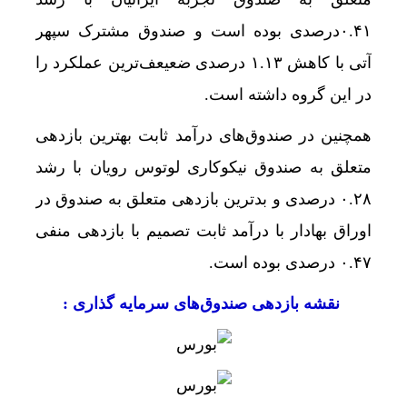
ناشران به انتشار جزئیات هزینه‌کرد مسئولیت اجتم
۰.۴۱درصدی بوده است و صندوق مشترک سپهر
ماجرای اعمال ضریب ۲.۷ برای اینترنت بین‌الملل چیست؟
آتی با کاهش ۱.۱۳ درصدی ضعیعف‌ترین عملکرد را
بازده صندوق‌های املاک در برابر جهش قیمت مسکن؛
در این گروه داشته است.
رگبار پراکنده در نیمه شمالی استان تهران تا شنبه
همچنین در صندوق‌های درآمد ثابت بهترین بازدهی
پیامدهای تجاوز به ایران؛ زیان حدود ۲۰۰ میلیون یورویی شرکت هواپیمایی مجارستان
متعلق به صندوق نیکوکاری لوتوس رویان با رشد
۰.۲۸ درصدی و بدترین بازدهی متعلق به صندوق در
تکذیب ادعای نماینده مجلس درباره نحوه ردزنی محل
اوراق بهادار با درآمد ثابت تصمیم با بازدهی منفی
هوش مصنوعی، بستر وقوع 55درصد جرایم سایبری آفریقاست
۰.۴۷ درصدی بوده است.
قیمت طلا، دلار و سکه امروز پنجشنبه 15مرداد/ افزایش قیمت ها + جدول
نقشه بازدهی صندوق‌های سرمایه گذاری :
یزد، امسال میزبان دومین همایش بین‌المللی سرمایه
بهره گیری حداکثری از ظرفیت موافقت‌نامه تجارت آ
پرواز موفقیت‌آمیز هواپیمای مسافربری چین در ارتف