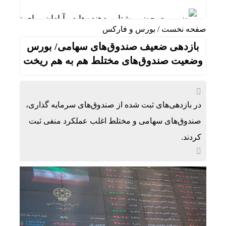
ضرورت حضور شتاب ‌دهنده‌ها در آبادان برای توسعه
صفحه نخست
/
بورس و فارکس
نقشه اپل علیه سامسونگ شکست خورد
بازدهی ضعیف صندوق‌های سهامی/ بورس
الزام احتمالی اتاق امن؛ هزینه ساخت مسکن چقدر ا
وضعیت صندوق‌های مختلط هم به هم ریخت
افت شدید صدور پروانه‌های ساختمانی؛ بازار مسکن
رگبار و رعدوبرق در راه شمال کشور؛ تهران خنک‌تر
در بازدهی‌های ثبت شده از صندوق‌های سرمایه گذاری،
ایران؛ شریک راهبردی اتحادیه اقتصادی اوراسیا در
صندوق‌های سهامی و مختلط اغلب عملکرد منفی ثبت
کردند.
ایران پیشنهاد برگزاری دوره‌ای «اکسپو بریکس» را ار
اعمال ضریب ۲.۷ برای اینترنت بین‌الملل صحت دارد؟ / واکنش سازمان تنظیم مقررات
8 چراغ قرمز در صورت‌های مالی که احتمال تقلب را آشکار می‌کند
یادداشت | “نقدینگی”؛ حلقه گمشده‌ای که دوباره ب
۷ اشتباه رایج هنگام خرید تابلو دکوراتیو که بهتر است مرتکب نشوید