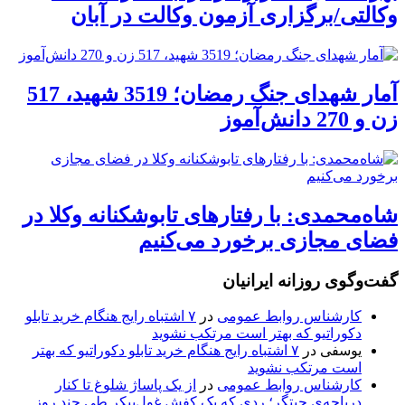
وکالتی/برگزاری آزمون وکالت در آبان
آمار شهدای جنگ رمضان؛ 3519 شهید، 517
زن و 270 دانش‌آموز
شاه‌محمدی: با رفتارهای تابوشکنانه وکلا در
فضای مجازی برخورد می‌کنیم
گفت‌وگوی روزانه ایرانیان
کارشناس روابط عمومی
در
۷ اشتباه رایج هنگام خرید تابلو
دکوراتیو که بهتر است مرتکب نشوید
یوسفی
در
۷ اشتباه رایج هنگام خرید تابلو دکوراتیو که بهتر
است مرتکب نشوید
کارشناس روابط عمومی
در
از یک پاساژ شلوغ تا کنار
دریاچه‌ی چیتگر؛ ردی که یک کفش غول‌پیکر طی چند روز