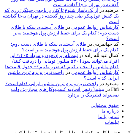
گذشته در تهران به‌جا گذاشته است
مرضیه
در
از یک پاساژ شلوغ تا کنار دریاچه‌ی چیتگر؛ ردی که
یک کفش غول‌پیکر طی چند روز گذشته در تهران به‌جا گذاشته
است
کارشناس روابط عمومی
در
طلای آب‌شده، سکه یا طلای
دست دوم؛ کدام یک برای حفظ ارزش پول هوشمندانه‌تر
است؟
کیا جهانمردی
در
طلای آب‌شده، سکه یا طلای دست دوم؛
کدام یک برای حفظ ارزش پول هوشمندانه‌تر است؟
کمال عبدالله زاده
در
ثبت‌نام ایران‌خودرو مرداد ۱۴۰۵/ این
افراد می‌توانند سود ا ۵۳۰ میلیون تومانی را دریافت کنند/
کدام ماشین را انتخاب کنیم که ضرر نکنیم؟+ جدول قیمت‌ها
کارشناس روابط عمومی
در
راحت ترین و نرم ترین ماشین
ایرانی کدام است؟
مسعود
در
راحت ترین و نرم ترین ماشین ایرانی کدام است؟
Fhfi
در
ببینید| ٰرئیس اتحادیه کسب‌وکارهای مجازی: دولت
نمی‌تواند فیلترینگ را بردارد
حقوق محتوایی
درباره ما
تماس با ما
تبلیغات
کپی بخش یا کل هر کدام از مطالب "ایرانیان دیلی" تنها با کسب