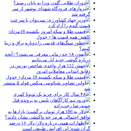
دوران طلایی گلدن ویزا به پایان رسید؟
پروازهای فرودگاه شهدای نوشهر از سر
گرفته شد
وزیر جهاد کشاورزی: نمی‌توان با سرعت
قیمت گندم را آزاد کرد
قیمت طلا و سکه امروز یکشنبه 18مرداد/
کاهش همه قیمت ها + جدول
چطور سنگ‌های قدیمی را دوباره براق و زیبا
کنیم؟
آیفون ۱۸ چه زمانی معرفی می‌شود؟ / آنچه
درباره گوشی جدید اپل می‌دانیم
جهش 112 هزار واحدی شاخص بورس در
دقایق ابتدایی معاملات امروز
قیمت طلا و سکه یکشنبه 18 مرداد+ جدول
اولین تصاویر شیائومی میکس فولد ۵ منتشر
شد
۴۸ سال کار برای خرید یک تویوتا کمری
ورود تیم کارآگاهان پلیس به پرونده قتل
حمیدرضا رجب‌زاده
دلار به 186 هزار تومان برگشت/ بازارها به
توافق احتمالی هرمز چه واکنشی نشان دادند؟
اظهارات همتی درباره دلار/ دلار ۱۶ درصد
گران شده؛ این افزایش طبیعی است