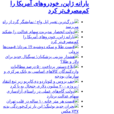
یارانه ژاپن، خودروهای آمریکا را
کم‌مصرف‌تر کرد
بزرگ‌ترین تغییر اپل واچ / نمایشگر گرد از راه
می‌رسد
دولت انحصار مدیریت سهام عدالت را بشکند
یارانه ژاپن، خودروهای آمریکا را
کم‌مصرف‌تر کرد
قیمت طلا و سکه دوشنبه 19 مرداد/ قیمت‌ها
نزولی
هشدار بنزینی پزشکیان؛ سیگنال جدید برای
دلار و طلا؟
ابلاغ دستور پرداخت ۵۰ درصد مطالبات
واردکنندگان کالاهای اساسی به بانک مرکزی و
سازمان بودجه
جف بزوس و لئوناردو دی‌کاپریو زیر تیغ انتقاد
/ پروژه ۲۰۰ میلیون دلاری جنجال به پا کرد
دولت گام‌های عملی در راستای آزادسازی
سهام عدالت بردارد
قیمت هر متر خانه ۱۰ ساله در قلب تهران
بحران جدید بوئینگ؛ این بار ترک‌خوردگی بدنه
۷۳۷ مکس