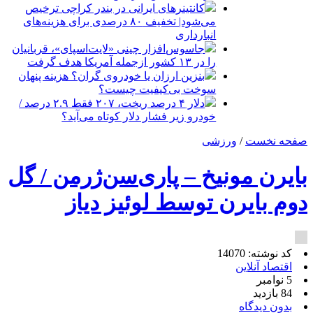
کانتینرهای ایرانی در بندر کراچی ترخیص
می‌شود| تخفیف ۸۰ درصدی برای هزینه‌های
انبارداری
جاسوس‌افزار چینی «لایت‌اسپای»، قربانیان
را در ۱۳ کشور ازجمله آمریکا هدف گرفت
بنزین ارزان یا خودروی گران؟ هزینه پنهان
سوخت بی‌کیفیت چیست؟
دلار ۴ درصد ریخت، ۲۰۷ فقط ۲.۹ درصد /
خودرو زیر فشار دلار کوتاه می‌آید؟
صفحه نخست
/
ورزشی
بایرن مونیخ – پاری‌سن‌ژرمن / گل
دوم بایرن توسط لوئیز دیاز
کد نوشته: 14070
اقتصاد آنلاین
5 نوامبر
84 بازدید
بدون دیدگاه