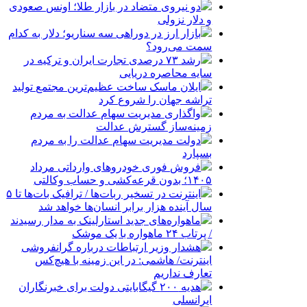
دو نیروی متضاد در بازار طلا؛ اونس صعودی
و دلار نزولی
بازار ارز در دوراهی سه سناریو؛ دلار به کدام
سمت می‌رود؟
رشد ۷۳ درصدی تجارت ایران و ترکیه در
سایه محاصره دریایی
ایلان ماسک ساخت عظیم‌ترین مجتمع تولید
تراشه جهان را شروع کرد
واگذاری مدیریت سهام عدالت به مردم
زمینه‌ساز گسترش عدالت
دولت مدیریت سهام عدالت را به مردم
بسپارد
فروش فوری خودروهای وارداتی مرداد
۱۴۰۵؛ بدون قرعه‌کشی و حساب وکالتی
اینترنت در تسخیر ربات‌ها / ترافیک بات‌ها تا ۵
سال آینده هزار برابر انسان‌ها خواهد شد
ماهواره‌های جدید استارلینک به مدار رسیدند
/ پرتاب ۲۴ ماهواره با یک موشک
هشدار وزیر ارتباطات درباره گرانفروشی
اینترنت/ هاشمی: در این زمینه با هیچ‌کس
تعارف نداریم
هدیه ۲۰۰ گیگابایتی دولت برای خبرنگاران
ایرانسلی