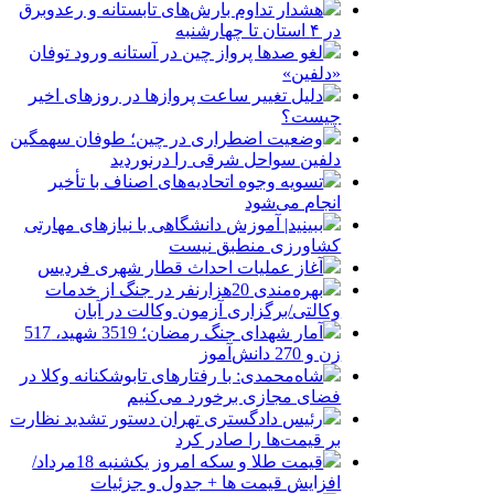
هشدار تداوم بارش‌های تابستانه و رعدوبرق
در ۴ استان تا چهارشنبه
لغو صدها پرواز چین در آستانه ورود توفان
«دلفین»
دلیل تغییر ساعت پروازها در روزهای اخیر
چیست؟
وضعیت اضطراری در چین؛ طوفان سهمگین
دلفین سواحل شرقی را درنوردید
تسویه وجوه اتحادیه‌های اصناف با تأخیر
انجام می‌شود
ببینید| آموزش دانشگاهی با نیازهای مهارتی
کشاورزی منطبق نیست
آغاز عملیات احداث قطار شهری فردیس
بهره‌مندی 20هزارنفر در جنگ از خدمات
وکالتی/برگزاری آزمون وکالت در آبان
آمار شهدای جنگ رمضان؛ 3519 شهید، 517
زن و 270 دانش‌آموز
شاه‌محمدی: با رفتارهای تابوشکنانه وکلا در
فضای مجازی برخورد می‌کنیم
رئیس دادگستری تهران دستور تشدید نظارت
بر قیمت‌ها را صادر کرد
قیمت طلا و سکه امروز یکشنبه 18مرداد/
افزایش قیمت ها + جدول و جزئیات