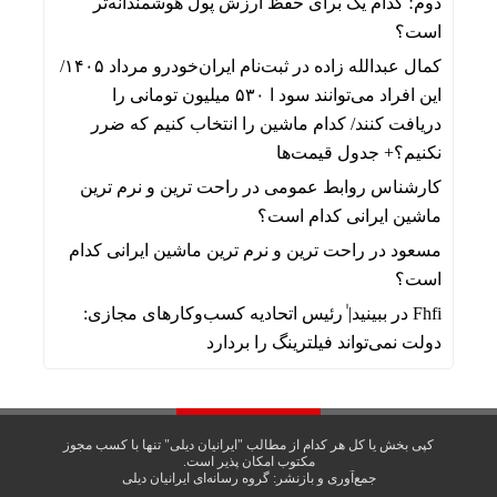
دوم؛ کدام یک برای حفظ ارزش پول هوشمندانه‌تر
است؟
کمال عبدالله زاده
در
ثبت‌نام ایران‌خودرو مرداد ۱۴۰۵/
این افراد می‌توانند سود ا ۵۳۰ میلیون تومانی را
دریافت کنند/ کدام ماشین را انتخاب کنیم که ضرر
نکنیم؟+ جدول قیمت‌ها
کارشناس روابط عمومی
در
راحت ترین و نرم ترین
ماشین ایرانی کدام است؟
مسعود
در
راحت ترین و نرم ترین ماشین ایرانی کدام
است؟
Fhfi
در
ببینید| ٰرئیس اتحادیه کسب‌وکارهای مجازی:
دولت نمی‌تواند فیلترینگ را بردارد
کپی بخش یا کل هر کدام از مطالب "ایرانیان دیلی" تنها با کسب مجوز
مکتوب امکان پذیر است.
جمع‌آوری و بازنشر: گروه رسانه‌ای
ایرانیان دیلی