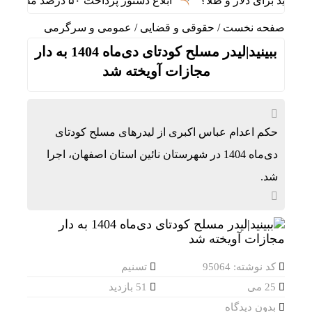
ید برای دلار و طلا؟
ابلاغ دستور پرداخت ۵۰ درصد مطالبات واردکنندگان کالاهای اساسی به بانک مرکزی و سازمان بودجه
صفحه نخست
/
حقوقی و قضایی
/
عمومی و سرگرمی
ببینید|لیدر‌ مسلح کودتای دی‌ماه 1404 به دار
مجازات آویخته شد
حکم اعدام عباس اکبری از لیدرهای مسلح کودتای
دی‌ماه 1404 در شهرستان نائین استان اصفهان، اجرا
شد.
کد نوشته: 95064
تسنیم
25 می
51 بازدید
بدون دیدگاه