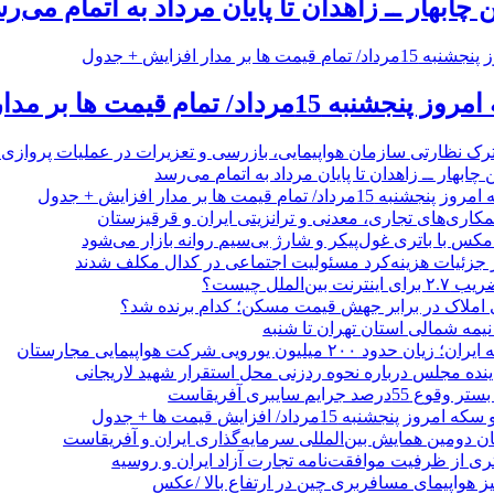
 چابهار ــ زاهدان تا پایان مرداد به اتمام می‌ر
 تمام قیمت ها بر مدار افزایش + جدول
رک نظارتی سازمان هواپیمایی، بازرسی و تعزیرات در عملیات پروازی 
 چابهار ــ زاهدان تا پایان مرداد به اتمام می‌رسد
/ تمام قیمت ها بر مدار افزایش + جدول
مکاری‌های تجاری، معدنی و ترانزیتی ایران و قرقیزستان
ر جزئیات هزینه‌کرد مسئولیت اجتماعی در کدال مکلف شدند
ن‌الملل چیست؟
 املاک در برابر جهش قیمت مسکن؛ کدام برنده شد؟
 نیمه شمالی استان تهران تا شنبه
۲۰۰ میلیون یورویی شرکت هواپیمایی مجارستان
ینده مجلس درباره نحوه ردزنی محل استقرار شهید لاریجانی
جرایم سایبری آفریقاست
نجشنبه 15مرداد/ افزایش قیمت ها + جدول
ان دومین همایش بین‌المللی سرمایه‌گذاری ایران و آفریقاست
ری از ظرفیت موافقت‌نامه تجارت آزاد ایران و روسیه
یز هواپیمای مسافربری چین در ارتفاع بالا /عکس