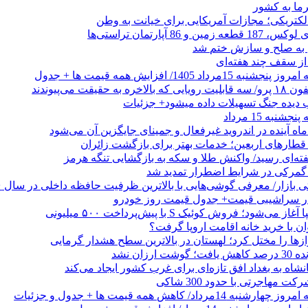
رما به کشور
الکتریکی؛ مجازات آمریکایی برای خیانت به وطن
 از سقف چند هفته‌ای
اد 1405/ افزایش همه قیمت ها + جدول
حقیقت می‌پیوندند
ب دیده جنگ تسهیلات داده میشود+ جزئیات
نبه 15 مرداد
ه آینده در اندروید غیرفعال و جمینای جایگزین آن می‌شود
طارهای اربعین؛ خدمات بهتر برای بازگشت زائران
فته‌ای رسید/ واکنش طلا و سکه به بازگشایی تنگه هرمز
گمرکی در شرایط اضطرار تمدید شد
 در سراشیبی قیمت+ جدول قیمت روز خودرو
ی‌شود؛ فروش کوئیک S با پیش‌پرداخت ۵۰۰ میلیونی
وان با خرید خانه اقامت اروپا گرفت؟
زها را مختل کرد؛ لهستان در بالاترین سطح هشدار گرمایی
رزان نشد
شاه به بغداد افق تازه‌ای برای غرب کشور ایجاد می‌کند
 مهاجرتی با حدود 300 شاکی
داد/ کاهش همه قیمت ها + جدول و جزئیات