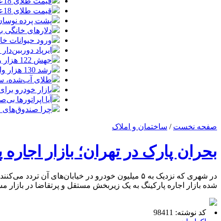
قیمت طلای 18عیار امروز چهارشنبه 14مرداد/ افزایش قیمت + جدول
قیمت طلای 18عیار امروز 14مرداد 1405/ افزایش قیمت + جدول و جزئیات
پشت پرده نوسان ۴۴ هزار تومانی دلار در چند
دلارهای خانگی به
ورود حیوانات خا
ایرپاد دوربین‌دار اپل احتم
جهش 122 هزار واحدی شاخص بورس؛ ورود یک همت پول حقیقی در آغاز معاملات
رشد 130 هزار واحدی بورس با ورود 6 همت پول حقیقی/ صف خرید 700 نماد
طلای آب‌شده، س
بازار خودرو برای خودروهای 5-10
آیا اپراتورها بی‌صد
چرا صندوق‌های ا
صفحه نخست
/
ساختمان و املاک
بحران پارک در تهران؛ بازار اجاره پ
در شهری که نزدیک به ۵ میلیون خودرو در خیابان‌ها
شده بازار اجاره پارکینگ به یک زیربخش مستقل و پرتقاضا در بازار م
کد نوشته: 98411