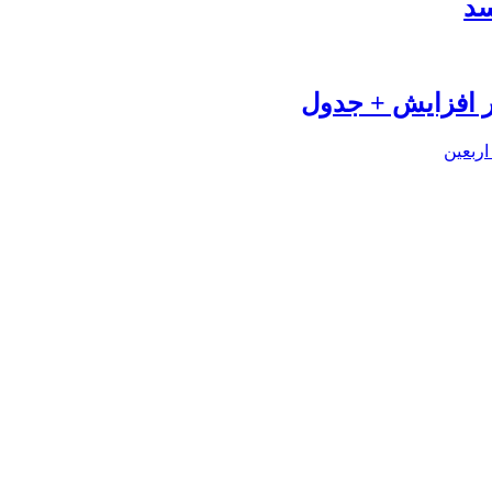
سد
اربعین