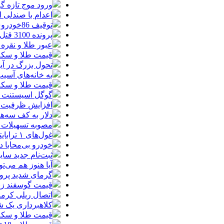
ورود موج تازه گ
اعدام با صندلی 
توقیف 86خودروی لوکس، 187 قطعه زمین و 86 آپارتمان تراستی‌ها
پرونده 3100 قتل به صلح و سازش ختم شد
عبور طلا و نقره
قیمت طلا و سکه امروز پنجشنبه 15مرد
تحول بزرگ در آیفون ۱۸ پرو/ سه قابلیت رویایی که بالاخره به 
به خانه‌های آسی
قیمت طلا و سکه پنجش
گوگل اسیستنت ما
افزایش ظرفیت ق
دلار به کف سه‌ه
مصوبه تسهیلات 
غول‌های ۱ ترابایتی بازار/ معرفی گوشی‌هایی با بالاترین ظرفیت حافظه داخلی در سال ۲۰۲۶
خودرو بی‌محابا
ثبت‌نام جدید سایپا آغاز م
آیا هنوز هم می‌ت
گرمای شدید پروا
قیمت گوسفند زنده 30 درصد کاهش یافت؛ گوشت ا
اتصال ریلی کرمان
کلاهبرداری یک شرکت
قیمت طلا و سکه امروز چهارشنبه 14مر