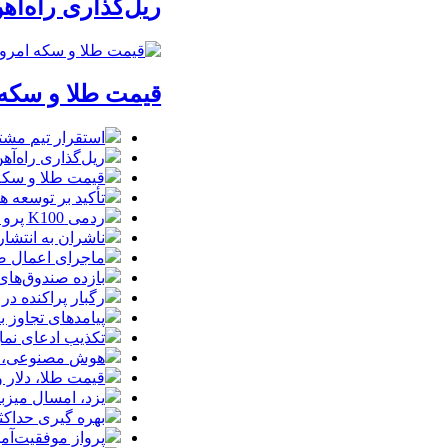
ریل‌گذاری راه‌آهن
قیمت طلا و سکه امروز پنجشنبه 15مرداد/
استقرار تیم مشت
ریل‌گذاری راه‌آهن
قیمت طلا و سکه امروز پنجشنبه 15مرداد
تأکید بر توسعه ه
ردمی K100 پرو مکس با باتری غول‌پیکر و شارژ بی‌سیم روانه بازار می‌شود
ناشران به انتشا
ماجرای اعمال ضریب ۲.۷ برای اینترنت بی
بازده صندوق‌های
رگبار پراکنده در
پیامدهای تجاوز به ایران؛ زیان حدود 
تکذیب ادعای نما
هوش مصنوعی، بستر وقوع 55درصد 
قیمت طلا، دلار و سکه امروز پ
یزد، امسال میزب
بهره گیری حداکث
پرواز موفقیت‌آم