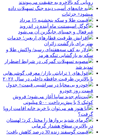
رویایی که بالاخره به حقیقت می‌پیوندند
به خانه‌های آسیب دیده جنگ تسهیلات داده
میشود+ جزئیات
قیمت طلا و سکه پنجشنبه 15 مرداد
گوگل اسیستنت ماه آینده در اندروید
غیرفعال و جمینای جایگزین آن می‌شود
افزایش ظرفیت قطارهای اربعین؛ خدمات
بهتر برای بازگشت زائران
دلار به کف سه‌هفته‌ای رسید/ واکنش طلا و
سکه به بازگشایی تنگه هرمز
مصوبه تسهیلات گمرکی در شرایط اضطرار
تمدید شد
غول‌های ۱ ترابایتی بازار/ معرفی گوشی‌هایی
با بالاترین ظرفیت حافظه داخلی در سال ۲۰۲۶
خودرو بی‌محابا در سراشیبی قیمت+ جدول
قیمت روز خودرو
ثبت‌نام جدید سایپا آغاز می‌شود؛ فروش
کوئیک S با پیش‌پرداخت ۵۰۰ میلیونی
آیا هنوز هم می‌توان با خرید خانه اقامت اروپا
گرفت؟
گرمای شدید پروازها را مختل کرد؛ لهستان
در بالاترین سطح هشدار گرمایی
قیمت گوسفند زنده 30 درصد کاهش یافت؛