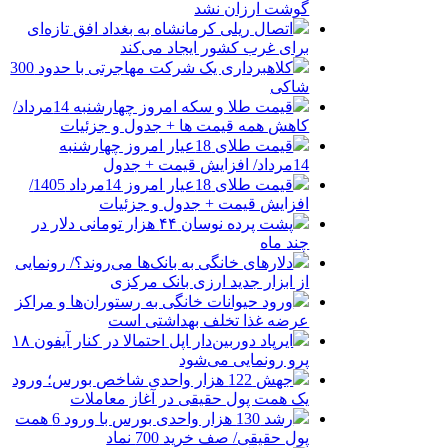
گوشت ارزان نشد
اتصال ریلی کرمانشاه به بغداد افق تازه‌ای
برای غرب کشور ایجاد می‌کند
کلاهبرداری یک شرکت مهاجرتی با حدود 300
شاکی
قیمت طلا و سکه امروز چهارشنبه 14مرداد/
کاهش همه قیمت ها + جدول و جزئیات
قیمت طلای 18عیار امروز چهارشنبه
14مرداد/ افزایش قیمت + جدول
قیمت طلای 18عیار امروز 14مرداد 1405/
افزایش قیمت + جدول و جزئیات
پشت پرده نوسان ۴۴ هزار تومانی دلار در
چند ماه
دلارهای خانگی به بانک‌ها می‌روند؟/ رونمایی
از ابزار جدید ارزی بانک مرکزی
ورود حیوانات خانگی به رستوران‌ها و مراکز
عرضه غذا تخلف بهداشتی است
ایرپاد دوربین‌دار اپل احتمالا در کنار آیفون ۱۸
پرو رونمایی می‌شود
جهش 122 هزار واحدی شاخص بورس؛ ورود
یک همت پول حقیقی در آغاز معاملات
رشد 130 هزار واحدی بورس با ورود 6 همت
پول حقیقی/ صف خرید 700 نماد