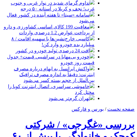
تداوم گرمای شدید در نوار غربی و جنوب
غرب؛ نجف و کربلا در آستانه ۵۰ درجه
سامانه «سیتا» تا هفته آینده در کشور فعال
می‌شود
معافیت 199 کالای اساسی کشاورزی و دارو
از پرداخت عوارض 1.2 درصدی واردات
کاسبی خارج‌نشین‌ها با سهمیه اقامت / ۸
میلیارد بده خودرو وارد کن!
افت 24 درصدی تولید خودرو در کشور
خودرو بی‌مهابا در سراشیبی قیمت+ جدول
قیمت روز خودرو
واکنش ایرانسل به ابهام درباره مصرف
اینترنت: دقیقاً به اندازه مصرف ترافیک
بین‌الملل از حجم بسته کسر می‌شود
خاموشی سراسری، اتصال اینترنت کوبا را
مختل کرد
تهران گرم‌تر می‌شود
صفحه نخست
/
بورس و فارکس
بررسی «غگرجی» / شرکتی
کوچک و خانوادگی با بیش از ۶۰