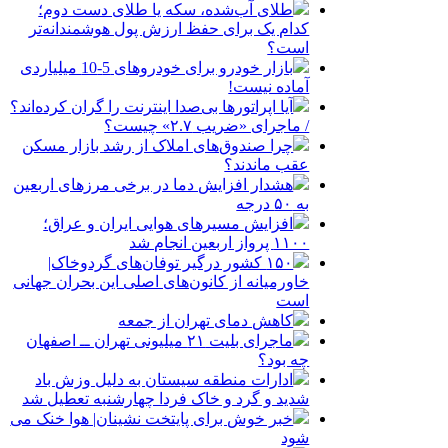
طلای آب‌شده، سکه یا طلای دست دوم؛
کدام یک برای حفظ ارزش پول هوشمندانه‌تر
است؟
بازار خودرو برای خودروهای 5-10 میلیاردی
آماده نیست!
آیا اپراتورها بی‌صدا اینترنت را گران کرده‌اند؟
/ ماجرای «ضریب ۲.۷» چیست؟
چرا صندوق‌های املاک از رشد بازار مسکن
عقب ماندند؟
هشدار افزایش دما در برخی مرزهای اربعین
به ۵۰ درجه
افزایش مسیرهای هوایی ایران و عراق؛
۱۱۰۰ پرواز اربعین انجام شد
۱۵۰ کشور درگیر توفان‌های گردوخاک|
خاورمیانه از کانون‌های اصلی این بحران جهانی
است
کاهش دمای تهران از جمعه
ماجرای بلیت ۲۱ میلیونی تهران ــ اصفهان
چه بود؟
ادارات منطقه سیستان به دلیل وزش باد
شدید و گرد و خاک فردا چهارشنبه تعطیل شد
خبر خوش برای پایتخت نشینان| هوا خنک می
شود