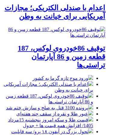
اعدام با صندلی الکتریکی؛ مجازات
آمریکایی برای خیانت به وطن
توقیف 86خودروی لوکس، 187
قطعه زمین و 86 آپارتمان
تراستی‌ها
ورود موج تازه گرما به کشور
اعدام با صندلی الکتریکی؛ مجازات آمریکایی
برای خیانت به وطن
توقیف 86خودروی لوکس، 187 قطعه زمین
و 86 آپارتمان تراستی‌ها
پرونده 3100 قتل به صلح و سازش ختم شد
عبور طلا و نقره از سقف چند هفته‌ای
قیمت طلا و سکه امروز پنجشنبه 15مرداد
1405/ افزایش همه قیمت ها + جدول
تحول بزرگ در آیفون ۱۸ پرو/ سه قابلیت