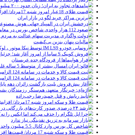
پیامدهای تجاوز به ایران؛ زیان حدود ۲۰۰ میلیون یورویی شرکت هواپیمایی مجارستان
قیمت طلای 18عیار امروز شنبه 17مرداد/ افزایش قیمت + جدول و جزئیات
برترین مراکز خرید لگو در بازار ایران
درخشش ایران در المپیاد جهانی هوش مصنوع
صعود 112 هزار واحدی شاخص بورس در معاملات امروز
دولت واگذاری مدیریت سهام عدالت به مردم را
مالیات پنهان بنزین بی‌کیفیت
رونمایی خودرو IM LS9 توسط نیکا موتور ، لوکس ترین شاسی بلند EREV در ایران
فروش کوییک S سایپا از امروز آغاز شد؛ جزئیات ثبت‌نام و شرایط
فرار هواپیماها از فرودگاه جده عربستان
فائو: ایران امسال بیشتر از متوسط 5 ساله غله تولید می‌کند
ثبت قیمت کالا و خدمات در سامانه 124 الزامی شد
ثبت قیمت کالا و خدمات در سامانه 124 الزامی شد
آغاز پیش‌فروش بلیت بازگشت زائران دهه پایا
اژه‌ای: خبرنگار متعهد، هم‌سنگر رزمندگان پش
تأیید ربایش و قتل حمیدرضا رجب‌زاده
قیمت طلا و سکه امروز شنبه 17مرداد/ افزایش همه قیمت ها + جدول و جزئیات
رشد ۲۴ درصدی صدور کارت‌های بازرگانی در گرگان
چرا اپل تلگرام را حذف می‌کند اما ایکس را نه؟
بازار سرمایه به تزریق نقدینگی نیاز ندارد
شاخص کل بورس وارد کانال 5.5 میلیون واحد شد
قیمت طلا و سکه شنبه 17 مرداد/ قیمت‌ها افزایشی