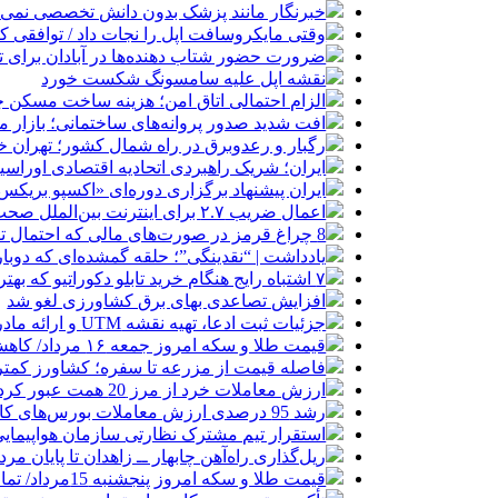
خبرنگار مانند پزشک بدون دانش تخصصی نمی‌تو
وقتی مایکروسافت اپل را نجات داد / توافقی 
ضرورت حضور شتاب ‌دهنده‌ها در آبادان برای 
نقشه اپل علیه سامسونگ شکست خورد
الزام احتمالی اتاق امن؛ هزینه ساخت مسکن چ
افت شدید صدور پروانه‌های ساختمانی؛ بازار
رگبار و رعدوبرق در راه شمال کشور؛ تهران خ
ایران؛ شریک راهبردی اتحادیه اقتصادی اوراس
ایران پیشنهاد برگزاری دوره‌ای «اکسپو بریکس» 
اعمال ضریب ۲.۷ برای اینترنت بین‌الملل صحت دارد؟ / واکنش سازمان تنظیم مقررات
8 چراغ قرمز در صورت‌های مالی که احتمال تقلب را آشکار می‌کند
یادداشت | “نقدینگی”؛ حلقه گمشده‌ای که دوب
۷ اشتباه رایج هنگام خرید تابلو دکوراتیو که بهتر است مرتکب نشوید
افزایش تصاعدی بهای برق کشاورزی لغو شد
جزئیات ثبت ادعا، تهیه نقشه UTM و ارائه مادر سند اعلام شد
قیمت طلا و سکه امروز جمعه ۱۶ مرداد/ کاهش قیمت ها+ جدول و جزییات
فاصله قیمت از مزرعه تا سفره؛ کشاورز کمتری
ارزش معاملات خرد از مرز 20 همت عبور کرد
رشد 95 درصدی ارزش معاملات بورس‌های کالایی
استقرار تیم مشترک نظارتی سازمان هواپیمایی
ریل‌گذاری راه‌آهن چابهار ــ زاهدان تا پایان مرد
قیمت طلا و سکه امروز پنجشنبه 15مرداد/ تمام قیمت ها بر مدار افزایش + جدول