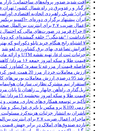
افت شدید صدور پروانه‌های ساختمانی؛ بازار
رگبار و رعدوبرق در راه شمال کشور؛ تهران خ
ایران؛ شریک راهبردی اتحادیه اقتصادی اوراس
ایران پیشنهاد برگزاری دوره‌ای «اکسپو بریکس» 
اعمال ضریب ۲.۷ برای اینترنت بین‌الملل صحت دارد؟ / واکنش سازمان تنظیم مقررات
8 چراغ قرمز در صورت‌های مالی که احتمال تقلب را آشکار می‌کند
یادداشت | “نقدینگی”؛ حلقه گمشده‌ای که دوب
۷ اشتباه رایج هنگام خرید تابلو دکوراتیو که بهتر است مرتکب نشوید
افزایش تصاعدی بهای برق کشاورزی لغو شد
جزئیات ثبت ادعا، تهیه نقشه UTM و ارائه مادر سند اعلام شد
قیمت طلا و سکه امروز جمعه ۱۶ مرداد/ کاهش قیمت ها+ جدول و جزییات
فاصله قیمت از مزرعه تا سفره؛ کشاورز کمتری
ارزش معاملات خرد از مرز 20 همت عبور کرد
رشد 95 درصدی ارزش معاملات بورس‌های کالایی
استقرار تیم مشترک نظارتی سازمان هواپیمایی
ریل‌گذاری راه‌آهن چابهار ــ زاهدان تا پایان مرد
قیمت طلا و سکه امروز پنجشنبه 15مرداد/ تمام قیمت ها بر مدار افزایش + جدول
تأکید بر توسعه همکاری‌های تجاری، معدنی و تر
ردمی K100 پرو مکس با باتری غول‌پیکر و شارژ بی‌سیم روانه بازار می‌شود
ناشران به انتشار جزئیات هزینه‌کرد مسئولیت
ماجرای اعمال ضریب ۲.۷ برای اینترنت بین‌الملل چیست؟
بازده صندوق‌های املاک در برابر جهش قیمت 
رگبار پراکنده در نیمه شمالی استان تهران تا ش