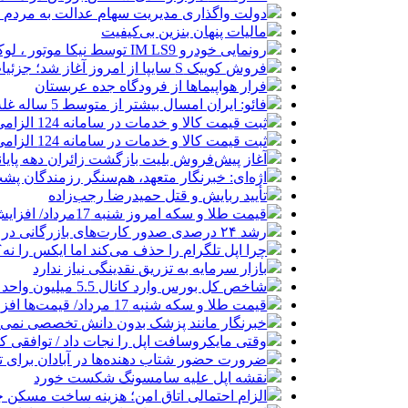
دولت واگذاری مدیریت سهام عدالت به مردم را
مالیات پنهان بنزین بی‌کیفیت
رونمایی خودرو IM LS9 توسط نیکا موتور ، لوکس ترین شاسی بلند EREV در ایران
فروش کوییک S سایپا از امروز آغاز شد؛ جزئیات ثبت‌نام و شرایط
فرار هواپیماها از فرودگاه جده عربستان
فائو: ایران امسال بیشتر از متوسط 5 ساله غله تولید می‌کند
ثبت قیمت کالا و خدمات در سامانه 124 الزامی شد
ثبت قیمت کالا و خدمات در سامانه 124 الزامی شد
آغاز پیش‌فروش بلیت بازگشت زائران دهه پایا
اژه‌ای: خبرنگار متعهد، هم‌سنگر رزمندگان پش
تأیید ربایش و قتل حمیدرضا رجب‌زاده
قیمت طلا و سکه امروز شنبه 17مرداد/ افزایش همه قیمت ها + جدول و جزئیات
رشد ۲۴ درصدی صدور کارت‌های بازرگانی در گرگان
چرا اپل تلگرام را حذف می‌کند اما ایکس را نه؟
بازار سرمایه به تزریق نقدینگی نیاز ندارد
شاخص کل بورس وارد کانال 5.5 میلیون واحد شد
قیمت طلا و سکه شنبه 17 مرداد/ قیمت‌ها افزایشی
خبرنگار مانند پزشک بدون دانش تخصصی نمی‌تو
وقتی مایکروسافت اپل را نجات داد / توافقی 
ضرورت حضور شتاب ‌دهنده‌ها در آبادان برای 
نقشه اپل علیه سامسونگ شکست خورد
الزام احتمالی اتاق امن؛ هزینه ساخت مسکن چ