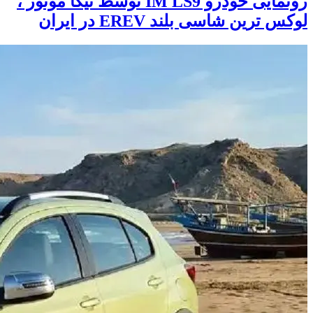
رونمایی خودرو IM LS9 توسط نیکا موتور ،
لوکس ترین شاسی بلند EREV در ایران