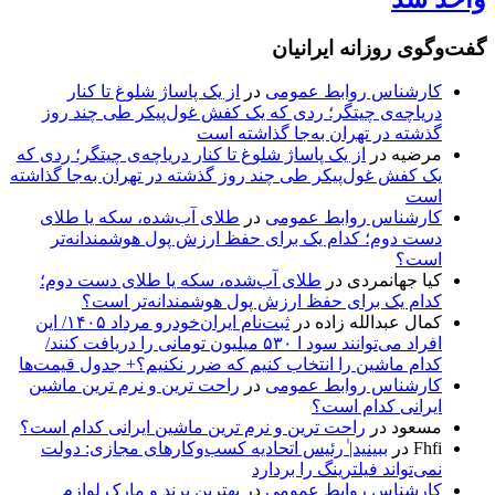
گفت‌وگوی روزانه ایرانیان
کارشناس روابط عمومی
در
از یک پاساژ شلوغ تا کنار
دریاچه‌ی چیتگر؛ ردی که یک کفش غول‌پیکر طی چند روز
گذشته در تهران به‌جا گذاشته است
مرضیه
در
از یک پاساژ شلوغ تا کنار دریاچه‌ی چیتگر؛ ردی که
یک کفش غول‌پیکر طی چند روز گذشته در تهران به‌جا گذاشته
است
کارشناس روابط عمومی
در
طلای آب‌شده، سکه یا طلای
دست دوم؛ کدام یک برای حفظ ارزش پول هوشمندانه‌تر
است؟
کیا جهانمردی
در
طلای آب‌شده، سکه یا طلای دست دوم؛
کدام یک برای حفظ ارزش پول هوشمندانه‌تر است؟
کمال عبدالله زاده
در
ثبت‌نام ایران‌خودرو مرداد ۱۴۰۵/ این
افراد می‌توانند سود ا ۵۳۰ میلیون تومانی را دریافت کنند/
کدام ماشین را انتخاب کنیم که ضرر نکنیم؟+ جدول قیمت‌ها
کارشناس روابط عمومی
در
راحت ترین و نرم ترین ماشین
ایرانی کدام است؟
مسعود
در
راحت ترین و نرم ترین ماشین ایرانی کدام است؟
Fhfi
در
ببینید| ٰرئیس اتحادیه کسب‌وکارهای مجازی: دولت
نمی‌تواند فیلترینگ را بردارد
کارشناس روابط عمومی
در
بهترین برند و مارک لوازم