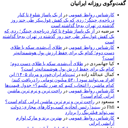
گفت‌وگوی روزانه ایرانیان
کارشناس روابط عمومی
در
از یک پاساژ شلوغ تا کنار
دریاچه‌ی چیتگر؛ ردی که یک کفش غول‌پیکر طی چند روز
گذشته در تهران به‌جا گذاشته است
مرضیه
در
از یک پاساژ شلوغ تا کنار دریاچه‌ی چیتگر؛ ردی که
یک کفش غول‌پیکر طی چند روز گذشته در تهران به‌جا گذاشته
است
کارشناس روابط عمومی
در
طلای آب‌شده، سکه یا طلای
دست دوم؛ کدام یک برای حفظ ارزش پول هوشمندانه‌تر
است؟
کیا جهانمردی
در
طلای آب‌شده، سکه یا طلای دست دوم؛
کدام یک برای حفظ ارزش پول هوشمندانه‌تر است؟
کمال عبدالله زاده
در
ثبت‌نام ایران‌خودرو مرداد ۱۴۰۵/ این
افراد می‌توانند سود ا ۵۳۰ میلیون تومانی را دریافت کنند/
کدام ماشین را انتخاب کنیم که ضرر نکنیم؟+ جدول قیمت‌ها
کارشناس روابط عمومی
در
راحت ترین و نرم ترین ماشین
ایرانی کدام است؟
مسعود
در
راحت ترین و نرم ترین ماشین ایرانی کدام است؟
Fhfi
در
ببینید| ٰرئیس اتحادیه کسب‌وکارهای مجازی: دولت
نمی‌تواند فیلترینگ را بردارد
کارشناس روابط عمومی
در
بهترین برند و مارک لوازم
آرایشی ایرانی