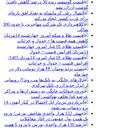
قیمت گوسفند زنده 30 درصد کاهش یافت؛
گوشت ارزان نشد
اتصال ریلی کرمانشاه به بغداد افق تازه‌ای
برای غرب کشور ایجاد می‌کند
کلاهبرداری یک شرکت مهاجرتی با حدود 300
شاکی
قیمت طلا و سکه امروز چهارشنبه 14مرداد/
کاهش همه قیمت ها + جدول و جزئیات
قیمت طلای 18عیار امروز چهارشنبه
14مرداد/ افزایش قیمت + جدول
قیمت طلای 18عیار امروز 14مرداد 1405/
افزایش قیمت + جدول و جزئیات
پشت پرده نوسان ۴۴ هزار تومانی دلار در
چند ماه
دلارهای خانگی به بانک‌ها می‌روند؟/ رونمایی
از ابزار جدید ارزی بانک مرکزی
ورود حیوانات خانگی به رستوران‌ها و مراکز
عرضه غذا تخلف بهداشتی است
ایرپاد دوربین‌دار اپل احتمالا در کنار آیفون ۱۸
پرو رونمایی می‌شود
جهش 122 هزار واحدی شاخص بورس؛ ورود
یک همت پول حقیقی در آغاز معاملات
رشد 130 هزار واحدی بورس با ورود 6 همت