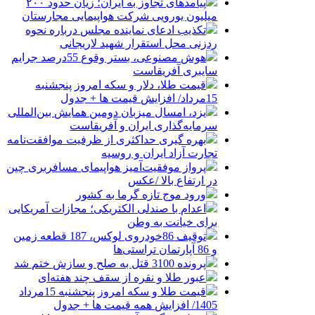
پیامدهای تجاوز به ایران؛ زیان حدود ۲۰۰
میلیون یورویی شرکت هواپیمایی مجارستان
تکذیب ادعای نماینده مجلس درباره نحوه
ردزنی محل استقرار شهید لاریجانی
هوش مصنوعی، بستر وقوع 55درصد جرایم
سایبری آفریقاست
قیمت طلا، دلار و سکه امروز پنجشنبه
15مرداد/ افزایش قیمت ها + جدول
یزد، امسال میزبان دومین همایش بین‌المللی
سرمایه‌گذاری ایران و آفریقاست
بهره گیری حداکثری از ظرفیت موافقت‌نامه
تجارت آزاد ایران و روسیه
پرواز موفقیت‌آمیز هواپیمای مسافربری چین
در ارتفاع بالا /عکس
ورود موج تازه گرما به کشور
اعدام با صندلی الکتریکی؛ مجازات آمریکایی
برای خیانت به وطن
توقیف 86خودروی لوکس، 187 قطعه زمین
و 86 آپارتمان تراستی‌ها
پرونده 3100 قتل به صلح و سازش ختم شد
عبور طلا و نقره از سقف چند هفته‌ای
قیمت طلا و سکه امروز پنجشنبه 15مرداد
1405/ افزایش همه قیمت ها + جدول