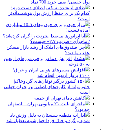
پول حقیقی/ صف خرید 700 نماد
طلای آب‌شده، سکه یا طلای دست دوم؛
کدام یک برای حفظ ارزش پول هوشمندانه‌تر
است؟
بازار خودرو برای خودروهای 5-10 میلیاردی
آماده نیست!
آیا اپراتورها بی‌صدا اینترنت را گران کرده‌اند؟
/ ماجرای «ضریب ۲.۷» چیست؟
چرا صندوق‌های املاک از رشد بازار مسکن
عقب ماندند؟
هشدار افزایش دما در برخی مرزهای اربعین
به ۵۰ درجه
افزایش مسیرهای هوایی ایران و عراق؛
۱۱۰۰ پرواز اربعین انجام شد
۱۵۰ کشور درگیر توفان‌های گردوخاک|
خاورمیانه از کانون‌های اصلی این بحران جهانی
است
کاهش دمای تهران از جمعه
ماجرای بلیت ۲۱ میلیونی تهران ــ اصفهان
چه بود؟
ادارات منطقه سیستان به دلیل وزش باد
شدید و گرد و خاک فردا چهارشنبه تعطیل شد