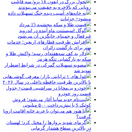
تحول بزرگ در آیفون ۱۸ پرو/ سه قابلیت
رویایی که بالاخره به حقیقت می‌پیوندند
به خانه‌های آسیب دیده جنگ تسهیلات داده
میشود+ جزئیات
قیمت طلا و سکه پنجشنبه 15 مرداد
گوگل اسیستنت ماه آینده در اندروید
غیرفعال و جمینای جایگزین آن می‌شود
افزایش ظرفیت قطارهای اربعین؛ خدمات
بهتر برای بازگشت زائران
دلار به کف سه‌هفته‌ای رسید/ واکنش طلا و
سکه به بازگشایی تنگه هرمز
مصوبه تسهیلات گمرکی در شرایط اضطرار
تمدید شد
غول‌های ۱ ترابایتی بازار/ معرفی گوشی‌هایی
با بالاترین ظرفیت حافظه داخلی در سال ۲۰۲۶
خودرو بی‌محابا در سراشیبی قیمت+ جدول
قیمت روز خودرو
ثبت‌نام جدید سایپا آغاز می‌شود؛ فروش
کوئیک S با پیش‌پرداخت ۵۰۰ میلیونی
آیا هنوز هم می‌توان با خرید خانه اقامت اروپا
گرفت؟
گرمای شدید پروازها را مختل کرد؛ لهستان
در بالاترین سطح هشدار گرمایی