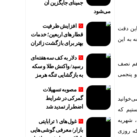
جمینای جایگزین آن
می‌شود
افزایش ظرفیت
این دقت
قطارهای اربعین؛ خدمات
 به این
بهتر برای بازگشت زائران
دلار به کف سه‌هفته‌ای
 هم نصف
رسید/ واکنش طلا و سکه
و پنجمی
به بازگشایی تنگه هرمز
مصوبه تسهیلات
گمرکی در شرایط
‌خوانید
اضطرار تمدید شد
ستیم که
، شهریه
غول‌های ۱ ترابایتی
بازار/ معرفی گوشی‌هایی
که روزی