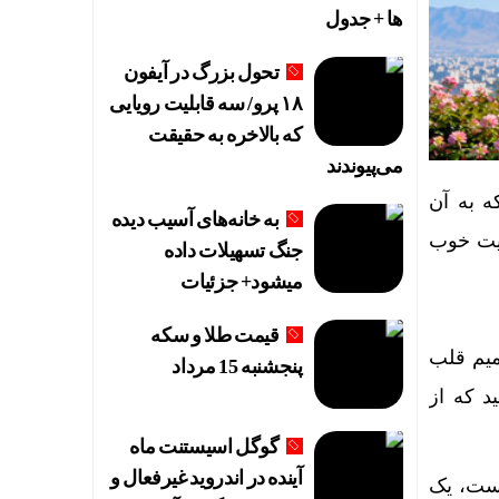
ها + جدول
تحول بزرگ در آیفون
۱۸ پرو/ سه قابلیت رویایی
که بالاخره به حقیقت
می‌پیوندند
 به آن
به خانه‌های آسیب دیده
عیت خوب
جنگ تسهیلات داده
میشود+ جزئیات
قیمت طلا و سکه
میم قلب
پنجشنبه 15 مرداد
د که از
گوگل اسیستنت ماه
آینده در اندروید غیرفعال و
هست، یک