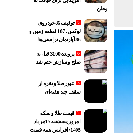
آمریکایی برای خیانت به
وطن
توقیف 86خودروی
لوکس، 187 قطعه زمین و
86 آپارتمان تراستی‌ها
پرونده 3100 قتل به
صلح و سازش ختم شد
عبور طلا و نقره از
سقف چند هفته‌ای
قیمت طلا و سکه
امروز پنجشنبه 15مرداد
1405/ افزایش همه قیمت