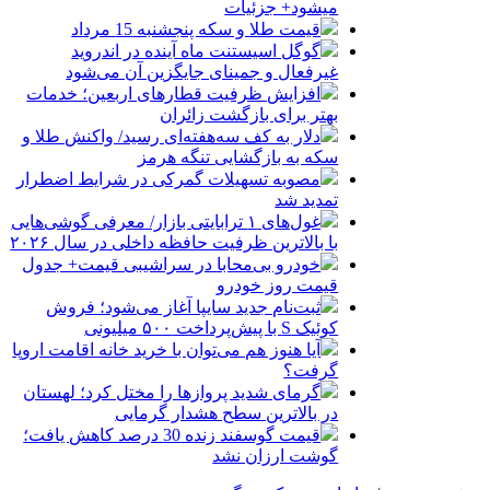
میشود+ جزئیات
قیمت طلا و سکه پنجشنبه 15 مرداد
گوگل اسیستنت ماه آینده در اندروید
غیرفعال و جمینای جایگزین آن می‌شود
افزایش ظرفیت قطارهای اربعین؛ خدمات
بهتر برای بازگشت زائران
دلار به کف سه‌هفته‌ای رسید/ واکنش طلا و
سکه به بازگشایی تنگه هرمز
مصوبه تسهیلات گمرکی در شرایط اضطرار
تمدید شد
غول‌های ۱ ترابایتی بازار/ معرفی گوشی‌هایی
با بالاترین ظرفیت حافظه داخلی در سال ۲۰۲۶
خودرو بی‌محابا در سراشیبی قیمت+ جدول
قیمت روز خودرو
ثبت‌نام جدید سایپا آغاز می‌شود؛ فروش
کوئیک S با پیش‌پرداخت ۵۰۰ میلیونی
آیا هنوز هم می‌توان با خرید خانه اقامت اروپا
گرفت؟
گرمای شدید پروازها را مختل کرد؛ لهستان
در بالاترین سطح هشدار گرمایی
قیمت گوسفند زنده 30 درصد کاهش یافت؛
گوشت ارزان نشد