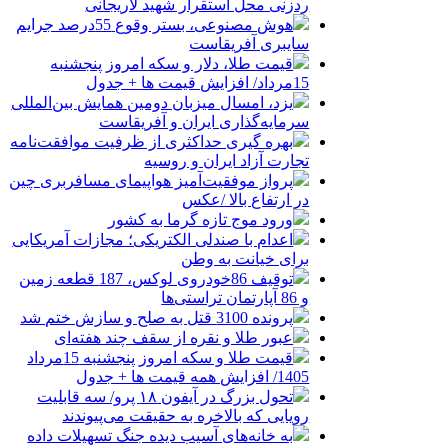
ردزنی محل استقرار شهید لاریجانی
هوش مصنوعی، بستر وقوع 55درصد جرایم
سایبری آفریقاست
قیمت طلا، دلار و سکه امروز پنجشنبه
15مرداد/ افزایش قیمت ها + جدول
یزد، امسال میزبان دومین همایش بین‌المللی
سرمایه‌گذاری ایران و آفریقاست
بهره گیری حداکثری از ظرفیت موافقت‌نامه
تجارت آزاد ایران و روسیه
پرواز موفقیت‌آمیز هواپیمای مسافربری چین
در ارتفاع بالا /عکس
ورود موج تازه گرما به کشور
اعدام با صندلی الکتریکی؛ مجازات آمریکایی
برای خیانت به وطن
توقیف 86خودروی لوکس، 187 قطعه زمین
و 86 آپارتمان تراستی‌ها
پرونده 3100 قتل به صلح و سازش ختم شد
عبور طلا و نقره از سقف چند هفته‌ای
قیمت طلا و سکه امروز پنجشنبه 15مرداد
1405/ افزایش همه قیمت ها + جدول
تحول بزرگ در آیفون ۱۸ پرو/ سه قابلیت
رویایی که بالاخره به حقیقت می‌پیوندند
به خانه‌های آسیب دیده جنگ تسهیلات داده