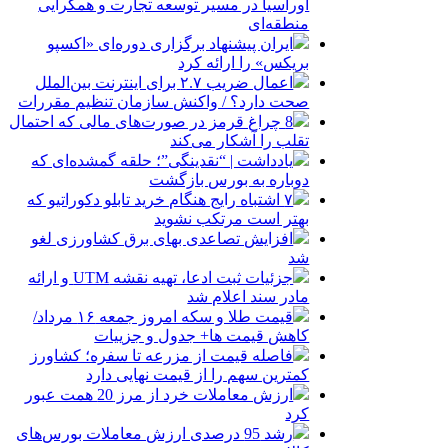
اوراسیا در مسیر توسعه تجارت و همگرایی
منطقه‌ای
ایران پیشنهاد برگزاری دوره‌ای «اکسپو
بریکس» را ارائه کرد
اعمال ضریب ۲.۷ برای اینترنت بین‌الملل
صحت دارد؟ / واکنش سازمان تنظیم مقررات
8 چراغ قرمز در صورت‌های مالی که احتمال
تقلب را آشکار می‌کند
یادداشت | “نقدینگی”؛ حلقه گمشده‌ای که
دوباره به بورس بازگشت
۷ اشتباه رایج هنگام خرید تابلو دکوراتیو که
بهتر است مرتکب نشوید
افزایش تصاعدی بهای برق کشاورزی لغو
شد
جزئیات ثبت ادعا، تهیه نقشه UTM و ارائه
مادر سند اعلام شد
قیمت طلا و سکه امروز جمعه ۱۶ مرداد/
کاهش قیمت ها+ جدول و جزییات
فاصله قیمت از مزرعه تا سفره؛ کشاورز
کمترین سهم را از قیمت نهایی دارد
ارزش معاملات خرد از مرز 20 همت عبور
کرد
رشد 95 درصدی ارزش معاملات بورس‌های