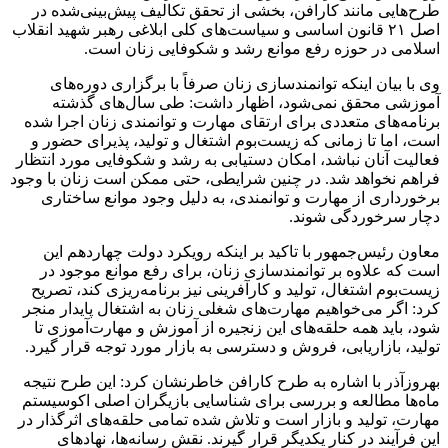
طرح‌هایی مانند کارافن، بخشی از تحقق تکالیف پیش‌بینی‌شده در
اصل ۲۱ قانون اساسی و سیاست‌های کلی ابلاغی رهبر شهید انقلاب
اسلامی در حوزه رفع موانع رشد و شکوفایی زنان است.
وی با بیان اینکه توانمندسازی زنان صرفاً با برگزاری دوره‌های
آموزشی محقق نمی‌شود، اظهار داشت: طی سال‌های گذشته
برنامه‌های متعددی برای ارتقای مهارت و توانمندی زنان اجرا شده
است، اما تا زمانی که زیست‌بوم اشتغال و تولید، پذیرای حضور و
فعالیت آنان نباشد، امکان دستیابی به رشد و شکوفایی مورد انتظار
فراهم نخواهد شد. در چنین شرایطی، حتی ممکن است زنان با وجود
برخورداری از مهارت و توانمندی، به دلیل وجود موانع ساختاری
دچار سرخوردگی شوند.
معاون رئیس‌جمهور با تاکید بر اینکه رویکرد دولت چهاردهم این
است که علاوه بر توانمندسازی زنان، برای رفع موانع موجود در
زیست‌بوم اشتغال، تولید و کارآفرینی نیز برنامه‌ریزی کند، تصریح
کرد: اگر می‌خواهیم مهارت‌های شغلی زنان به اشتغال پایدار منجر
شود، باید همه حلقه‌های این زنجیره از آموزش و مهارت‌آموزی تا
تولید، بازاریابی، فروش و دسترسی به بازار مورد توجه قرار گیرد.
بهروزآذر با اشاره به طرح کارافن خاطرنشان کرد: این طرح نتیجه
ماه‌ها مطالعه و بررسی برای شناسایی بازیگران اصلی اکوسیستم
مهارت، تولید و بازار است و تلاش شده تمامی حلقه‌های اثرگذار در
این فرآیند در کنار یکدیگر قرار گیرند. نقش رسانه‌ها، نهادهای