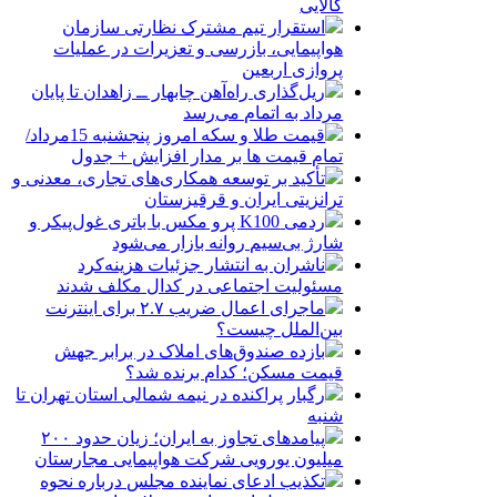
کالایی
استقرار تیم مشترک نظارتی سازمان
هواپیمایی، بازرسی و تعزیرات در عملیات
پروازی اربعین
ریل‌گذاری راه‌آهن چابهار ــ زاهدان تا پایان
مرداد به اتمام می‌رسد
قیمت طلا و سکه امروز پنجشنبه 15مرداد/
تمام قیمت ها بر مدار افزایش + جدول
تأکید بر توسعه همکاری‌های تجاری، معدنی و
ترانزیتی ایران و قرقیزستان
ردمی K100 پرو مکس با باتری غول‌پیکر و
شارژ بی‌سیم روانه بازار می‌شود
ناشران به انتشار جزئیات هزینه‌کرد
مسئولیت اجتماعی در کدال مکلف شدند
ماجرای اعمال ضریب ۲.۷ برای اینترنت
بین‌الملل چیست؟
بازده صندوق‌های املاک در برابر جهش
قیمت مسکن؛ کدام برنده شد؟
رگبار پراکنده در نیمه شمالی استان تهران تا
شنبه
پیامدهای تجاوز به ایران؛ زیان حدود ۲۰۰
میلیون یورویی شرکت هواپیمایی مجارستان
تکذیب ادعای نماینده مجلس درباره نحوه