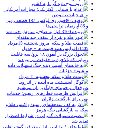
ورود موج تازه گرما به کشور
اعدام با صندلی الکتریکی؛ مجازات آمریکایی
برای خیانت به وطن
توقیف 86خودروی لوکس، 187 قطعه زمین
و 86 آپارتمان تراستی‌ها
پرونده 3100 قتل به صلح و سازش ختم شد
عبور طلا و نقره از سقف چند هفته‌ای
قیمت طلا و سکه امروز پنجشنبه 15مرداد
1405/ افزایش همه قیمت ها + جدول
تحول بزرگ در آیفون ۱۸ پرو/ سه قابلیت
رویایی که بالاخره به حقیقت می‌پیوندند
به خانه‌های آسیب دیده جنگ تسهیلات داده
میشود+ جزئیات
قیمت طلا و سکه پنجشنبه 15 مرداد
گوگل اسیستنت ماه آینده در اندروید
غیرفعال و جمینای جایگزین آن می‌شود
افزایش ظرفیت قطارهای اربعین؛ خدمات
بهتر برای بازگشت زائران
دلار به کف سه‌هفته‌ای رسید/ واکنش طلا و
سکه به بازگشایی تنگه هرمز
مصوبه تسهیلات گمرکی در شرایط اضطرار
تمدید شد
غول‌های ۱ ترابایتی بازار/ معرفی گوشی‌هایی