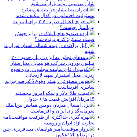
شارژ بی‌سیم روانه بازار می‌شود
ناشران به انتشار جزئیات هزینه‌کرد
مسئولیت اجتماعی در کدال مکلف شدند
ماجرای اعمال ضریب ۲.۷ برای اینترنت
بین‌الملل چیست؟
بازده صندوق‌های املاک در برابر جهش
قیمت مسکن؛ کدام برنده شد؟
رگبار پراکنده در نیمه شمالی استان تهران تا
شنبه
پیامدهای تجاوز به ایران؛ زیان حدود ۲۰۰
میلیون یورویی شرکت هواپیمایی مجارستان
تکذیب ادعای نماینده مجلس درباره نحوه
ردزنی محل استقرار شهید لاریجانی
هوش مصنوعی، بستر وقوع 55درصد جرایم
سایبری آفریقاست
قیمت طلا، دلار و سکه امروز پنجشنبه
15مرداد/ افزایش قیمت ها + جدول
یزد، امسال میزبان دومین همایش بین‌المللی
سرمایه‌گذاری ایران و آفریقاست
بهره گیری حداکثری از ظرفیت موافقت‌نامه
تجارت آزاد ایران و روسیه
پرواز موفقیت‌آمیز هواپیمای مسافربری چین
در ارتفاع بالا /عکس