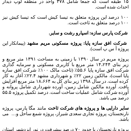
۱۵ طبقه است که جمعا شامل ۳۷۸ واحد در منطقه لوپ دیدار
احداث شده است.
۱۰۰ درصد این پروژه متعلق به تیسا کیش است که تیسا کیش نیز
۱۰۰ درصد متعلق به ثاخت است.
شرکت پارس سازه: اسپارو رشت و سایر.
شرکت افق سازه پایا: پروژه مسکونی مریم مشهد
(پیمانکار این
پروژه آ س پ است).
پروژه مریم در سال ۱۳۹۰ با زمینی به مساحت ۱۳۹۱ متر مربع و
زیر بنای ۱۴،۲۴۴ متر مربع با کاربری مسکونی و سرمایه گذاری
شرکت افق سازه پایا ۵۵.۶٪ (ثاخت مالک ۱۰۰٪ شرکت افق سازه
پایا است)، مالکین زمین ۲۲٪ و شهرداری مشهد ۲۲.۴٪ آغاز به کار
کرده است. در سال ۱۳۹۸ زیر بنای کل به ۱۸،۶۶۴ متر مربع افزایش
یافت. آورده مالکین شامل زمین، آورده شهرداری شامل پروانه و
آورده شرکت شامل عملیات ساخت است. درصد تکمیل پروژه ۵۵.۵
درصد می باشد.
سایر دارایی ها و پروژه های شرکت ثاخت
مانند مگا پارس، پروژه
نارنجستان، پروژه تجاری سعدی شیراز، پروژه شمع ساحل و… می
باشد.
پروژه نارنجستان با حدود ۷۰ درصد پیشرفت در نور ایزدشهر استان