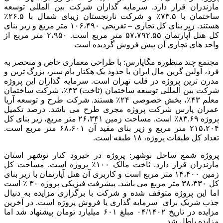
مازندران قرار دارد. سرمایه گذاران شرکت بین المللی توسعه
ساختمان با ۷۳.۵٪ و شرکت نارنجستان زیبای شمال با ۲۶.۵٪
هستند. زیر بنای کل تجاری – تفریحی ۱۰۶،۴۹۰ متر مربع و زیر بنای
کل هتل آپارتمان ۵۷،۷۹۲.۵۵ متر مربع است. ۲،۹۵۰ متر مربع از
واحد های تجاری آن پیش فروش گردیده است
مجتمع چند منظوره مگاپارس: با طراحی معماری خاص و منحصر به
فرد، اولین گرین مال ایران با حدود یک هکتار بام سبز، بزرگ ترین و
مدرن ترین پروژه در قلب تهران است. سرمایه گذاران این پروژه
شرکت بین المللی توسعه ساختمان (ثاخت) ۳۳٪، شرکت ساختمان
معلم ۴۳٪، بخش خصوصی ۲۴٪ هستند. شرکت طرح و توسعه آریا
عمران پارس شرکت پروژه مجری طرح می باشد. درصد تکمیل
پروژه ۸۳.۶۹٪ است. مساحت زمین ۲۶،۳۴۱ متر مربع، زیر بنای کل
۲۱۵،۲۰۴ متر مربع و زیر بنای مفید آن ۶۸،۶۰۱ متر مربع است.
تعداد کل طبقات پروژه، ۱۸ طبقه است.
پروژه شمع ساحل نوشهر: پروژه در خیرود کنار نوشهر استان
مازندران قرار دارد. ثاخت مالک ۱۰۰٪ پروژه است. مساحت کل
زمین ۱۴،۴۰۰ متر مربع است و کاربری آن هتل آپارتمان با زیر بنای
کل ۳۸،۳۳۰ متر مربع می باشد. پیشرفت فیزیکی پروژه ۳۰ ٪ است
اما این پروژه متوقف شده و شرکت با برگزاری مزایده به دنیال
جذب شریک برای سرمایه گذاری یا فروش پروژه است. در آخرین
مزایده در تاریخ ۰۴/۱۴۰۲ مبلغ ۶۰۱ میلیارد تومان پیشنهاد شد اما
مزایده باطل شد.