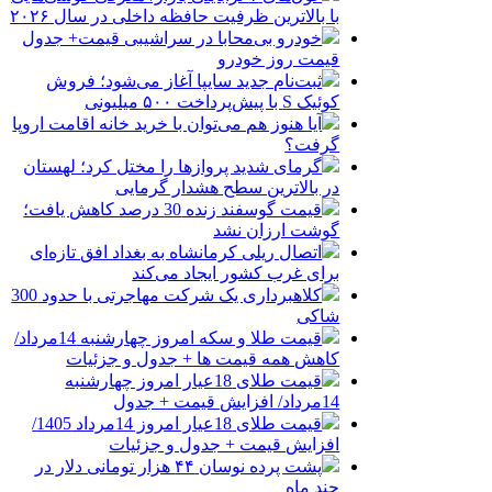
با بالاترین ظرفیت حافظه داخلی در سال ۲۰۲۶
خودرو بی‌محابا در سراشیبی قیمت+ جدول
قیمت روز خودرو
ثبت‌نام جدید سایپا آغاز می‌شود؛ فروش
کوئیک S با پیش‌پرداخت ۵۰۰ میلیونی
آیا هنوز هم می‌توان با خرید خانه اقامت اروپا
گرفت؟
گرمای شدید پروازها را مختل کرد؛ لهستان
در بالاترین سطح هشدار گرمایی
قیمت گوسفند زنده 30 درصد کاهش یافت؛
گوشت ارزان نشد
اتصال ریلی کرمانشاه به بغداد افق تازه‌ای
برای غرب کشور ایجاد می‌کند
کلاهبرداری یک شرکت مهاجرتی با حدود 300
شاکی
قیمت طلا و سکه امروز چهارشنبه 14مرداد/
کاهش همه قیمت ها + جدول و جزئیات
قیمت طلای 18عیار امروز چهارشنبه
14مرداد/ افزایش قیمت + جدول
قیمت طلای 18عیار امروز 14مرداد 1405/
افزایش قیمت + جدول و جزئیات
پشت پرده نوسان ۴۴ هزار تومانی دلار در
چند ماه