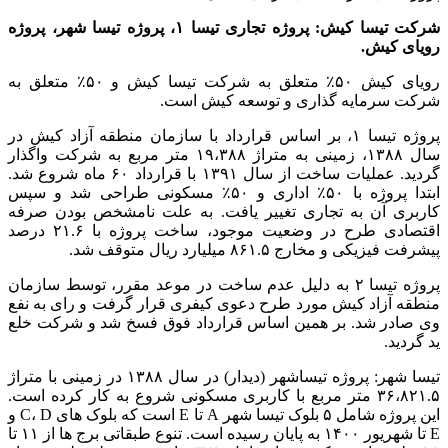
شرکت تیسا کیش: پروژه تجاری تیسا
۱
، پروژه تیسا شهر، پروژه
رویای کیش.
رویای کیش
۵۰٪
متعلق به شرکت تیسا کیش و
۵۰٪
متعلق به
شرکت سرمایه گذاری و توسعه کیش است
.
پروژه تیسا ۱، بر اساس قرارداد با سازمان منطقه آزاد کیش در
سال ۱۳۸۸، زمینی به متراژ ۱۹،۳۸۸ متر مربع به شرکت واگذار
گردید. عملیات ساخت از سال ۱۳۹۱ با قرارداد ۶۰ ماه شروع شد.
ابتدا پروژه با ۵۰٪ اداری و ۵۰٪ مسکونی طراحی شد و سپس
کاربری آن به تجاری تغییر یافت. به علت نامشخص بودن صرفه
اقتصادی طرح در وضعیت موجود، ساخت پروژه با ۲۱.۶ درصد
پیشرفت فیزیکی و مخارج ۸۶۱.۵ میلیارد ریال متوقف شد.
پروژه تیسا ۲ به دلیل عدم ساخت در موعد مقرر، توسط سازمان
منطقه آزاد کیش مورد طرح دعوی کیفری قرار گرفت و رای به نفع
وی صادر شد. بر همین اساس قرارداد فوق فسخ شد و شرکت خلع
ید گردید.
تیسا شهر: پروژه تیساشهر (دیدار) در سال ۱۳۸۸ در زمینی با متراژ
۳۶،۸۲۱.۵ متر مربع با کاربری مسکونی شروع به کار کرده است.
این پروژه شامل ۵ بلوک تیسا شهر A تا E است که بلوک های C، D و
E تا شهریور ۱۴۰۰ به پایان رسیده است. تنوع طبقاتی برج ها از ۱۱ تا