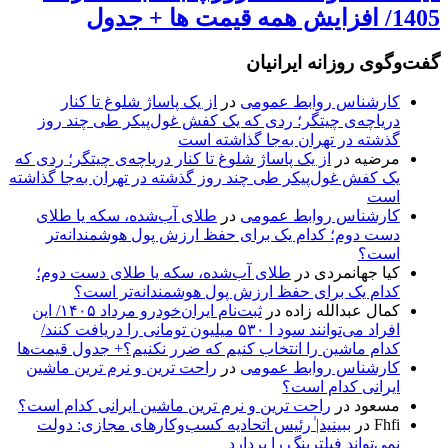
1405/ افزایش همه قیمت ها + جدول
گفت‌وگوی روزانه ایرانیان
کارشناس روابط عمومی
در
از یک پاساژ شلوغ تا کنار
دریاچه‌ی چیتگر؛ ردی که یک کفش غول‌پیکر طی چند روز
گذشته در تهران به‌جا گذاشته است
مرضیه
در
از یک پاساژ شلوغ تا کنار دریاچه‌ی چیتگر؛ ردی که
یک کفش غول‌پیکر طی چند روز گذشته در تهران به‌جا گذاشته
است
کارشناس روابط عمومی
در
طلای آب‌شده، سکه یا طلای
دست دوم؛ کدام یک برای حفظ ارزش پول هوشمندانه‌تر
است؟
کیا جهانمردی
در
طلای آب‌شده، سکه یا طلای دست دوم؛
کدام یک برای حفظ ارزش پول هوشمندانه‌تر است؟
کمال عبدالله زاده
در
ثبت‌نام ایران‌خودرو مرداد ۱۴۰۵/ این
افراد می‌توانند سود ا ۵۳۰ میلیون تومانی را دریافت کنند/
کدام ماشین را انتخاب کنیم که ضرر نکنیم؟+ جدول قیمت‌ها
کارشناس روابط عمومی
در
راحت ترین و نرم ترین ماشین
ایرانی کدام است؟
مسعود
در
راحت ترین و نرم ترین ماشین ایرانی کدام است؟
Fhfi
در
ببینید| ٰرئیس اتحادیه کسب‌وکارهای مجازی: دولت
نمی‌تواند فیلترینگ را بردارد