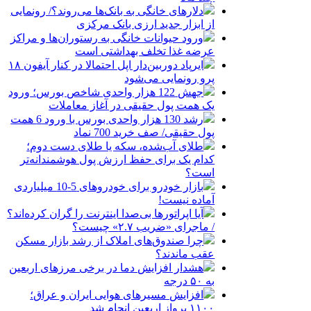
دلارهای خانگی به بانک‌ها می‌روند؟/ رونمایی
از ابزار جدید ارزی بانک مرکزی
ورود حیوانات خانگی به رستوران‌ها و مراکز
عرضه غذا تخلف بهداشتی است
ایرپاد دوربین‌دار اپل احتمالا در کنار آیفون ۱۸
پرو رونمایی می‌شود
جهش 122 هزار واحدی شاخص بورس؛ ورود
یک همت پول حقیقی در آغاز معاملات
رشد 130 هزار واحدی بورس با ورود 6 همت
پول حقیقی/ صف خرید 700 نماد
طلای آب‌شده، سکه یا طلای دست دوم؛
کدام یک برای حفظ ارزش پول هوشمندانه‌تر
است؟
بازار خودرو برای خودروهای 5-10 میلیاردی
آماده نیست!
آیا اپراتورها بی‌صدا اینترنت را گران کرده‌اند؟
/ ماجرای «ضریب ۲.۷» چیست؟
چرا صندوق‌های املاک از رشد بازار مسکن
عقب ماندند؟
هشدار افزایش دما در برخی مرزهای اربعین
به ۵۰ درجه
افزایش مسیرهای هوایی ایران و عراق؛
۱۱۰۰ پرواز اربعین انجام شد