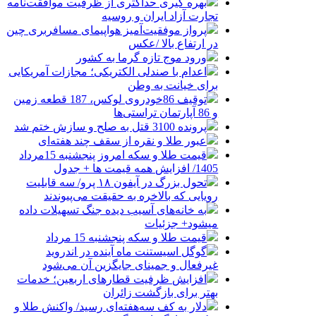
بهره گیری حداکثری از ظرفیت موافقت‌نامه
تجارت آزاد ایران و روسیه
پرواز موفقیت‌آمیز هواپیمای مسافربری چین
در ارتفاع بالا /عکس
ورود موج تازه گرما به کشور
اعدام با صندلی الکتریکی؛ مجازات آمریکایی
برای خیانت به وطن
توقیف 86خودروی لوکس، 187 قطعه زمین
و 86 آپارتمان تراستی‌ها
پرونده 3100 قتل به صلح و سازش ختم شد
عبور طلا و نقره از سقف چند هفته‌ای
قیمت طلا و سکه امروز پنجشنبه 15مرداد
1405/ افزایش همه قیمت ها + جدول
تحول بزرگ در آیفون ۱۸ پرو/ سه قابلیت
رویایی که بالاخره به حقیقت می‌پیوندند
به خانه‌های آسیب دیده جنگ تسهیلات داده
میشود+ جزئیات
قیمت طلا و سکه پنجشنبه 15 مرداد
گوگل اسیستنت ماه آینده در اندروید
غیرفعال و جمینای جایگزین آن می‌شود
افزایش ظرفیت قطارهای اربعین؛ خدمات
بهتر برای بازگشت زائران
دلار به کف سه‌هفته‌ای رسید/ واکنش طلا و