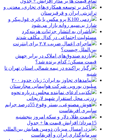
تمام قیمت ها بر مدار افزایش + جدول
تأکید بر توسعه همکاری‌های تجاری، معدنی و
ترانزیتی ایران و قرقیزستان
ردمی K100 پرو مکس با باتری غول‌پیکر و
شارژ بی‌سیم روانه بازار می‌شود
ناشران به انتشار جزئیات هزینه‌کرد
مسئولیت اجتماعی در کدال مکلف شدند
ماجرای اعمال ضریب ۲.۷ برای اینترنت
بین‌الملل چیست؟
بازده صندوق‌های املاک در برابر جهش
قیمت مسکن؛ کدام برنده شد؟
رگبار پراکنده در نیمه شمالی استان تهران تا
شنبه
پیامدهای تجاوز به ایران؛ زیان حدود ۲۰۰
میلیون یورویی شرکت هواپیمایی مجارستان
تکذیب ادعای نماینده مجلس درباره نحوه
ردزنی محل استقرار شهید لاریجانی
هوش مصنوعی، بستر وقوع 55درصد جرایم
سایبری آفریقاست
قیمت طلا، دلار و سکه امروز پنجشنبه
15مرداد/ افزایش قیمت ها + جدول
یزد، امسال میزبان دومین همایش بین‌المللی
سرمایه‌گذاری ایران و آفریقاست