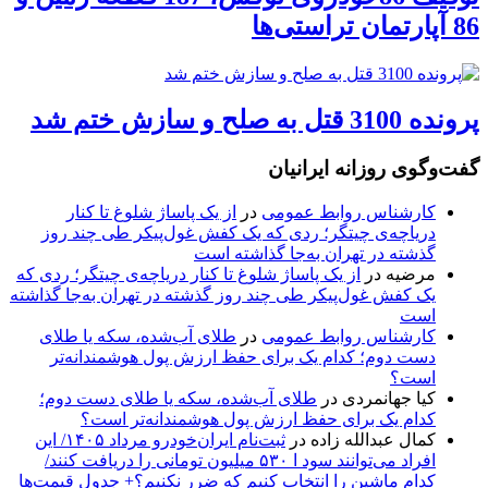
86 آپارتمان تراستی‌ها
پرونده 3100 قتل به صلح و سازش ختم شد
گفت‌وگوی روزانه ایرانیان
کارشناس روابط عمومی
در
از یک پاساژ شلوغ تا کنار
دریاچه‌ی چیتگر؛ ردی که یک کفش غول‌پیکر طی چند روز
گذشته در تهران به‌جا گذاشته است
مرضیه
در
از یک پاساژ شلوغ تا کنار دریاچه‌ی چیتگر؛ ردی که
یک کفش غول‌پیکر طی چند روز گذشته در تهران به‌جا گذاشته
است
کارشناس روابط عمومی
در
طلای آب‌شده، سکه یا طلای
دست دوم؛ کدام یک برای حفظ ارزش پول هوشمندانه‌تر
است؟
کیا جهانمردی
در
طلای آب‌شده، سکه یا طلای دست دوم؛
کدام یک برای حفظ ارزش پول هوشمندانه‌تر است؟
کمال عبدالله زاده
در
ثبت‌نام ایران‌خودرو مرداد ۱۴۰۵/ این
افراد می‌توانند سود ا ۵۳۰ میلیون تومانی را دریافت کنند/
کدام ماشین را انتخاب کنیم که ضرر نکنیم؟+ جدول قیمت‌ها