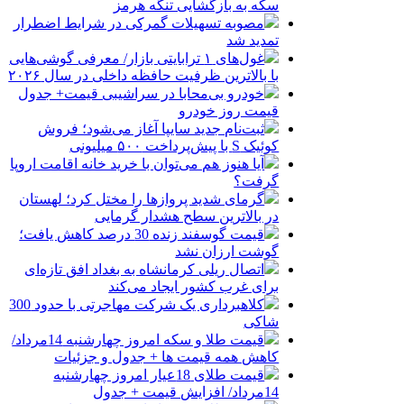
سکه به بازگشایی تنگه هرمز
مصوبه تسهیلات گمرکی در شرایط اضطرار
تمدید شد
غول‌های ۱ ترابایتی بازار/ معرفی گوشی‌هایی
با بالاترین ظرفیت حافظه داخلی در سال ۲۰۲۶
خودرو بی‌محابا در سراشیبی قیمت+ جدول
قیمت روز خودرو
ثبت‌نام جدید سایپا آغاز می‌شود؛ فروش
کوئیک S با پیش‌پرداخت ۵۰۰ میلیونی
آیا هنوز هم می‌توان با خرید خانه اقامت اروپا
گرفت؟
گرمای شدید پروازها را مختل کرد؛ لهستان
در بالاترین سطح هشدار گرمایی
قیمت گوسفند زنده 30 درصد کاهش یافت؛
گوشت ارزان نشد
اتصال ریلی کرمانشاه به بغداد افق تازه‌ای
برای غرب کشور ایجاد می‌کند
کلاهبرداری یک شرکت مهاجرتی با حدود 300
شاکی
قیمت طلا و سکه امروز چهارشنبه 14مرداد/
کاهش همه قیمت ها + جدول و جزئیات
قیمت طلای 18عیار امروز چهارشنبه
14مرداد/ افزایش قیمت + جدول