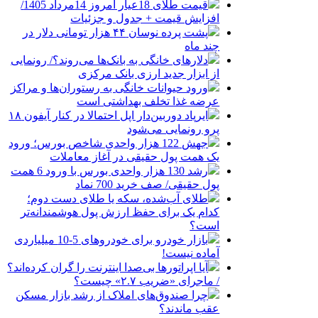
قیمت طلای 18عیار امروز 14مرداد 1405/
افزایش قیمت + جدول و جزئیات
پشت پرده نوسان ۴۴ هزار تومانی دلار در
چند ماه
دلارهای خانگی به بانک‌ها می‌روند؟/ رونمایی
از ابزار جدید ارزی بانک مرکزی
ورود حیوانات خانگی به رستوران‌ها و مراکز
عرضه غذا تخلف بهداشتی است
ایرپاد دوربین‌دار اپل احتمالا در کنار آیفون ۱۸
پرو رونمایی می‌شود
جهش 122 هزار واحدی شاخص بورس؛ ورود
یک همت پول حقیقی در آغاز معاملات
رشد 130 هزار واحدی بورس با ورود 6 همت
پول حقیقی/ صف خرید 700 نماد
طلای آب‌شده، سکه یا طلای دست دوم؛
کدام یک برای حفظ ارزش پول هوشمندانه‌تر
است؟
بازار خودرو برای خودروهای 5-10 میلیاردی
آماده نیست!
آیا اپراتورها بی‌صدا اینترنت را گران کرده‌اند؟
/ ماجرای «ضریب ۲.۷» چیست؟
چرا صندوق‌های املاک از رشد بازار مسکن
عقب ماندند؟